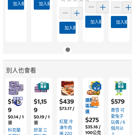
加入購物車
加入購物車
加入購物車
加入購物
加入購物車
別人也會看
速配限
$1,15
$1,15
$439
$579
區隔日
$73.17 /
9
9
費雪 可
達
愛兔子
$0.14 / 1
$0.19 / 1
$275
紅龍 冷
玩偶 / 6
張
張
$35.16 /
凍牛肉
個月以
科克蘭
舒潔 三
100公克
捲 220
上