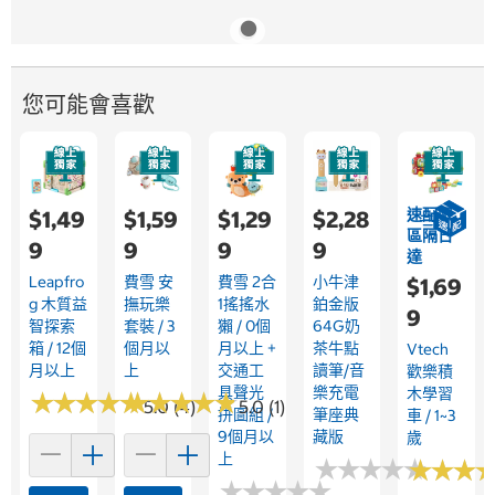
您可能會喜歡
速配限
$1,49
$1,59
$1,29
$2,28
區隔日
9
9
9
9
達
Leapfro
費雪 安
費雪 2合
小牛津
$1,69
G 木質益
撫玩樂
1搖搖水
鉑金版
9
智探索
套裝 / 3
獺 / 0個
64G奶
箱 / 12個
個月以
月以上 +
茶牛點
Vtech
月以上
上
交通工
讀筆/音
歡樂積
具聲光
樂充電
木學習
★
★
★
★
★
★
★
★
★
★
★
★
★
★
★
★
★
★
★
★
5.0 (4)
5.0 (1)
拼圖組 /
筆座典
車 / 1~3
9個月以
藏版
歲
上
★
★
★
★
★
★
★
★
★
★
★
★
★
★
★
★
★
★
★
★
★
★
★
★
★
★