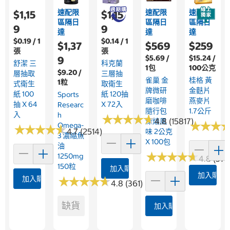
速配限
速配限
速配限
$1,15
$1,15
區隔日
區隔日
區隔日
9
9
達
達
達
$0.19 / 1
$0.14 / 1
$1,37
$569
$259
張
張
$5.69 /
$15.24 /
9
舒潔 三
科克蘭
1包
100公克
$9.20 /
層抽取
三層抽
雀巢 金
桂格 黃
1粒
式衛生
取衛生
牌微研
金麩片
紙 100
紙 120抽
Sports
磨咖啡
燕麥片
抽 X 64
X 72入
Researc
隨行包
1.7公斤
入
H
★
★
★
★
★
★
★
★
★
★
4.8 (15817)
深焙風
★
★
★
★
★
★
Omega-
★
★
★
★
★
★
★
★
★
★
4.7 (2514)
味 2公克
3 濃縮魚
X 100包
油
★
★
★
★
★
★
★
★
★
★
1250mg
4.8 (376
150粒
加入購物車
加入購物
加入購物車
★
★
★
★
★
★
★
★
★
★
4.8 (361)
缺貨
加入購物車