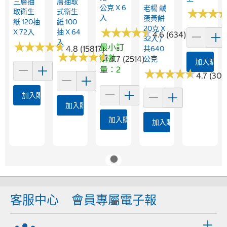
三層抽
層抽取
公克 X 6
老楊 鹹
★
★
★
★
★
★
取衛生
式衛生
入
蛋黃餅
紙 120抽
紙 100
20克 X
★
★
★
★
★
★
★
★
★
★
X 72入
抽 X 64
4.6 (634)
32入 /
入
★
★
★
★
★
★
★
★
★
★
最小訂
4.8 (15817)
共640
★
★
★
★
★
★
★
★
★
★
購數
4.7 (2514)
公克
加入購物
量：2
★
★
★
★
★
★
★
★
★
★
4.7 (306
加入購物車
加入購物車
加入購物車
加入購物車
客服中心
會員專屬電子報