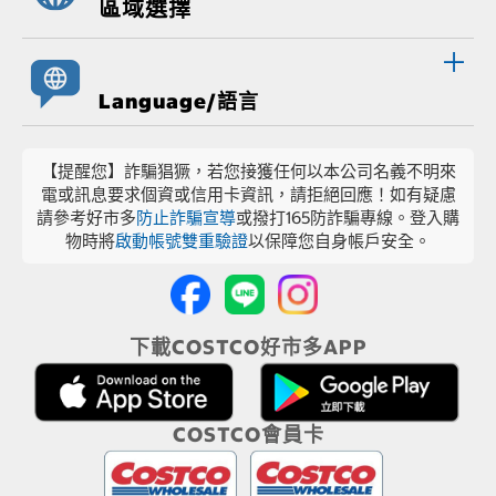
區域選擇
Language/語言
【提醒您】詐騙猖獗，若您接獲任何以本公司名義不明來
電或訊息要求個資或信用卡資訊，請拒絕回應！如有疑慮
請參考好市多
防止詐騙宣導
或撥打165防詐騙專線。登入購
物時將
啟動帳號雙重驗證
以保障您自身帳戶安全。
下載COSTCO好市多APP
COSTCO會員卡