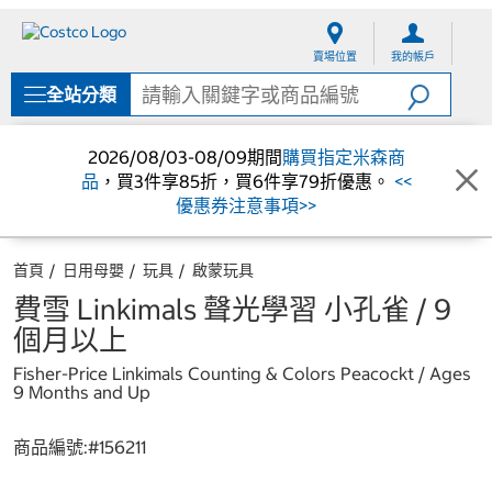
跳
跳
至
至
賣場位置
我的帳戶
內
導
容
覽
全站分類
選
單
2026/08/03-08/09期間
購買指定米森商
品
，買3件享85折，買6件享79折優惠。
<<
優惠券注意事項>>
首頁
日用母嬰
玩具
啟蒙玩具
費雪 Linkimals 聲光學習 小孔雀 / 9
個月以上
Fisher-Price Linkimals Counting & Colors Peacockt / Ages
9 Months and Up
商品編號:#
156211