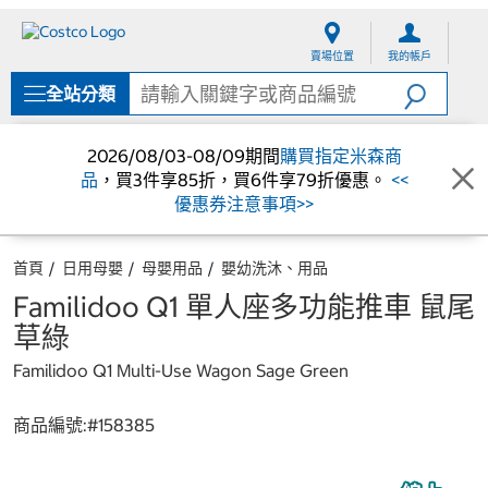
跳
跳
至
至
賣場位置
我的帳戶
內
導
容
覽
全站分類
選
單
2026/08/03-08/09期間
購買指定米森商
品
，買3件享85折，買6件享79折優惠。
<<
優惠券注意事項>>
首頁
日用母嬰
母嬰用品
嬰幼洗沐、用品
Familidoo Q1 單人座多功能推車 鼠尾
草綠
Familidoo Q1 Multi-Use Wagon Sage Green
商品編號:#
158385