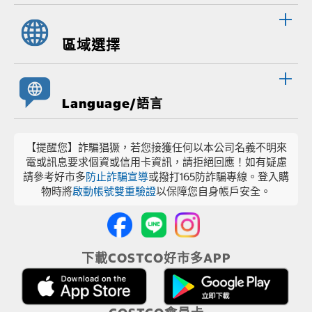
區域選擇
Language/語言
【提醒您】詐騙猖獗，若您接獲任何以本公司名義不明來
電或訊息要求個資或信用卡資訊，請拒絕回應！如有疑慮
請參考好市多
防止詐騙宣導
或撥打165防詐騙專線。登入購
物時將
啟動帳號雙重驗證
以保障您自身帳戶安全。
下載COSTCO好市多APP