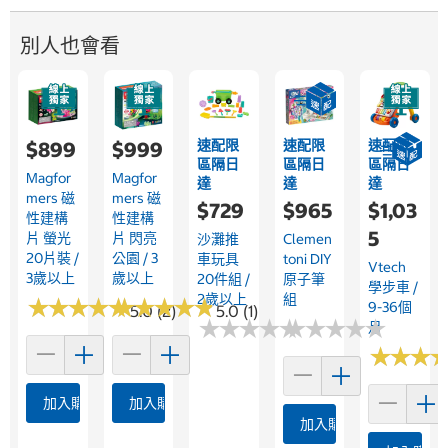
別人也會看
速配限
速配限
速配限
$899
$999
區隔日
區隔日
區隔日
Magfor
Magfor
達
達
達
Mers 磁
Mers 磁
$729
$965
$1,03
性建構
性建構
5
片 螢光
片 閃亮
沙灘推
Clemen
20片裝 /
公園 / 3
車玩具
Toni DIY
Vtech
3歲以上
歲以上
20件組 /
原子筆
學步車 /
2歲以上
組
★
★
★
★
★
★
★
★
★
★
★
★
★
★
★
★
★
★
★
★
9-36個
5.0 (2)
5.0 (1)
★
★
★
★
★
★
★
★
★
★
★
★
★
★
★
★
★
★
★
★
月
★
★
★
★
★
★
加入購物車
加入購物車
加入購物車