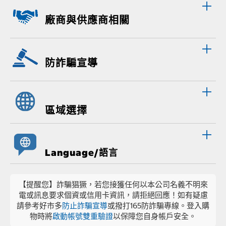
廠商與供應商相關
防詐騙宣導
區域選擇
Language/語言
【提醒您】詐騙猖獗，若您接獲任何以本公司名義不明來
電或訊息要求個資或信用卡資訊，請拒絕回應！如有疑慮
請參考好市多
防止詐騙宣導
或撥打165防詐騙專線。登入購
物時將
啟動帳號雙重驗證
以保障您自身帳戶安全。