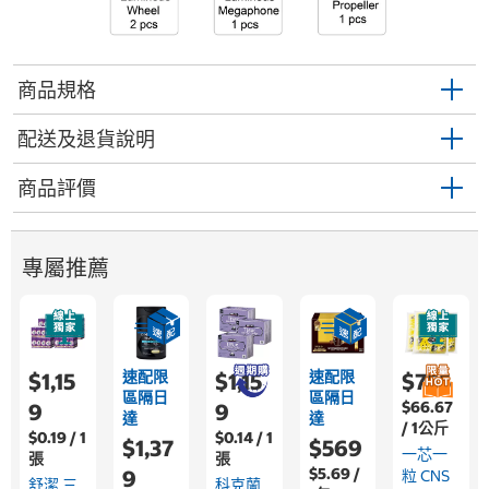
商品規格
配送及退貨說明
商品評價
專屬推薦
速配限
速配限
$1,15
$1,15
$755
區隔日
區隔日
$66.67
9
9
達
達
/ 1公斤
$0.19 / 1
$0.14 / 1
$1,37
$569
一芯一
張
張
$5.69 /
9
粒 CNS
舒潔 三
科克蘭