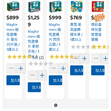
$899
$1,25
$999
$769
$699
9
Magfor
Magfor
費雪 美
樂彩森
Mers 磁
Mers 磁
高旋轉
林兒童
Magfor
性建構
性建構
積木車 /
智慧留
Mers 磁
片 螢光
片 閃亮
1歲以上
聲機
性建構
20片裝 /
公園 / 3
★
★
★
★
★
★
★
★
★
★
★
★
★
★
★
★
片 夢想
3歲以上
歲以上
天地 / 3
★
★
★
★
★
★
★
★
★
★
★
★
★
★
★
★
★
★
★
★
歲以上
5.0 (2)
5.0 (1)
★
★
★
★
★
★
★
★
★
★
加入購物車
加入購物
加入購物車
加入購物車
加入購物車