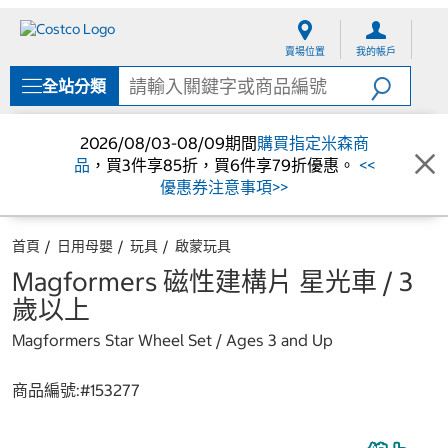
跳
跳
至
至
賣場位置
我的帳戶
內
導
容
覽
全站分類
選
單
2026/08/03-08/09期間
購買指定米森商
品
，買3件享85折，買6件享79折優惠。
<<
優惠券注意事項>>
首頁
日用母嬰
玩具
啟蒙玩具
Magformers 磁性建構片 星光車 / 3
歲以上
Magformers Star Wheel Set / Ages 3 and Up
商品編號:#
153277