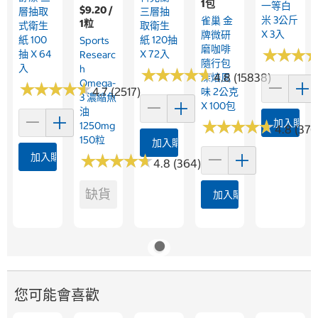
1包
一等白
$9.20 /
層抽取
三層抽
米 3公斤
雀巢 金
1粒
式衛生
取衛生
X 3入
牌微研
紙 100
紙 120抽
Sports
磨咖啡
★
★
★
★
★
★
抽 X 64
X 72入
Researc
隨行包
入
H
★
★
★
★
★
★
★
★
★
★
4.8 (15838)
深焙風
Omega-
★
★
★
★
★
★
★
★
★
★
4.7 (2517)
味 2公克
3 濃縮魚
X 100包
油
★
★
★
★
★
★
★
★
★
★
加入購物
1250mg
4.8 (376
150粒
加入購物車
加入購物車
★
★
★
★
★
★
★
★
★
★
4.8 (364)
缺貨
加入購物車
您可能會喜歡