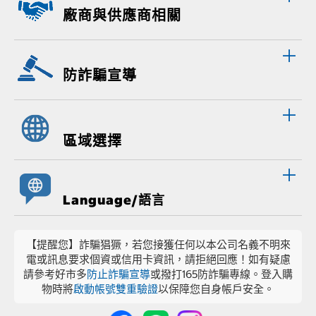
廠商與供應商相關
防詐騙宣導
區域選擇
Language/語言
【提醒您】詐騙猖獗，若您接獲任何以本公司名義不明來
電或訊息要求個資或信用卡資訊，請拒絕回應！如有疑慮
請參考好市多
防止詐騙宣導
或撥打165防詐騙專線。登入購
物時將
啟動帳號雙重驗證
以保障您自身帳戶安全。