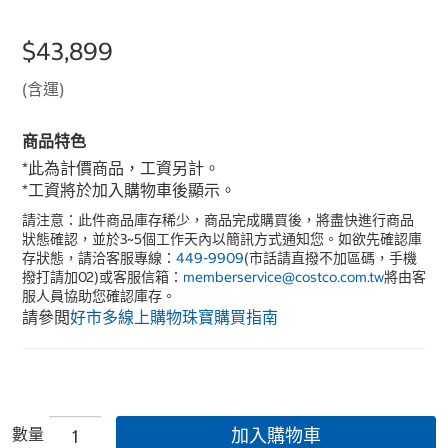
$43,899
(含運)
商品特色
*此為計價商品，工資另計。
*工資將於加入購物車後顯示。
請注意：此件商品庫存稀少，商品完成購買後，將盡快進行商品
狀態確認，並於3~5個工作天內以簡訊方式通知您。如欲先確認庫
存狀態，請洽客服專線：
449-9909
(市話請直撥不加區碼，手機
撥打請加02)或客服信箱：
memberservice@costco.com.tw
將由客
服人員協助您確認庫存。
請參閲
好市多線上購物珠寶購買指南
數量
加入購物車