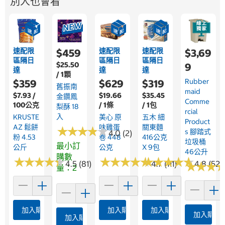
別人也會看
速配限
速配限
速配限
$459
$3,69
區隔日
區隔日
區隔日
$25.50
9
達
達
達
/ 1顆
Rubber
$359
$629
$319
舊振南
Maid
$7.93 /
$19.66
$35.45
金鑽鳳
Comme
100公克
/ 1條
/ 1包
梨酥 18
Rcial
入
KRUSTE
美心 原
五木 細
Product
AZ 鬆餅
味雞蛋
關東麵
★
★
★
★
★
★
★
★
★
★
S 腳踏式
4.0 (2)
粉 4.53
卷 448
416公克
垃圾桶
最小訂
公斤
公克
X 9包
46公升
購數
★
★
★
★
★
★
★
★
★
★
★
★
★
★
★
★
★
★
★
★
★
★
★
★
★
★
★
★
★
★
4.5 (81)
4.7 (111)
4.8 (523
★
★
★
★
★
★
量：2
加入購物車
加入購物車
加入購物車
加入購物
加入購物車