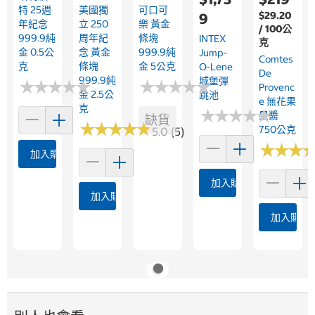
特 25週
美國獨
可口可
$29.20
9
年紀念
立 250
樂 黃金
/ 100公
999.9純
周年紀
條塊
INTEX
克
金 0.5公
念 黃金
999.9純
Jump-
Comtes
克
條塊
金 5公克
O-Lene
De
999.9純
城堡彈
★
★
★
★
★
★
★
★
★
★
★
★
★
★
★
★
★
★
★
★
Provenc
金 2.5公
跳池
E 無花果
克
★
★
★
★
★
★
★
★
★
★
果醬
缺貨
★
★
★
★
★
★
★
★
★
★
750公克
5.0 (5)
★
★
★
★
★
★
加入購物車
加入購物車
加入購物車
加入購物