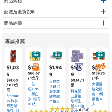
商品規格
配送及退貨說明
商品評價
專屬推薦
$1,03
$755
$1,94
$1,15
$799
$66.67
$159.75
5
9
9
/ 1公斤
/ 1件
$91.60
$0.14 / 1
大成益
一芯一
大猩猩
/ 100公
張
活雞 台
粒 CNS
強效膠
克
科克蘭
灣冷凍
一等白
帶 10碼
Starbuc
三層抽
雞肉綜
米 3公斤
黑色 4
Ks 秋季
取衛生
合15入
X 3入
入
限定咖
紙 120抽
★
★
★
★
★
★
★
★
★
★
4.4 (34)
★
★
★
★
★
★
★
★
★
★
★
★
★
★
★
★
啡豆 1.13
X 72入