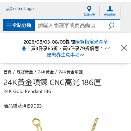
跳
跳
至
至
賣場位置
我的帳戶
內
導
容
覽
全站分類
選
單
2026/08/03-08/09期間
購買指定米森商
品
，買3件享85折，買6件享79折優惠。
<<
優惠券注意事項>>
首頁
珠寶黃金
24K黃金
24K黃金項鍊
24K黃金項鍊 CNC高光 186厘
24K Gold Pendant 186 li
商品編號:#
159053