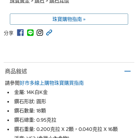
珠寶黃金
>
鑽石
>
鑽石耳環
珠寶購物指南 »
分享
商品敍述
請參閲
好市多線上購物珠寶購買指南
金屬: 14K白K金
鑽石形狀: 圓形
鑽石數量: 18顆
鑽石總重: 0.95克拉
鑽石重量: 0.200克拉 X 2顆，0.040克拉 X 16顆