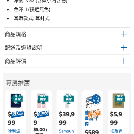
淨度: VS2 (含微小內含物)
色澤: I (接近無色)
耳環款式: 耳針式
商品規格
配送及退貨說明
商品評價
專屬推薦
速配限
$4,0
$1,19
$39,9
$5,9
區隔日
99
9
99
99
達
$5.00 /
哈利波
Samsun
埃及進
$589