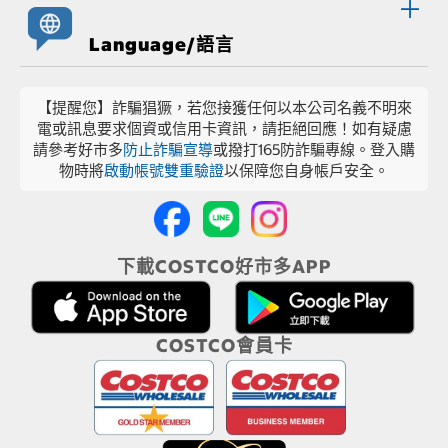
Language/語言
【提醒您】詐騙猖獗，若您接獲任何以本公司名義不明來
電或訊息要求個資或信用卡資訊，請拒絕回應！如有疑慮
請參考好市多
防止詐騙宣導
或撥打165防詐騙專線。登入購
物時將
啟動帳號雙重驗證
以保障您自身帳戶安全。
下載COSTCO好市多APP
COSTCO會員卡