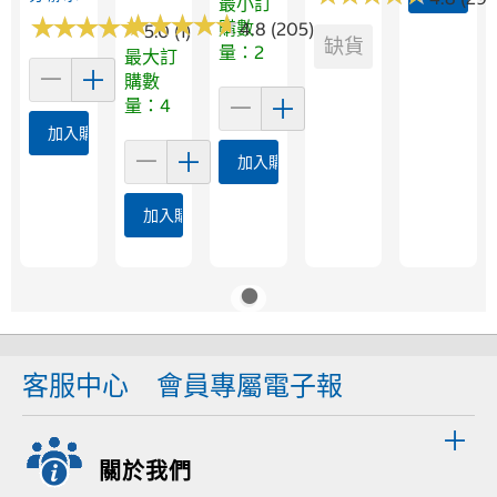
最小訂
★
★
★
★
★
★
★
★
★
★
★
★
★
★
★
★
★
★
★
★
購數
4.8 (205)
5.0 (1)
缺貨
量：2
最大訂
購數
量：4
加入購物車
加入購物車
加入購物車
客服中心
會員專屬電子報
關於我們