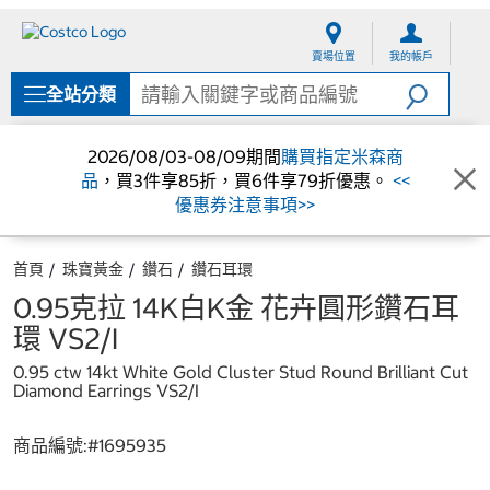
跳
跳
至
至
賣場位置
我的帳戶
內
導
容
覽
全站分類
選
單
2026/08/03-08/09期間
購買指定米森商
品
，買3件享85折，買6件享79折優惠。
<<
優惠券注意事項>>
首頁
珠寶黃金
鑽石
鑽石耳環
0.95克拉 14K白K金 花卉圓形鑽石耳
環 VS2/I
0.95 ctw 14kt White Gold Cluster Stud Round Brilliant Cut
Diamond Earrings VS2/I
商品編號:#
1695935