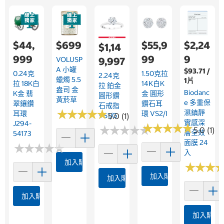
$44,
$699
$55,9
$2,24
$1,14
999
99
9
9,997
VOLUSP
A 小罐
$93.71 /
0.24克
1.50克拉
2.24克
蠟燭 5.5
1片
拉 18K白
14K白K
拉 鉑金
盎司 金
Biodanc
K金 翡
金 圓形
圓形鑽
黃菸草
E 多重保
翠鑲鑽
鑽石耳
石戒指
★
★
★
★
★
★
★
★
★
★
濕鎮靜
耳環
環 VS2/I
VS1/G
5.0 (1)
實感深
J294-
★
★
★
★
★
★
★
★
★
★
★
★
★
★
★
★
★
★
★
★
5.0 (1)
層全效
54173
面膜 24
★
★
★
★
★
★
★
★
★
★
入
加入購物車
★
★
★
★
★
★
加入購物車
加入購物車
加入購物車
加入購物