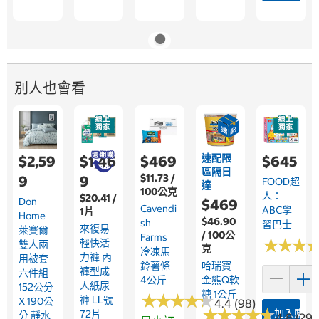
別人也會看
速配限
$2,59
$1,46
$469
$645
區隔日
$11.73 /
9
9
FOOD超
達
100公克
人：
$20.41 /
Don
$469
Cavendi
ABC學
1片
Home
$46.90
Sh
習巴士
來復易
萊賽爾
/ 100公
Farms
★
★
★
★
★
★
輕快活
雙人兩
克
冷凍馬
力褲 內
用被套
鈴薯條
哈瑞寶
褲型成
六件組
4公斤
金熊Q軟
人紙尿
152公分
糖 1公斤
★
★
★
★
★
★
★
★
★
★
褲 LL號
X 190公
4.4 (98)
★
★
★
★
★
★
★
★
★
★
加入購物
72片
分 靜水
4.8 (296