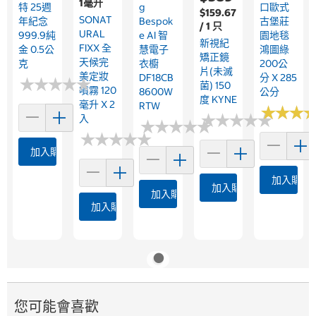
1毫升
特 25週
G
口歐式
$159.67
SONAT
年紀念
Bespok
古堡莊
/ 1 只
URAL
999.9純
E AI 智
園地毯
新視紀
FIXX 全
金 0.5公
慧電子
鴻圖綠
矯正鏡
天候完
克
衣櫥
200公
片(未滅
美定妝
DF18CB
分 X 285
★
★
★
★
★
★
★
★
★
★
菌) 150
噴霧 120
8600W
公分
度 KYNE
毫升 X 2
RTW
★
★
★
★
★
★
★
★
★
★
★
★
★
★
★
★
入
★
★
★
★
★
★
★
★
★
★
★
★
★
★
★
★
★
★
★
★
加入購物車
加入購物
加入購物車
加入購物車
加入購物車
您可能會喜歡