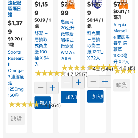
速配限
$1,15
$2,4
$1,15
$779
區隔日
$0.31 / 1
9
99
9
達
毫升
$0.19 / 1
$0.14 / 1
惠而浦
$1,37
Alepia
張
張
20公升
9
Marseill
舒潔 三
科克蘭
微電腦
E 液態馬
$9.20 /
層抽取
三層抽
觸控式
賽皂 馬
1粒
式衛生
取衛生
微波爐
鞭草
紙 100
紙 120抽
Sports
WMWE
1000毫
抽 X 64
X 72入
Researc
200S
升 X 2入
入
H
★
★
★
★
★
★
★
★
★
★
★
★
★
★
★
★
★
★
★
★
4.8 (158
4.2 (344)
★
★
★
★
★
★
Omega-
★
★
★
★
★
★
★
★
★
★
4.7 (2517)
3 濃縮魚
油
缺貨
1250mg
150粒
加入購物車
加入購物車
★
★
★
★
★
★
★
★
★
★
加入購物車
4.8 (364)
缺貨