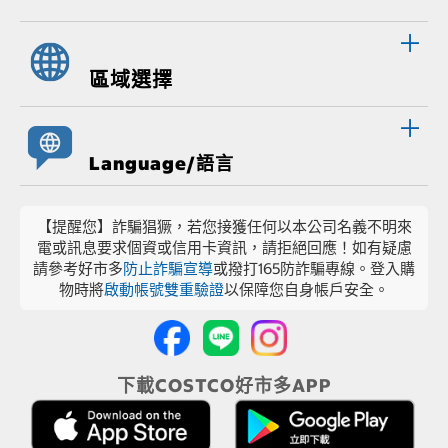
區域選擇
Language/語言
【提醒您】詐騙猖獗，若您接獲任何以本公司名義不明來
電或訊息要求個資或信用卡資訊，請拒絕回應！如有疑慮
請參考好市多
防止詐騙宣導
或撥打165防詐騙專線。登入購
物時將
啟動帳號雙重驗證
以保障您自身帳戶安全。
下載COSTCO好市多APP