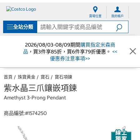
跳
跳
至
至
賣場位置
我的帳戶
內
導
容
覽
全站分類
選
單
2026/08/03-08/09期間
購買指定米森商
品
，買3件享85折，買6件享79折優惠。
<<
優惠券注意事項>>
首頁
珠寶黃金
寶石
寶石項鍊
紫水晶三爪鑲嵌項鍊
Amethyst 3-Prong Pendant
商品編號:#
1574250