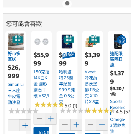
您可能會喜歡
好市多
速配限
$55,9
$4,0
$3,39
直送
區隔日
99
99
9
達
$26,
1.50克拉
哈利波
Vveat
$1,37
999
14K白K
特 25週
冷凍蔬
9
金 圓形
年紀念
食漢堡
Simon Li
$9.20 /
鑽石耳
999.9純
排 113公
三人座
1粒
環 VS2/I
金 0.5公
克 X 10
牛皮電
Sports
克
片X 8盒
動沙發
★
★
★
★
★
★
★
★
★
★
5.0 (1)
Researc
★
★
★
★
★
★
★
★
★
★
★
★
★
★
★
★
★
★
★
★
★
★
★
★
★
★
★
★
★
★
4.5 (577
H
Omega-
3 濃縮魚
油
加入購物車