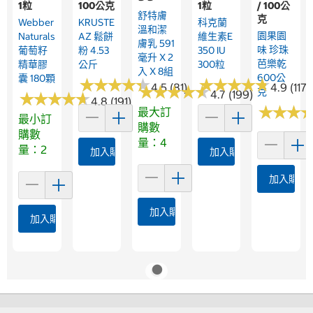
1粒
100公克
1粒
/ 100公
舒特膚
克
Webber
KRUSTE
科克蘭
溫和潔
園果園
Naturals
AZ 鬆餅
維生素E
膚乳 591
味 珍珠
葡萄籽
粉 4.53
350 IU
毫升 X 2
芭樂乾
精華膠
公斤
300粒
入 X 8組
600公
囊 180顆
★
★
★
★
★
★
★
★
★
★
★
★
★
★
★
★
★
★
★
★
4.5 (81)
4.9 (117)
★
★
★
★
★
★
★
★
★
★
克
4.7 (199)
★
★
★
★
★
★
★
★
★
★
4.8 (191)
★
★
★
★
★
★
最大訂
最小訂
購數
購數
量：4
量：2
加入購物車
加入購物車
加入購物
加入購物車
加入購物車