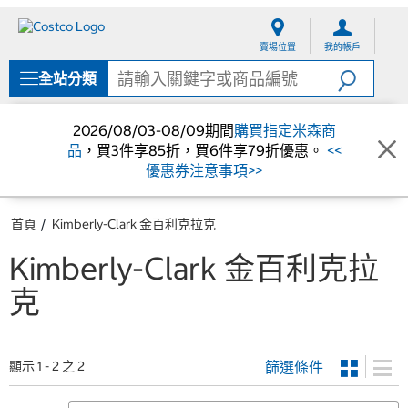
跳
跳
至
至
賣場位置
我的帳戶
內
導
容
覽
全站分類
選
單
2026/08/03-08/09期間
購買指定米森商
品
，買3件享85折，買6件享79折優惠。
<<
優惠券注意事項>>
首頁
Kimberly-Clark 金百利克拉克
Kimberly-Clark 金百利克拉
克
篩選條件
顯示 1 - 2 之 2