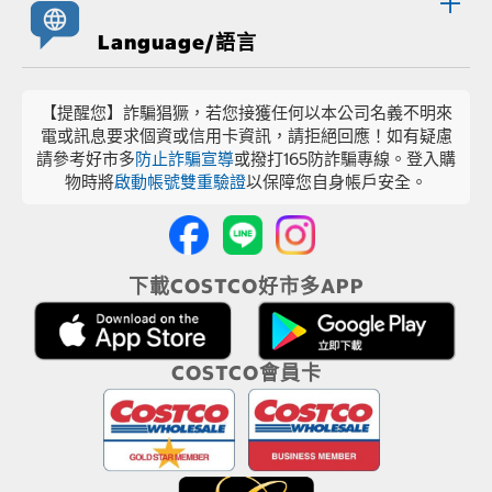
Language/語言
【提醒您】詐騙猖獗，若您接獲任何以本公司名義不明來
電或訊息要求個資或信用卡資訊，請拒絕回應！如有疑慮
請參考好市多
防止詐騙宣導
或撥打165防詐騙專線。登入購
物時將
啟動帳號雙重驗證
以保障您自身帳戶安全。
下載COSTCO好市多APP
COSTCO會員卡