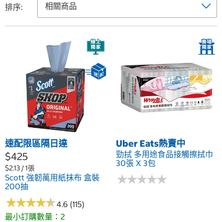
排序:
速配限區隔日達
Uber Eats熱賣中
勁拭 多用途食品接觸擦拭巾
$425
30張 X 3包
$2.13 / 1張
★
★
★
★
★
★
★
★
★
★
Scott 強韌萬用紙抹布 盒裝
200抽
★
★
★
★
★
★
★
★
★
★
4.6 (115)
最小訂購數量：2