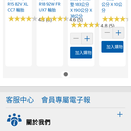
R15 82V XL
R18 92W FR
墊 183公分
公分 X 10公
CC7 輪胎
UX7 輪胎
X 190公分 X
分
38公分
★
★
★
★
★
★
★
★
★
★
★
★
★
★
★
★
★
★
★
★
★
★
★
★
★
★
★
★
4.3 (6)
4.6 (5)
★
★
★
★
★
★
★
★
★
★
4.8 (5)
加入購物車
加入購物車
客服中心
會員專屬電子報
關於我們