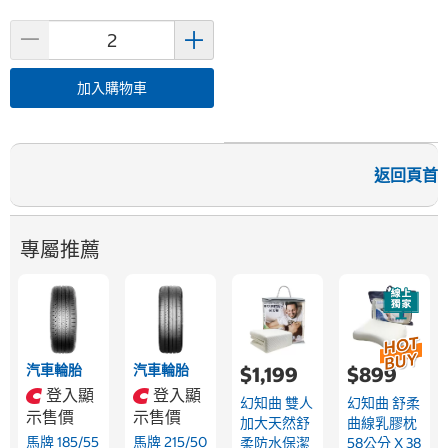
加入購物車
返回頁首
專屬推薦
汽車輪胎
汽車輪胎
$1,199
$899
登入顯
登入顯
幻知曲 雙人
幻知曲 舒柔
示售價
示售價
加大天然舒
曲線乳膠枕
馬牌 185/55
馬牌 215/50
柔防水保潔
58公分 X 38