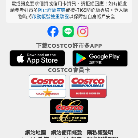
電或訊息要求個資或信用卡資訊，請拒絕回應！如有疑慮
請參考好市多
防止詐騙宣導
或撥打165防詐騙專線。登入購
物時將
啟動帳號雙重驗證
以保障您自身帳戶安全。
下載COSTCO好市多APP
COSTCO會員卡
網站地圖
網站使用條款
隱私權聲明