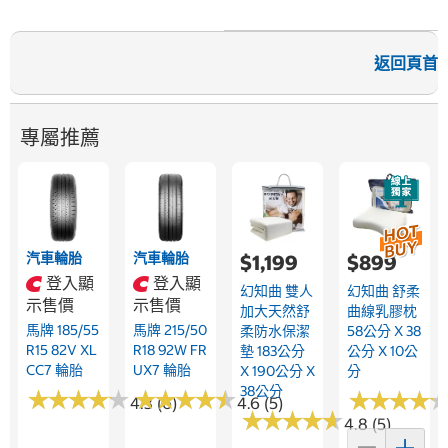
返回頁首
專屬推薦
汽車輪胎
汽車輪胎
$1,199
$899
登入顯
登入顯
幻知曲 雙人
幻知曲 舒柔
示售價
示售價
加大天然舒
曲線乳膠枕
馬牌 185/55
馬牌 215/50
柔防水保潔
58公分 X 38
R15 82V XL
R18 92W FR
墊 183公分
公分 X 10公
CC7 輪胎
UX7 輪胎
X 190公分 X
分
38公分
★
★
★
★
★
★
★
★
★
★
★
★
★
★
★
★
★
★
★
★
★
★
★
★
★
★
★
★
4.3 (6)
4.6 (5)
★
★
★
★
★
★
★
★
★
★
4.8 (5)