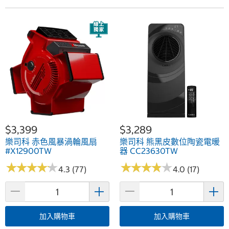
$3,399
$3,289
樂司科 赤色風暴渦輪風扇
樂司科 熊黑皮數位陶瓷電暖
#X12900TW
器 CC23630TW
★
★
★
★
★
★
★
★
★
★
★
★
★
★
★
★
★
★
★
★
4.3 (77)
4.0 (17)
加入購物車
加入購物車