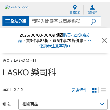
跳
跳
至
至
賣場位置
我的帳戶
內
導
容
覽
全站分類
選
單
2026/08/03-08/09期間
購買指定米森商
品
，買3件享85折，買6件享79折優惠。
<<
優惠券注意事項>>
首頁
LASKO 樂司科
LASKO 樂司科
篩選條件
顯示 1 - 2 之 2
排序: