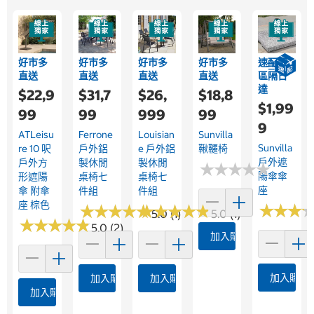
好市多
好市多
好市多
好市多
速配限
直送
直送
直送
直送
區隔日
達
$22,9
$31,7
$26,
$18,8
$1,99
99
99
999
99
9
ATLeisu
Ferrone
Louisian
Sunvilla
Sunvilla
Re 10 呎
戶外鋁
E 戶外鋁
鞦韆椅
戶外遮
戶外方
製休閒
製休閒
★
★
★
★
★
★
★
★
★
★
陽傘傘
形遮陽
桌椅七
桌椅七
座
傘 附傘
件組
件組
座 棕色
★
★
★
★
★
★
★
★
★
★
★
★
★
★
★
★
★
★
★
★
★
★
★
★
★
★
5.0 (1)
5.0 (1)
★
★
★
★
★
★
★
★
★
★
5.0 (2)
加入購物車
加入購物
加入購物車
加入購物車
加入購物車