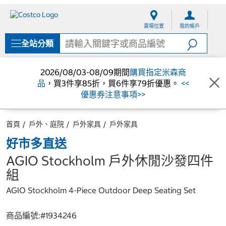
跳
跳
至
至
賣場位置
我的帳戶
內
導
容
覽
全站分類
選
單
2026/08/03-08/09期間
購買指定米森商
品
，買3件享85折，買6件享79折優惠。
<<
優惠券注意事項>>
首頁
戶外、庭院
戶外家具
戶外家具
好市多直送
AGIO Stockholm 戶外休閒沙發四件
組
AGIO Stockholm 4-Piece Outdoor Deep Seating Set
商品編號:#
1934246