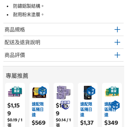
防鏽鋁製結構。
耐用粉末塗層。
商品規格
配送及退貨說明
商品評價
專屬推薦
速配限
速配限
速配限
$1,15
$1,15
區隔日
區隔日
區隔日
9
9
達
達
達
$0.19 / 1
$0.14 / 1
$569
$1,37
$349
張
張