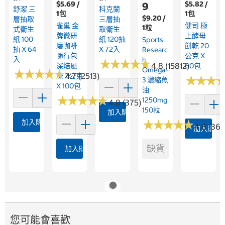
$5.69 /
$5.82 /
9
舒潔 三
科克蘭
1包
1包
$9.20 /
層抽取
三層抽
雀巢 金
健司 極
1粒
式衛生
取衛生
牌微研
上酵母
紙 100
紙 120抽
Sports
磨咖啡
餅乾 20
抽 X 64
X 72入
Researc
隨行包
公克 X
入
H
★
★
★
★
★
★
★
★
★
★
4.8 (15812)
深焙風
60包
Omega-
★
★
★
★
★
★
★
★
★
★
4.7 (2513)
味 2公克
★
★
★
★
★
★
3 濃縮魚
X 100包
油
★
★
★
★
★
★
★
★
★
★
1250mg
4.8 (375)
150粒
加入購物車
加入購物車
★
★
★
★
★
★
★
★
★
★
4.8 (360
加入購物
缺貨
加入購物車
您可能會喜歡