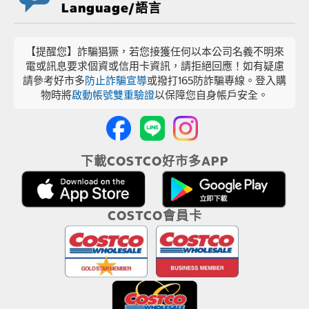
Language/語言
【提醒您】詐騙猖獗，若您接獲任何以本公司名義不明來
電或訊息要求個資或信用卡資訊，請拒絕回應！如有疑慮
請參考好市多
防止詐騙宣導
或撥打165防詐騙專線。登入購
物時將
啟動帳號雙重驗證
以保障您自身帳戶安全。
下載COSTCO好市多APP
COSTCO會員卡