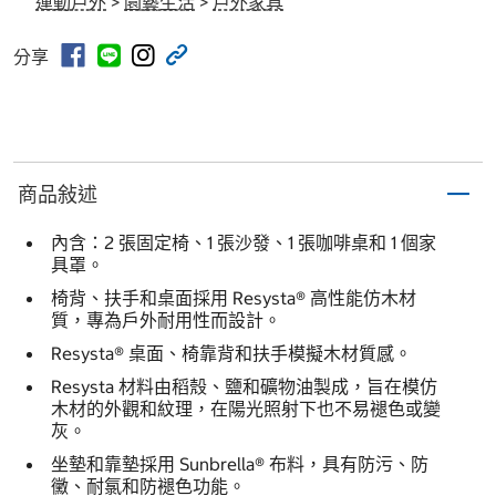
運動戶外
>
園藝生活
>
戶外家具
分享
商品敍述
內含：2 張固定椅、1 張沙發、1 張咖啡桌和 1 個家
具罩。
椅背、扶手和桌面採用 Resysta® 高性能仿木材
質，專為戶外耐用性而設計。
Resysta® 桌面、椅靠背和扶手模擬木材質感。
Resysta 材料由稻殼、鹽和礦物油製成，旨在模仿
木材的外觀和紋理，在陽光照射下也不易褪色或變
灰。
坐墊和靠墊採用 Sunbrella® 布料，具有防污、防
黴、耐氯和防褪色功能。