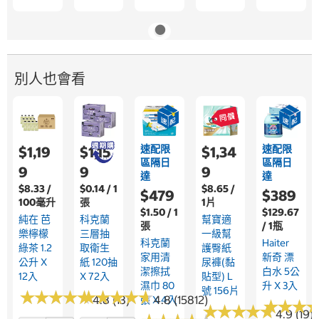
別人也會看
速配限
速配限
$1,19
$1,15
$1,34
區隔日
區隔日
9
9
9
達
達
$8.33 /
$0.14 / 1
$8.65 /
$479
$389
100毫升
張
1片
$1.50 / 1
$129.67
純在 芭
科克蘭
幫寶適
張
/ 1瓶
樂檸檬
三層抽
一級幫
科克蘭
Haiter
綠茶 1.2
取衛生
護臀紙
家用清
新奇 漂
公升 X
紙 120抽
尿褲(黏
潔擦拭
白水 5公
12入
X 72入
貼型) L
濕巾 80
升 X 3入
號 156片
★
★
★
★
★
★
★
★
★
★
★
★
★
★
★
★
★
★
★
★
4.8 (13)
4.8 (15812)
張 X 4入
★
★
★
★
★
★
★
★
★
★
★
★
★
★
★
★
4.9 (19)