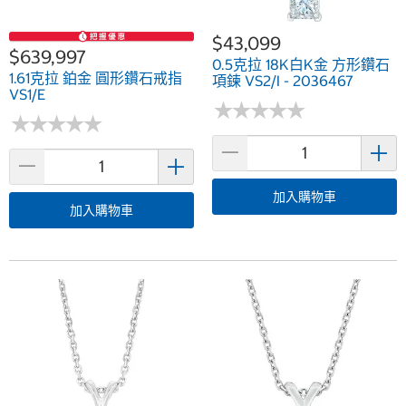
$43,099
$639,997
0.5克拉 18K白K金 方形鑽石
1.61克拉 鉑金 圓形鑽石戒指
項鍊 VS2/I - 2036467
VS1/E
★
★
★
★
★
★
★
★
★
★
★
★
★
★
★
★
★
★
★
★
加入購物車
加入購物車