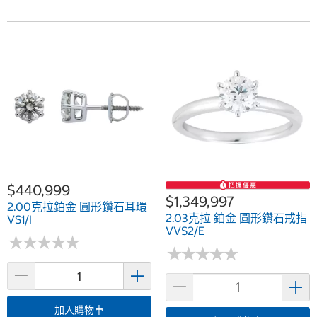
$440,999
$1,349,997
2.00克拉鉑金 圓形鑽石耳環
2.03克拉 鉑金 圓形鑽石戒指
VS1/I
VVS2/E
★
★
★
★
★
★
★
★
★
★
★
★
★
★
★
★
★
★
★
★
加入購物車