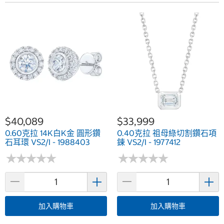
$40,089
$33,999
0.60克拉 14K白K金 圓形鑽
0.40克拉 祖母綠切割鑽石項
石耳環 VS2/I - 1988403
鍊 VS2/I - 1977412
★
★
★
★
★
★
★
★
★
★
★
★
★
★
★
★
★
★
★
★
加入購物車
加入購物車