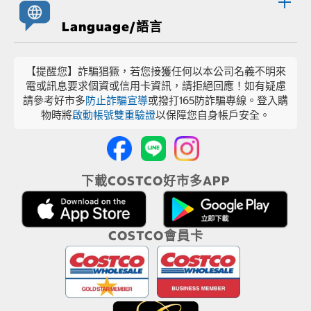
Language/語言
【提醒您】詐騙猖獗，若您接獲任何以本公司名義不明來
電或訊息要求個資或信用卡資訊，請拒絕回應！如有疑慮
請參考好市多
防止詐騙宣導
或撥打165防詐騙專線。登入購
物時將
啟動帳號雙重驗證
以保障您自身帳戶安全。
下載COSTCO好市多APP
COSTCO會員卡