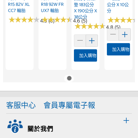
R15 82V XL
R18 92W FR
墊 183公分
公分 X 10公
CC7 輪胎
UX7 輪胎
X 190公分 X
分
38公分
★
★
★
★
★
★
★
★
★
★
★
★
★
★
★
★
★
★
★
★
★
★
★
★
★
★
★
★
4.3 (6)
4.6 (5)
★
★
★
★
★
★
★
★
★
★
4.8 (5)
加入購物車
加入購物車
客服中心
會員專屬電子報
關於我們