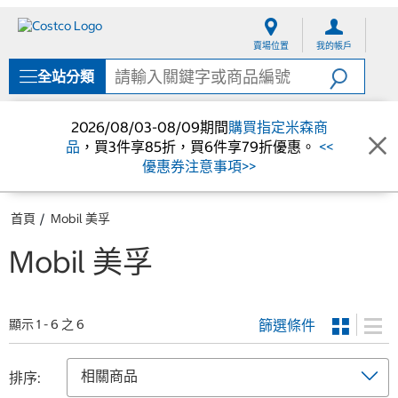
跳
跳
至
至
賣場位置
我的帳戶
內
導
容
覽
全站分類
選
單
2026/08/03-08/09期間
購買指定米森商
品
，買3件享85折，買6件享79折優惠。
<<
優惠券注意事項>>
首頁
Mobil 美孚
Mobil 美孚
篩選條件
顯示 1 - 6 之 6
排序: