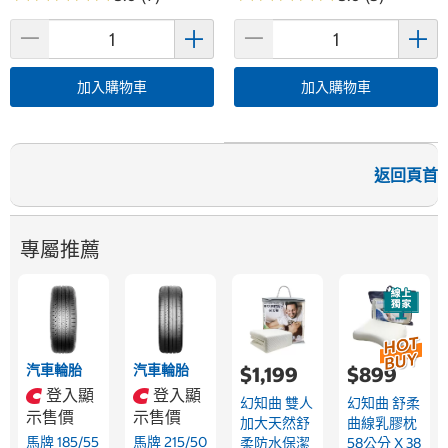
加入購物車
加入購物車
返回頁首
專屬推薦
汽車輪胎
汽車輪胎
$1,199
$899
登入顯
登入顯
幻知曲 雙人
幻知曲 舒柔
示售價
示售價
加大天然舒
曲線乳膠枕
馬牌 185/55
馬牌 215/50
柔防水保潔
58公分 X 38