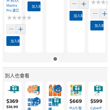
升 附3入
★
★
★
★
★
★
Maxtra
加入購物車
Pro 濾芯
加入購物車
★
★
★
★
★
★
★
★
★
★
加入購物
加入購物車
別人也會看
速配限
速配限
$369
$669
$599
區隔日
區隔日
$36.90
PLUS 智
CyberP
達
達