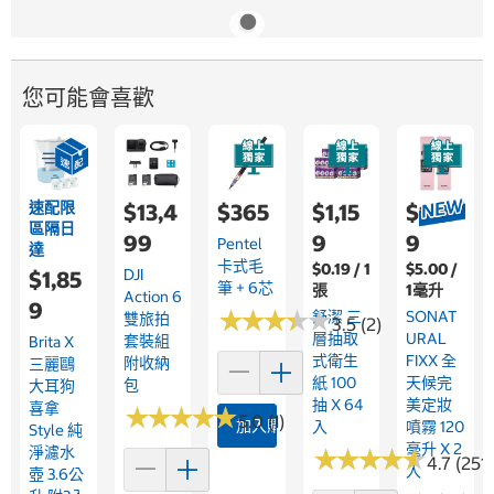
您可能會喜歡
速配限
$13,4
$365
$1,15
$1,19
區隔日
99
9
9
Pentel
達
卡式毛
$0.19 / 1
$5.00 /
DJI
$1,85
筆 + 6芯
張
1毫升
Action 6
9
★
★
★
★
★
★
★
★
★
★
舒潔 三
SONAT
雙旅拍
3.5 (2)
層抽取
URAL
套裝組
Brita X
式衛生
FIXX 全
附收納
三麗鷗
紙 100
天候完
包
大耳狗
抽 X 64
美定妝
喜拿
★
★
★
★
★
★
★
★
★
★
5.0 (1)
加入購物車
入
噴霧 120
Style 純
毫升 X 2
淨濾水
★
★
★
★
★
★
★
★
★
★
4.7 (251
入
壺 3.6公