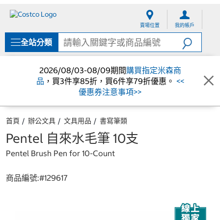
跳
跳
至
至
賣場位置
我的帳戶
內
導
容
覽
全站分類
選
單
2026/08/03-08/09期間
購買指定米森商
品
，買3件享85折，買6件享79折優惠。
<<
優惠券注意事項>>
首頁
辦公文具
文具用品
書寫筆類
Pentel 自來水毛筆 10支
Pentel Brush Pen for 10-Count
商品編號:#
129617