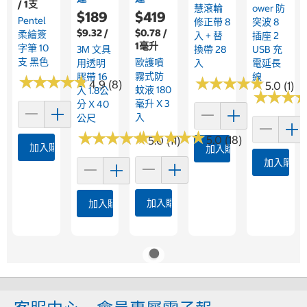
/ 1支
慧滾輪
Ower 防
$189
$419
Pentel
修正帶 8
突波 8
$9.32 /
$0.78 /
柔繪簽
入 + 替
插座 2
1毫升
字筆 10
3M 文具
換帶 28
USB 充
支 黑色
歐護噴
用透明
入
電延長
霧式防
膠帶 16
線
★
★
★
★
★
★
★
★
★
★
★
★
★
★
★
★
★
★
★
★
4.9 (8)
5.0 (1)
蚊液 180
入 1.8公
★
★
★
★
★
★
毫升 X 3
分 X 40
入
公尺
★
★
★
★
★
★
★
★
★
★
★
★
★
★
★
★
★
★
★
★
5.0 (18)
5.0 (11)
加入購物車
加入購物車
加入購物
加入購物車
加入購物車