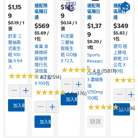
速配限
速配限
速配限
$1,15
$1,15
區隔日
區隔日
區隔日
9
9
達
達
達
$0.19 / 1
$0.14 / 1
$569
$1,37
$349
張
張
$5.69 /
$5.82 /
9
舒潔 三
科克蘭
1包
1包
$9.20 /
層抽取
三層抽
雀巢 金
健司 極
1粒
式衛生
取衛生
牌微研
上酵母
紙 100
紙 120抽
Sports
磨咖啡
餅乾 20
抽 X 64
X 72入
Researc
隨行包
公克 X
入
H
★
★
★
★
★
★
★
★
★
★
4.8 (15817)
深焙風
60包
Omega-
★
★
★
★
★
★
★
★
★
★
4.7 (2514)
味 2公克
★
★
★
★
★
★
3 濃縮魚
X 100包
油
★
★
★
★
★
★
★
★
★
★
1250mg
4.8 (376)
150粒
加入購物車
加入購物車
★
★
★
★
★
★
★
★
★
★
4.8 (361
加入購物
缺貨
加入購物車