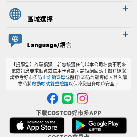
區域選擇
Language/語言
【提醒您】詐騙猖獗，若您接獲任何以本公司名義不明來
電或訊息要求個資或信用卡資訊，請拒絕回應！如有疑慮
請參考好市多
防止詐騙宣導
或撥打165防詐騙專線。登入購
物時將
啟動帳號雙重驗證
以保障您自身帳戶安全。
下載COSTCO好市多APP