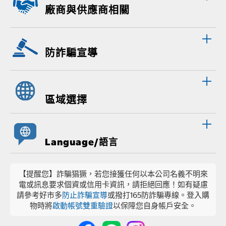
廠商與供應商相關
防詐騙宣導
區域選擇
Language/語言
【提醒您】詐騙猖獗，若您接獲任何以本公司名義不明來
電或訊息要求個資或信用卡資訊，請拒絕回應！如有疑慮
請參考好市多
防止詐騙宣導
或撥打165防詐騙專線。登入購
物時將
啟動帳號雙重驗證
以保障您自身帳戶安全。