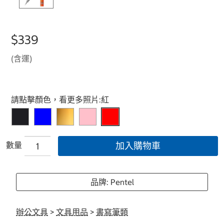
$339
(含運)
Select product
請點擊顏色，看更多照片:
紅
數量
加入購物車
品牌: Pentel
辦公文具
>
文具用品
>
書寫筆類