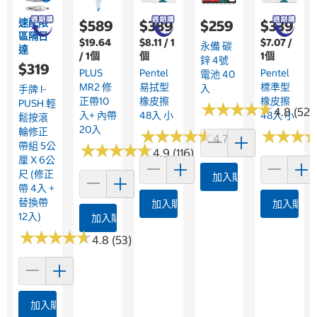
速配限
$589
$389
$259
$339
區隔日
$19.64
$8.11 / 1
$7.07 /
永備 碳
達
/ 1個
個
1個
鋅 4號
$319
PLUS
Pentel
Pentel
電池 40
MR2 修
易拭型
標準型
入
手牌 I-
正帶10
橡皮擦
橡皮擦
PUSH 輕
★
★
★
★
★
★
★
★
★
★
4.8 (522
入+ 內帶
48入 小
48入 小
鬆按滾
20入
輪修正
★
★
★
★
★
★
★
★
★
★
★
★
★
★
★
★
4.7 (12)
帶組 5公
★
★
★
★
★
★
★
★
★
★
4.9 (116)
厘 X 6公
尺 (修正
加入購物車
帶 4入 +
替換帶
加入購物車
加入購物
12入)
加入購物車
★
★
★
★
★
★
★
★
★
★
4.8 (53)
加入購物車