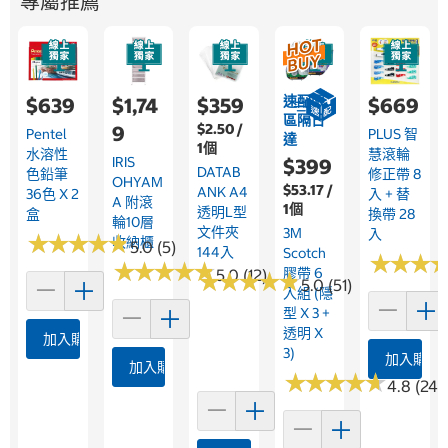
專屬推薦
速配限
$639
$1,74
$359
$669
區隔日
$2.50 /
9
Pentel
PLUS 智
達
1個
水溶性
慧滾輪
IRIS
$399
DATAB
色鉛筆
修正帶 8
OHYAM
$53.17 /
ANK A4
36色 X 2
入 + 替
A 附滾
1個
透明L型
盒
換帶 28
輪10層
文件夾
3M
入
★
★
★
★
★
★
★
★
★
★
收納櫃
5.0 (5)
144入
Scotch
★
★
★
★
★
★
★
★
★
★
★
★
★
★
★
★
膠帶 6
5.0 (12)
★
★
★
★
★
★
★
★
★
★
5.0 (51)
入組 (隱
型 X 3 +
透明 X
加入購物車
3)
加入購物
加入購物車
★
★
★
★
★
★
★
★
★
★
4.8 (24)