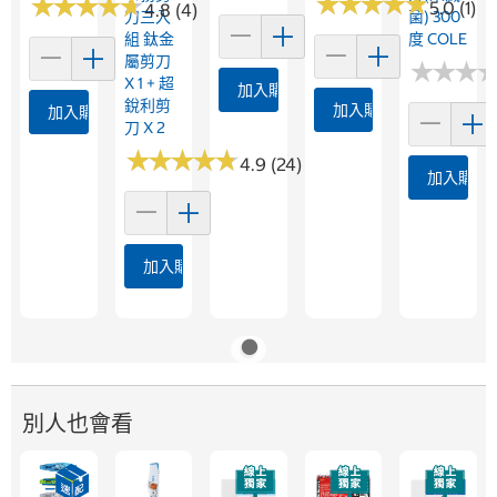
★
★
★
★
★
★
★
★
★
★
★
★
★
★
★
★
★
★
★
★
5.0 (1)
4.8 (4)
刀三入
菌) 300
組 鈦金
度 COLE
屬剪刀
★
★
★
★
★
★
X 1 + 超
加入購物車
銳利剪
加入購物車
加入購物車
刀 X 2
★
★
★
★
★
★
★
★
★
★
4.9 (24)
加入購物
加入購物車
別人也會看