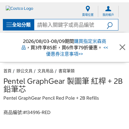
跳
跳
至
至
賣場位置
我的帳戶
內
導
容
覽
全站分類
選
單
2026/08/03-08/09期間
購買指定米森商
品
，買3件享85折，買6件享79折優惠。
<<
優惠券注意事項>>
首頁
辦公文具
文具用品
書寫筆類
Pentel GraphGear 製圖筆 紅桿 + 2B
鉛筆芯
Pentel GraphGear Pencil Red Pole + 2B Refills
商品編號:#
134916-RED