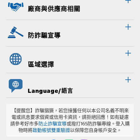
廠商與供應商相關
防詐騙宣導
區域選擇
Language/語言
【提醒您】詐騙猖獗，若您接獲任何以本公司名義不明來
電或訊息要求個資或信用卡資訊，請拒絕回應！如有疑慮
請參考好市多
防止詐騙宣導
或撥打165防詐騙專線。登入購
物時將
啟動帳號雙重驗證
以保障您自身帳戶安全。