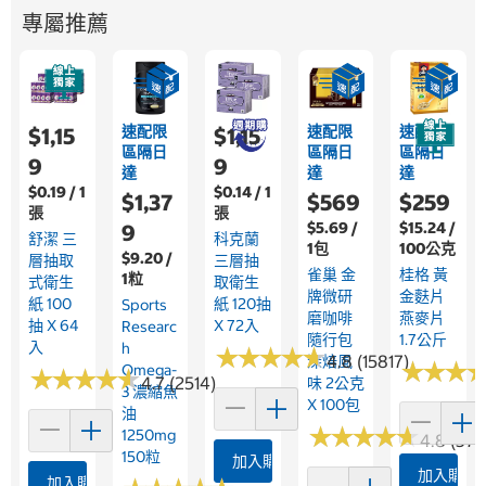
專屬推薦
速配限
速配限
速配限
$1,15
$1,15
區隔日
區隔日
區隔日
9
9
達
達
達
$0.19 / 1
$0.14 / 1
$1,37
$569
$259
張
張
$5.69 /
$15.24 /
9
舒潔 三
科克蘭
1包
100公克
$9.20 /
層抽取
三層抽
雀巢 金
桂格 黃
1粒
式衛生
取衛生
牌微研
金麩片
紙 100
紙 120抽
Sports
磨咖啡
燕麥片
抽 X 64
X 72入
Researc
隨行包
1.7公斤
入
H
★
★
★
★
★
★
★
★
★
★
4.8 (15817)
深焙風
★
★
★
★
★
★
Omega-
★
★
★
★
★
★
★
★
★
★
4.7 (2514)
味 2公克
3 濃縮魚
X 100包
油
★
★
★
★
★
★
★
★
★
★
1250mg
4.8 (376
150粒
加入購物車
加入購物
加入購物車