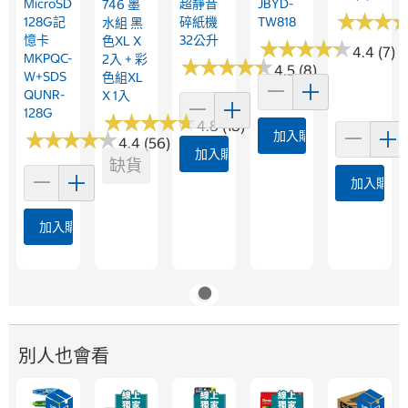
MicroSD
超靜音
JBYD-
746 墨
★
★
★
★
★
★
128G記
碎紙機
TW818
水組 黑
憶卡
32公升
色XL X
★
★
★
★
★
★
★
★
★
★
4.4 (7)
MKPQC-
2入 + 彩
★
★
★
★
★
★
★
★
★
★
4.5 (8)
W+SDS
色組XL
QUNR-
X 1入
128G
★
★
★
★
★
★
★
★
★
★
4.8 (18)
★
★
★
★
★
★
★
★
★
★
加入購物車
4.4 (56)
加入購物車
缺貨
加入購物
加入購物車
別人也會看