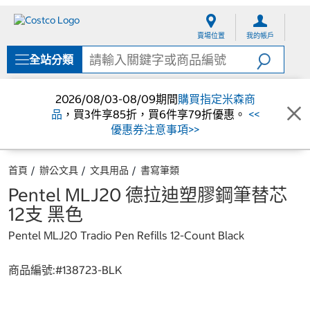
跳
跳
至
至
賣場位置
我的帳戶
內
導
容
覽
全站分類
選
單
2026/08/03-08/09期間
購買指定米森商
品
，買3件享85折，買6件享79折優惠。
<<
優惠券注意事項>>
首頁
辦公文具
文具用品
書寫筆類
Pentel MLJ20 德拉迪塑膠鋼筆替芯
12支 黑色
Pentel MLJ20 Tradio Pen Refills 12-Count Black
商品編號:#
138723-BLK