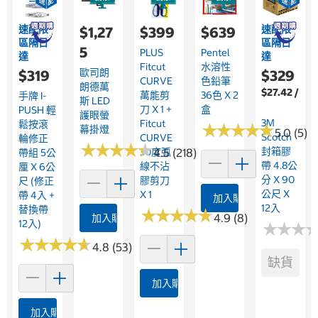
速配限
速配限
$1,27
$399
$639
區隔日
區隔日
5
PLUS
Pentel
達
達
Fitcut
水溶性
歐司朗
$319
$329
CURVE
色鉛筆
朗德萬
$27.42 /
萬能剪
36色 X 2
手牌 I-
斯 LED
刀 X 1 +
盒
PUSH 輕
護眼螢
3M
Fitcut
鬆按滾
★
★
★
★
★
★
★
★
★
★
幕掛燈
5.0 (5)
Scotch
CURVE
輪修正
★
★
★
★
★
★
★
★
★
★
封箱膠
30度弧
4.5 (218)
帶組 5公
帶 4.8公
線不沾
厘 X 6公
分 X 90
膠剪刀
尺 (修正
公尺 X
X 1
帶 4入 +
加入購物車
12入
替換帶
★
★
★
★
★
★
★
★
★
★
4.9 (8)
加入購物車
12入)
★
★
★
★
★
★
★
★
★
★
★
★
★
★
★
★
4.8 (53)
缺貨
加入購物車
加入購物車