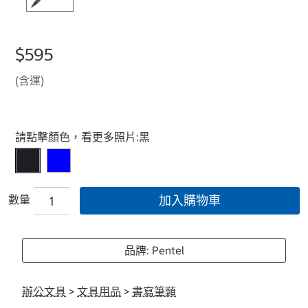
$595
(含運)
Select product
請點擊顏色，看更多照片:
黑
數量
加入購物車
品牌: Pentel
辦公文具
>
文具用品
>
書寫筆類