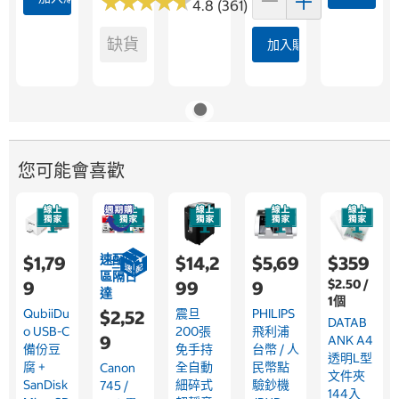
★
★
★
★
★
★
★
★
★
★
4.8 (361)
缺貨
加入購物車
您可能會喜歡
速配限
$1,79
$14,2
$5,69
$359
區隔日
$2.50 /
9
99
9
達
1個
QubiiDu
震旦
PHILIPS
$2,52
DATAB
O USB-C
200張
飛利浦
9
ANK A4
備份豆
免手持
台幣 / 人
透明L型
腐 +
全自動
民幣點
Canon
文件夾
SanDisk
細碎式
驗鈔機
745 /
144入