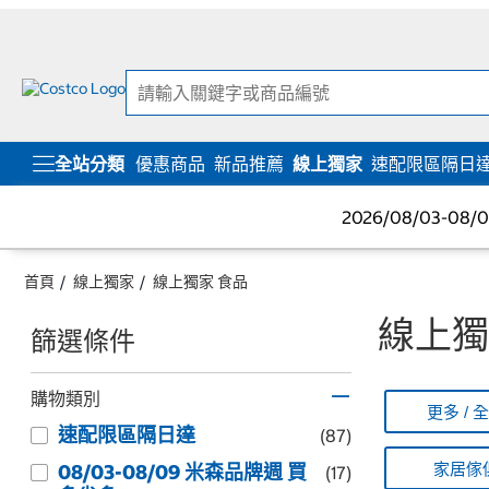
跳
跳
至
至
內
導
容
覽
選
單
全站分類
優惠商品
新品推薦
線上獨家
速配限區隔日
2026/08/03-08
首頁
線上獨家
線上獨家 食品
線上獨
篩選條件
購物類別
更多 / 
速配限區隔日達
(87)
家居傢
08/03-08/09 米森品牌週 買
(17)