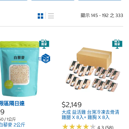
顯示 145 - 192 之 333
限區隔日達
$2,149
59
大成 益活雞 台灣冷凍去骨清
雞腿 X 8入+ 雞胸 X 8入
50 / 1公斤
白藜麥 2公斤
★
★
★
★
★
★
★
★
★
★
4.3 (58)