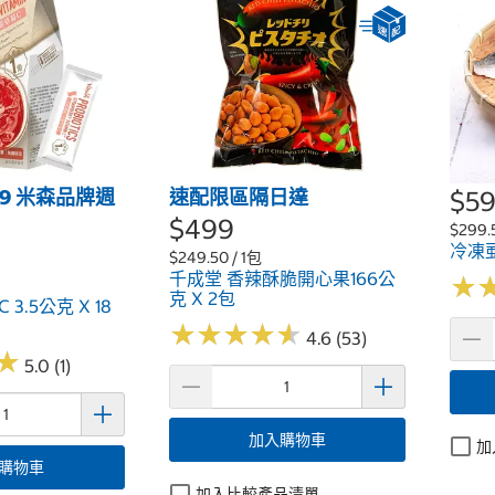
/09 米森品牌週
速配限區隔日達
$5
$499
$299.
冷凍虱
$249.50 / 1包
千成堂 香辣酥脆開心果166公
★
★
克 X 2包
3.5公克 X 18
★
★
★
★
★
★
★
★
★
★
4.6 (53)
★
★
5.0 (1)
加入購物車
加
購物車
加入比較產品清單