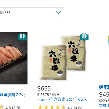
$655
速配
$4
雞里肌肉 2.7公
$163.75 / 1公斤
一芯一粒 六穀米 2公斤 X 2入
$229.
樂腹 
★
★
★
★
★
★
★
★
★
★
★
★
4.6 (219)
4.7 (105)