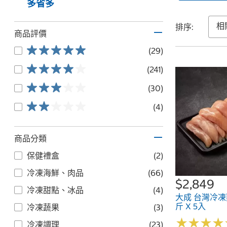
多省多
排序:
商品評價
(29)
(241)
(30)
(4)
商品分類
保健禮盒
(2)
冷凍海鮮、肉品
(66)
$2,849
冷凍甜點、冰品
(4)
大成 台灣冷凍
斤 X 5入
冷凍蔬果
(3)
★
★
★
★
★
★
★
★
冷凍調理
(23)