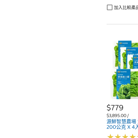
加入比較產
$779
$3,895.00 /
源鮮智慧農場
200公克 X 4
★
★
★
★
★
★
★
★