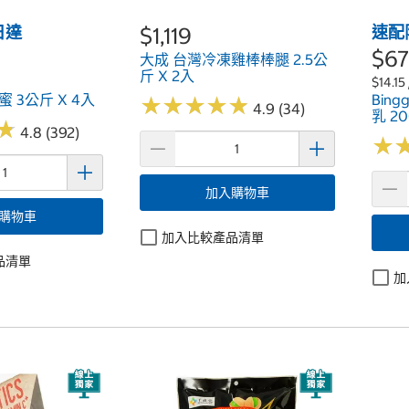
日達
$1,119
速配
$6
大成 台灣冷凍雞棒棒腿 2.5公
斤 X 2入
$14.1
 3公斤 X 4入
Bin
★
★
★
★
★
★
★
★
★
★
4.9 (34)
乳 2
★
★
4.8 (392)
★
★
加入購物車
購物車
加入比較產品清單
品清單
加