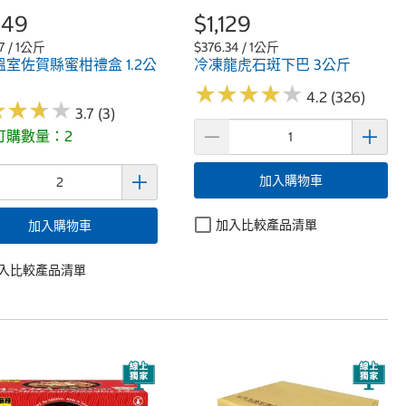
049
$1,129
17 / 1公斤
$376.34 / 1公斤
室佐賀縣蜜柑禮盒 1.2公
冷凍龍虎石斑下巴 3公斤
★
★
★
★
★
★
★
★
★
★
4.2 (326)
★
★
★
★
★
★
★
★
3.7 (3)
訂購數量：2
加入購物車
加入比較產品清單
加入購物車
入比較產品清單