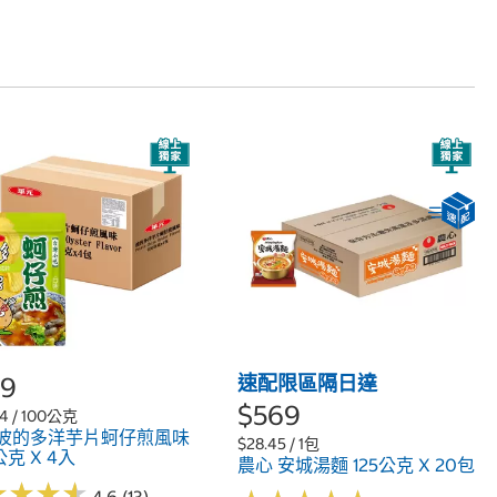
39
速配限區隔日達
$569
84 / 100公克
 波的多洋芋片蚵仔煎風味
$28.45 / 1包
公克 X 4入
農心 安城湯麵 125公克 X 20包
★
★
★
★
★
★
★
★