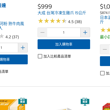
日達
$999
$1,
大成 台灣冷凍生雞爪 15公斤
$874.
日本溫
★
★
★
★
★
★
★
★
★
★
4.5 (38)
斤
河粉 熟牛肉風
入
★
★
★
★
4.2 (37)
最小
加入購物車
加入比較產品清單
購物車
品清單
加