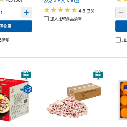
4.5 (56)
公克 X 8入 X 10盒
★
★
★
★
★
★
★
★
★
★
4.8 (33)
加入比較產品清單
購物車
品清單
加