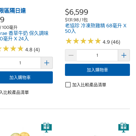
限區隔日達
$6,599
79
$131.98 / 1包
老協珍 冷凍熬雞精 68毫升 X
5 / 100毫升
50入
ggrae 香草牛奶 保久調味
00毫升 X 24入
★
★
★
★
★
★
★
★
★
★
4.9 (46)
★
★
★
★
★
★
★
★
4.8 (4)
加入購物車
加入購物車
加入比較產品清單
入比較產品清單