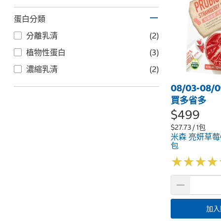
蛋白分類
分離乳清
(2)
植物性蛋白
(3)
濃縮乳清
(2)
08/03-08
買多省多
$499
$27.73 / 1包
米森 亮妍草莓C 
包
★
★
★
★
★
★
★
★
加入