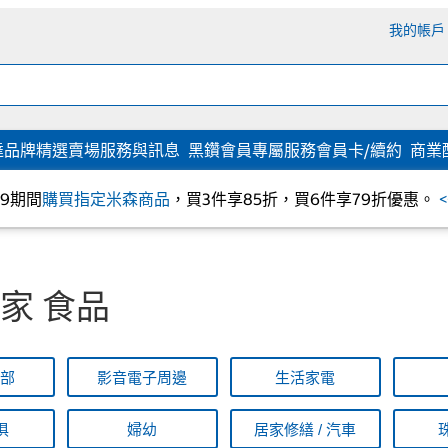
我的帳戶
達
品牌精選
賣場服務與訊息
黑鑽會員專屬服務
會員卡/續約
商業
/09期間
購買指定米森商品
，買3件享85折，買6件享79折優惠。
家 食品
全部
影音電子周邊
生活家電
俱
婦幼
居家修繕 / 汽車