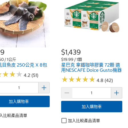
99
$1,439
50 / 1公斤
$19.99 / 1顆
目魚皮 250公克 X 8包
星巴克 拿鐵咖啡膠囊 72顆 適
用NESCAFE Dolce Gusto機器
★
★
★
★
★
★
★
★
4.2 (51)
★
★
★
★
★
★
★
★
★
★
4.8 (42)
加入購物車
加入購物車
入比較產品清單
加入比較產品清單