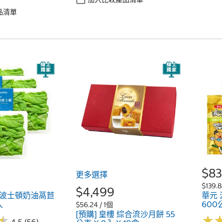
品清單
$8
更多選擇
$139.
$4,499
 波士頓奶油萵苣
華元
入
600
$56.24 / 1個
[預購] 皇樓 綜合流沙月餅 55
★
★
★
★