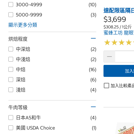
3000-4999
(10)
速配限區隔
5000-9999
(3)
$3,699
顯示更多分類
$308.25 / 1公斤
蜜蜂工坊 龍眼蜜
烘焙程度
★
★
★
★
★
★
★
★
中深焙
(2)
中淺焙
(2)
中焙
(16)
加入
深焙
(6)
加入比較產
淺焙
(4)
牛肉等級
日本A5和牛
(4)
美國 USDA Choice
(1)