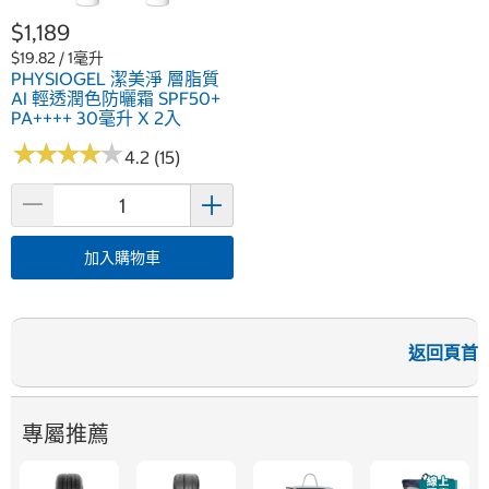
$1,189
$19.82 / 1毫升
PHYSIOGEL 潔美淨 層脂質
AI 輕透潤色防曬霜 SPF50+
PA++++ 30毫升 X 2入
★
★
★
★
★
★
★
★
★
★
4.2 (15)
加入購物車
返回頁首
專屬推薦