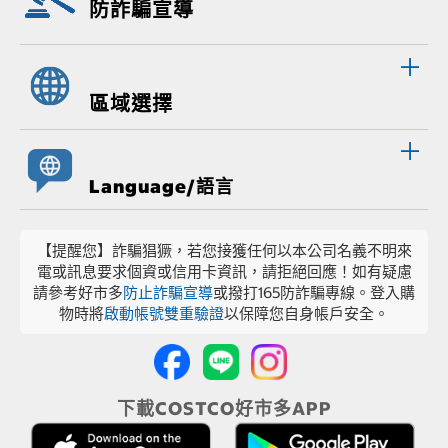
防詐騙宣導
區域選擇
Language/語言
【提醒您】詐騙猖獗，若您接獲任何以本公司名義不明來
電或訊息要求個資或信用卡資訊，請拒絕回應！如有疑慮
請參考好市多
防止詐騙宣導
或撥打165防詐騙專線。登入購
物時將
啟動帳號雙重驗證
以保障您自身帳戶安全。
下載COSTCO好市多APP