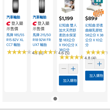
汽車輪胎
汽車輪胎
$1,199
$899
登入顯
登入顯
幻知曲 雙人
幻知曲 舒柔
示售價
示售價
加大天然舒
曲線乳膠枕
馬牌 185/55
馬牌 215/50
柔防水保潔
58公分 X 38
R15 82V XL
R18 92W FR
墊 183公分
公分 X 10公
CC7 輪胎
UX7 輪胎
X 190公分 X
分
38公分
★
★
★
★
★
★
★
★
★
★
★
★
★
★
★
★
★
★
★
★
★
★
★
★
★
★
★
★
4.3 (6)
4.6 (5)
★
★
★
★
★
★
★
★
★
★
4.8 (4)
加入購物車
加入購物車