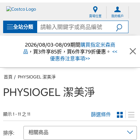
跳
跳
至
至
賣場位置
我的帳戶
內
導
容
覽
全站分類
選
單
2026/08/03-08/09期間
購買指定米森商
品
，買3件享85折，買6件享79折優惠。
<<
優惠券注意事項>>
首頁
PHYSIOGEL 潔美淨
PHYSIOGEL 潔美淨
篩選條件
顯示 1 - 11 之 11
排序: