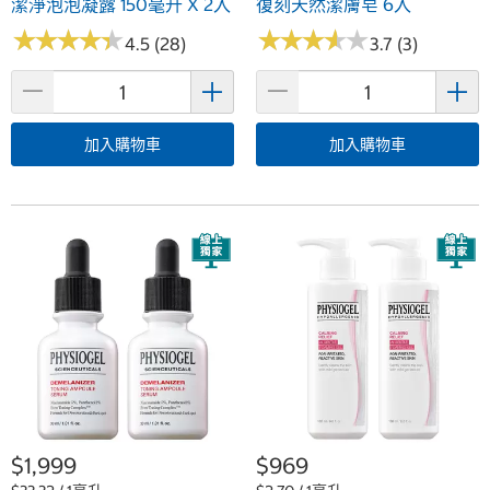
潔淨泡泡凝露 150毫升 X 2入
復刻天然潔膚皂 6入
★
★
★
★
★
★
★
★
★
★
★
★
★
★
★
★
★
★
★
★
4.5 (28)
3.7 (3)
加入購物車
加入購物車
$1,999
$969