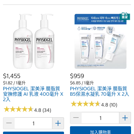
$1,455
$959
$1.82 / 1毫升
$6.85 / 1毫升
PHYSIOGEL 潔美淨 層脂質
PHYSIOGEL 潔美淨 層脂質
安撫修護 AI 乳液 400毫升 X
B5保濕水凝乳 70毫升 X 2入
2入
★
★
★
★
★
★
★
★
★
★
4.8 (10)
★
★
★
★
★
★
★
★
★
★
4.8 (34)
加入購物車