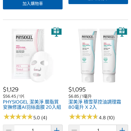
加入購物車
$1,129
$1,095
$56.45 / 1片
$6.85 / 1毫升
PHYSIOGEL 潔美淨 層脂質
潔美淨 積雪草控油調理霜
安撫修護AI羽絲面膜 20入組
80毫升 X 2入
★
★
★
★
★
★
★
★
★
★
★
★
★
★
★
★
★
★
★
★
5.0 (4)
4.8 (10)