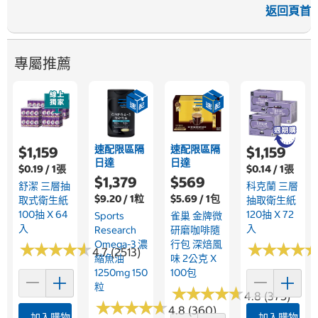
返回頁首
專屬推薦
速配限區隔
速配限區隔
$1,159
$1,159
日達
日達
$0.19 / 1張
$0.14 / 1張
$1,379
$569
舒潔 三層抽
科克蘭 三層
$9.20 / 1粒
$5.69 / 1包
取式衛生紙
抽取衛生紙
100抽 X 64
120抽 X 72
Sports
雀巢 金牌微
入
入
Research
研磨咖啡隨
Omega-3 濃
行包 深焙風
★
★
★
★
★
★
★
★
★
★
★
★
★
★
★
★
★
★
4.7 (2513)
縮魚油
味 2公克 X
1250mg 150
100包
粒
★
★
★
★
★
★
★
★
★
★
4.8 (375)
★
★
★
★
★
★
★
★
★
★
4.8 (360)
加入購物車
加入購物車