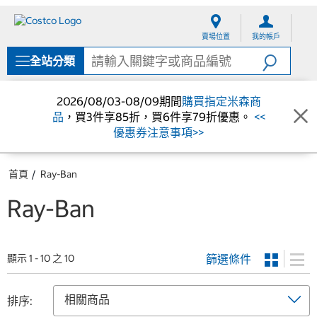
跳
跳
至
至
賣場位置
我的帳戶
內
導
容
覽
全站分類
選
單
2026/08/03-08/09期間
購買指定米森商
品
，買3件享85折，買6件享79折優惠。
<<
優惠券注意事項>>
首頁
Ray-Ban
Ray-Ban
篩選條件
顯示 1 - 10 之 10
排序: