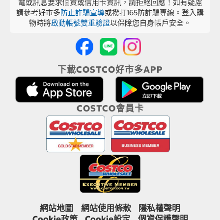
電或訊息要求個資或信用卡資訊，請拒絕回應！如有疑慮
請參考好市多
防止詐騙宣導
或撥打165防詐騙專線。登入購
物時將
啟動帳號雙重驗證
以保障您自身帳戶安全。
下載COSTCO好市多APP
COSTCO會員卡
網站地圖
網站使用條款
隱私權聲明
Cookie政策
Cookie設定
個資保護聲明