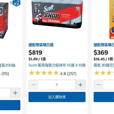
速配限區隔日達
速配限區隔
$819
$369
$1.49 / 1張
$18.45 / 1條
盒裝200抽
Scott 萬用強吸力紙抹布 55張 X 10捲
魔乾 3D緹花
★
★
★
★
★
★
★
★
★
★
★
★
★
★
★
★
 (115)
4.8 (257)
加入購物車
車