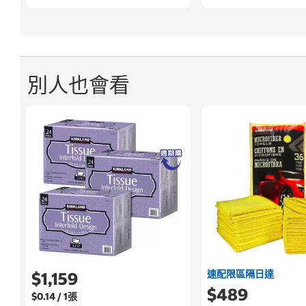
別人也會看
速配限區隔日達
$1,159
$489
$0.14 / 1張