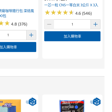
一芯一粒 CNS一等白米 3公斤 X 3入
研磨咖啡隨行包 深焙風
★
★
★
★
★
★
★
★
★
★
4.6 (546)
00包
★
★
★
★
4.8 (376)
加入購物車
加入購物車