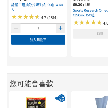
$9.20 / 1粒
舒潔 三層抽取式衛生紙 100抽 X 64
入
Sports Research Om
1250mg 150粒
★
★
★
★
★
★
★
★
★
★
4.7 (2514)
★
★
★
★
★
★
★
★
★
★
4.8
缺貨
加入購物車
您可能會喜歡