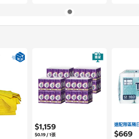
速配限區隔
$1,159
$669
$0.19 / 1張