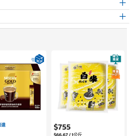
日達
$755
$66.67 / 1公斤