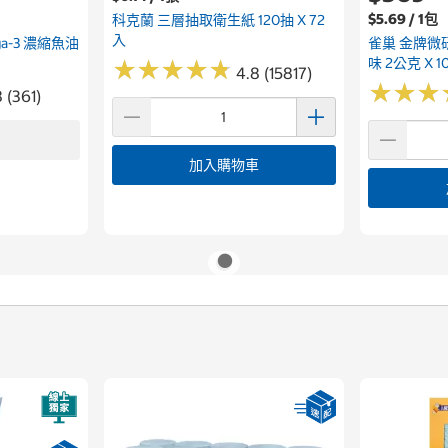
$5.69 / 1包
科克蘭 三層抽取衛生紙 120抽 X 72
入
ega-3 濃縮魚油
雀巢 金牌微
味 2公克 X 1
★
★
★
★
★
★
★
★
★
★
4.8 (15817)
★
★
★
★
★
★
 (361)
加入購物車