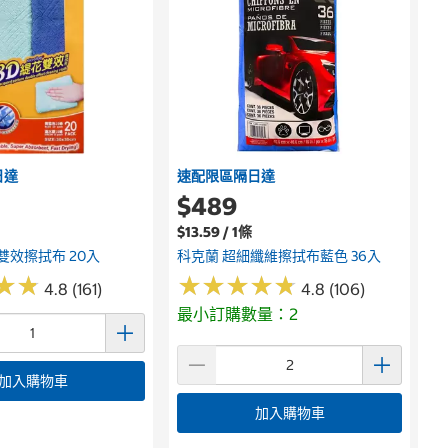
日達
速配限區隔日達
$489
$13.59 / 1條
雙效擦拭布 20入
科克蘭 超細纖維擦拭布藍色 36入
★
★
★
★
★
★
★
★
★
★
★
★
★
★
4.8 (161)
4.8 (106)
最小訂購數量：2
加入購物車
加入購物車