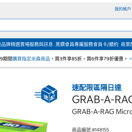
我的帳戶
達
品牌精選
賣場服務與訊息
黑鑽會員專屬服務
會員卡/續約
商業
/09期間
購買指定米森商品
，買3件享85折，買6件享79折優惠。
速配限區隔日達
GRAB-A-R
GRAB-A-RAG Microf
商品編號:#
148155