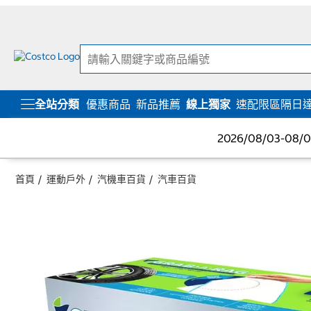
跳
跳
至
至
內
導
容
覽
選
單
全站分類
優惠商品
新品推薦
線上獨家
速配限區隔日
2026/08/03-08
首頁
運動戶外
汽機車百貨
汽車百貨