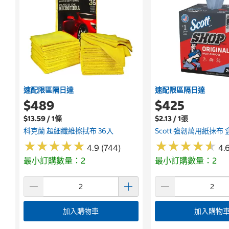
速配限區隔日達
速配限區隔日達
$489
$425
$13.59 / 1條
$2.13 / 1張
科克蘭 超細纖維擦拭布 36入
Scott 強韌萬用紙抹布 
★
★
★
★
★
★
★
★
★
★
★
★
★
★
★
★
★
★
★
★
4.9 (744)
4.6
最小訂購數量：2
最小訂購數量：2
加入購物車
加入購物