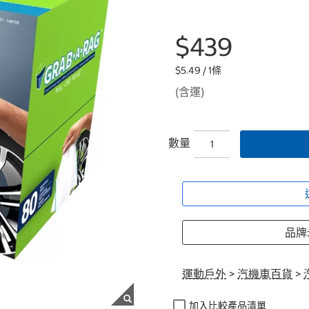
$439
$5.49 / 1條
(含運)
數量
品牌:
運動戶外
>
汽機車百貨
>
加入比較產品清單