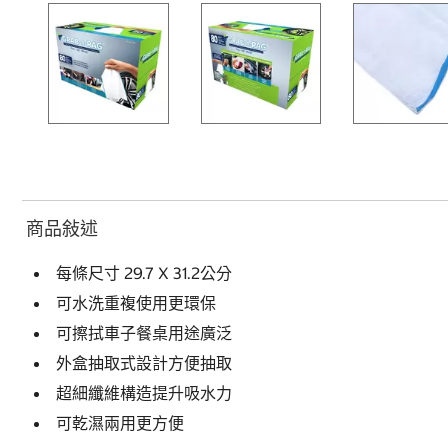
商品敍述
每條尺寸 29.7 X 31.2公分
可水洗重複使用更環保
可擦拭車子餐桌用途廣泛
外盒抽取式設計方便抽取
超細纖維構造提升吸水力
可乾濕兩用更方便