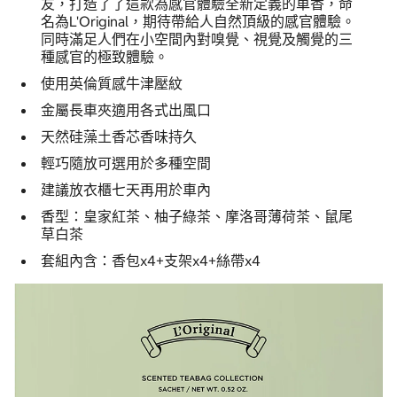
友，打造了了這款為感官體驗全新定義的車香，命
名為L'Original，期待帶給人自然頂級的感官體驗。
同時滿足人們在小空間內對嗅覺、視覺及觸覺的三
種感官的極致體驗。
使用英倫質感牛津壓紋
金屬長車夾適用各式出風口
天然硅藻土香芯香味持久
輕巧隨放可選用於多種空間
建議放衣櫃七天再用於車內
香型：皇家紅茶、柚子綠茶、摩洛哥薄荷茶、鼠尾
草白茶
套組內含：香包x4+支架x4+絲帶x4