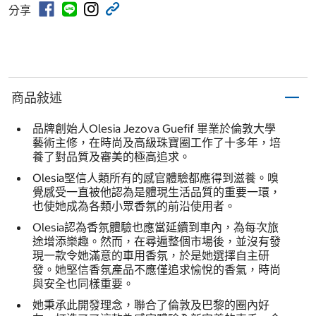
分享
商品敍述
品牌創始人Olesia Jezova Guefif 畢業於倫敦⼤學
藝術主修，在時尚及高級珠寶圈工作了十多年，培
養了對品質及審美的極高追求。
Olesia堅信人類所有的感官體驗都應得到滋養。嗅
覺感受⼀直被他認為是體現生活品質的重要⼀環，
也使她成為各類小眾香氛的前沿使用者。
Olesia認為香氛體驗也應當延續到車內，為每次旅
途增添樂趣。然而，在尋遍整個市場後，並沒有發
現⼀款令她滿意的車用香氛，於是她選擇自主研
發。她堅信香氛產品不應僅追求愉悅的香氣，時尚
與安全也同樣重要。
她秉承此開發理念，聯合了倫敦及巴黎的圈內好