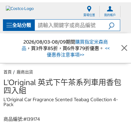
跳
跳
至
至
賣場位置
我的帳戶
內
導
容
覽
全站分類
選
單
2026/08/03-08/09期間
購買指定米森商
品
，買3件享85折，買6件享79折優惠。
<<
優惠券注意事項>>
首頁
廠商出貨
L'Original 英式下午茶系列車用香包
四入組
L'Original Car Fragrance Scented Teabag Collection 4-
Pack
商品編號:#
139174