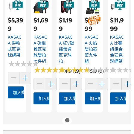
$5,39
$1,69
$1,19
$2,0
$11,9
9
9
9
99
99
KASAC
KASAC
KASAC
KASAC
KASAC
A 帶輪
A 碳纖
A 紅V碳
A 火焰
A 比賽
式匹克
維匹克
纖無邊
雙拍豪
級鋁合
球網架
球雙拍
匹克球
華九件
金匹克
七件組
拍
組
球網架
★
★
★
★
★
★
★
★
★
★
★
★
★
★
★
★
★
★
★
★
★
★
★
★
★
★
★
★
★
★
★
★
★
★
★
★
★
★
★
★
★
★
★
★
★
★
4.9 (19)
5.0 (3)
加入購物車
加入購物車
加入購物車
加入購物車
加入購物