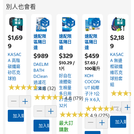
別人也會看
速配限
速配限
速配限
$1,69
$2,18
區隔日
區隔日
區隔日
9
9
達
達
達
KASAC
KASAC
$989
$329
$459
A 高階
A 無邊
$10.29 /
$7.65 /
DAELIM
碳纖磨
框碳纖
1片
100毫升
BATH
砂匹克
維匹克
好自在
KOH
D.Clean
球拍
球拍套
液體衛
COCON
過濾花
組
★
★
★
★
★
★
★
★
★
★
生棉量
UT 純椰
4.8 (32)
灑套組
★
★
★
★
★
★
多日用
子汁 1公
★
★
★
★
★
★
★
★
★
★
4.8 (179)
27公分
升 X 6入
32片
★
★
★
★
★
★
★
★
★
★
4.8 (195
★
★
★
★
★
★
★
★
★
★
4.9 (275)
加入購物車
加入購物
最大訂
加入購物車
購數