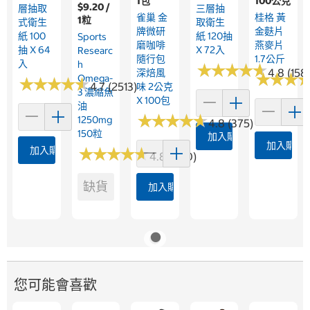
1包
100公克
$9.20 /
層抽取
三層抽
雀巢 金
桂格 黃
1粒
式衛生
取衛生
牌微研
金麩片
紙 100
紙 120抽
Sports
磨咖啡
燕麥片
抽 X 64
X 72入
Researc
隨行包
1.7公斤
入
H
★
★
★
★
★
★
★
★
★
★
4.8 (158
深焙風
★
★
★
★
★
★
Omega-
★
★
★
★
★
★
★
★
★
★
4.7 (2513)
味 2公克
3 濃縮魚
X 100包
油
★
★
★
★
★
★
★
★
★
★
1250mg
4.8 (375)
150粒
加入購物車
加入購物
加入購物車
★
★
★
★
★
★
★
★
★
★
4.8 (360)
缺貨
加入購物車
您可能會喜歡