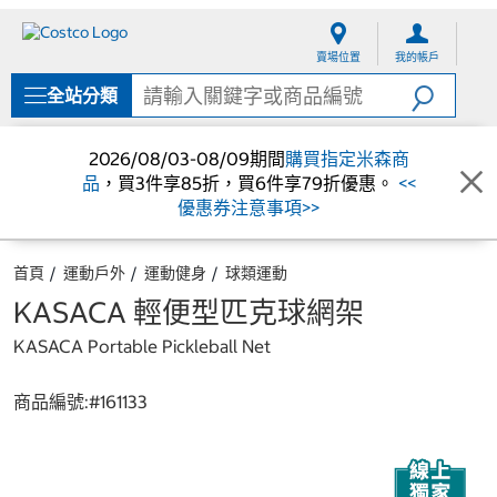
跳
跳
至
至
賣場位置
我的帳戶
內
導
容
覽
全站分類
選
單
2026/08/03-08/09期間
購買指定米森商
品
，買3件享85折，買6件享79折優惠。
<<
優惠券注意事項>>
首頁
運動戶外
運動健身
球類運動
KASACA 輕便型匹克球網架
KASACA Portable Pickleball Net
商品編號:#
161133