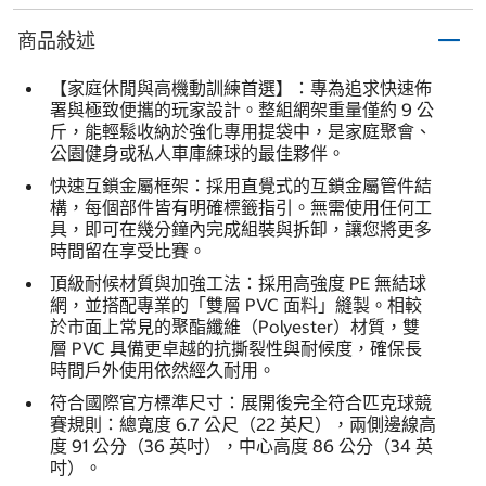
商品敍述
【家庭休閒與高機動訓練首選】：專為追求快速佈
署與極致便攜的玩家設計。整組網架重量僅約 9 公
斤，能輕鬆收納於強化專用提袋中，是家庭聚會、
公園健身或私人車庫練球的最佳夥伴。
快速互鎖金屬框架：採用直覺式的互鎖金屬管件結
構，每個部件皆有明確標籤指引。無需使用任何工
具，即可在幾分鐘內完成組裝與拆卸，讓您將更多
時間留在享受比賽。
頂級耐候材質與加強工法：採用高強度 PE 無結球
網，並搭配專業的「雙層 PVC 面料」縫製。相較
於市面上常見的聚酯纖維（Polyester）材質，雙
層 PVC 具備更卓越的抗撕裂性與耐候度，確保長
時間戶外使用依然經久耐用。
符合國際官方標準尺寸：展開後完全符合匹克球競
賽規則：總寬度 6.7 公尺（22 英尺），兩側邊線高
度 91 公分（36 英吋），中心高度 86 公分（34 英
吋）。