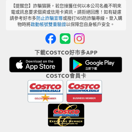
【提醒您】詐騙猖獗，若您接獲任何以本公司名義不明來
電或訊息要求個資或信用卡資訊，請拒絕回應！如有疑慮
請參考好市多
防止詐騙宣導
或撥打165防詐騙專線。登入購
物時將
啟動帳號雙重驗證
以保障您自身帳戶安全。
下載COSTCO好市多APP
COSTCO會員卡