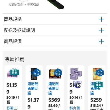
商品規格
配送及退貨說明
商品評價
專屬推薦
速配限
速配限
速配限
$1,15
$1,15
區隔日
區隔日
區隔日
9
9
達
達
達
$0.19 / 1
$0.14 / 1
$1,37
$569
$259
張
張
$5.69 /
$15.24 /
9
舒潔 三
科克蘭