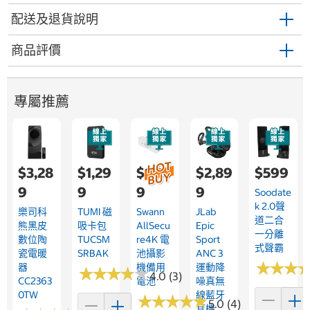
配送及退貨說明
商品評價
專屬推薦
$3,28
$1,29
$1,08
$2,89
$599
9
9
9
9
Soodate
K 2.0聲
樂司科
TUMI 磁
Swann
JLab
道二合
熊黑皮
吸卡包
AllSecu
Epic
一分離
數位陶
TUCSM
Re4K 電
Sport
式聲霸
瓷電暖
SRBAK
池攝影
ANC 3
★
★
★
★
★
★
器
機備用
運動降
★
★
★
★
★
★
★
★
★
★
4.0 (3)
CC2363
電池
噪真無
0TW
線藍牙
★
★
★
★
★
★
★
★
★
★
5.0 (4)
耳機