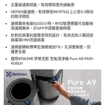
五重過濾高效能，有效移除室內過敏原
HEPA13級濾網，有效移除99.97%以上小至0.3微米
的懸浮微粒
濾網壽命長達9,000小時，RFID智慧標籤可自動偵
測濾網壽命，於APP中提醒更換時間
針對抗病毒抗菌需求特別設計，有效去除人類冠狀
病毒與H1N1流感病毒
濾網面積較標準型濾網增加7%，孔洞更緻密，防
護更全面
適用#136398 伊萊克斯 空氣清淨機 Pure A9 PA91-
406GY