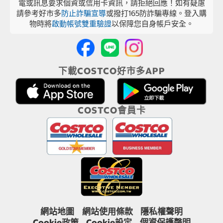
電或訊息要求個資或信用卡資訊，請拒絕回應！如有疑慮
請參考好市多
防止詐騙宣導
或撥打165防詐騙專線。登入購
物時將
啟動帳號雙重驗證
以保障您自身帳戶安全。
下載COSTCO好市多APP
COSTCO會員卡
網站地圖
網站使用條款
隱私權聲明
Cookie政策
Cookie設定
個資保護聲明