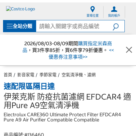
跳
跳
至
至
賣場位置
我的帳戶
內
導
容
覽
全站分類
選
單
2026/08/03-08/09期間
購買指定米森商
品
，買3件享85折，買6件享79折優惠。
<<
優惠券注意事項>>
首頁
影音家電
季節家電
空氣清淨機、濾網
速配限區隔日達
伊萊克斯 防疫抗菌濾網 EFDCAR4 適
用Pure A9空氣清淨機
Electrolux CARE360 Ultimate Protect Filter EFDCAR4
Pure A9 Air Purifier Compatible Compatible
商品編號:#
136460