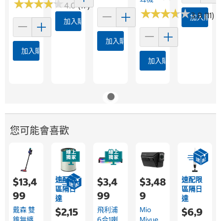
★
★
★
★
★
★
★
★
★
★
4.0 (17)
★
★
★
★
★
★
★
★
★
★
3.8 (11)
加入購物
加入購物車
加入購物車
加入購物車
加入購物車
您可能會喜歡
速配限
速配限
$13,4
$3,4
$3,48
區隔日
區隔日
99
99
9
達
達
戴森 雙
飛利浦
Mio
$2,15
$6,9
錐無纏
6合1喇
Mivue