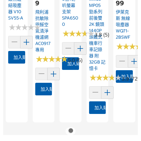
9
99
結吸塵
叭螢幕
MP05
器 V10
支架
勁系列
飛利浦
伊萊克
SV55-A
SPA650
前後雙
抗敏除
斯 無線
0
2K 鏡頭
甲醛空
吸塵器
★
★
★
★
★
★
★
★
★
★
1440P
氣清淨
WQ71-
★
★
★
★
★
★
★
★
★
★
3.8 (5)
頭戴式
機濾網
2BSWF
機車行
AC0917
★
★
★
★
★
★
車記錄
專用
器 附
加入購物車
★
★
★
★
★
★
★
★
★
★
5.0 (5)
32GB 記
加入購物車
憶卡
★
★
★
★
★
★
★
★
★
★
加入購物
3.9 (72)
加入購物車
加入購物車