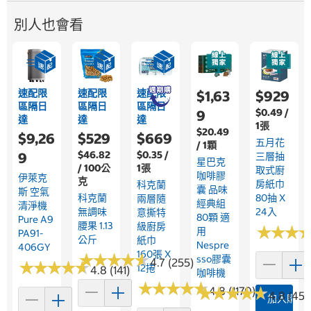
別人也會看
速配限
速配限
速配限
$1,63
$929
區隔日
區隔日
區隔日
$0.49 /
9
達
達
達
1張
$20.49
$9,26
$529
$669
五月花
/ 1顆
$46.82
$0.35 /
9
三層抽
星巴克
/ 100公
1張
取式廚
咖啡膠
伊萊克
克
房紙巾
科克蘭
囊 品味
斯 空氣
科克蘭
80抽 X
兩層隨
經典組
清淨機
無調味
24入
意撕特
80顆 適
Pure A9
腰果 1.13
級廚房
★
★
★
★
★
★
用
PA91-
公斤
紙巾
Nespre
406GY
160張 X
★
★
★
★
★
★
★
★
★
★
Sso膠囊
4.7 (255)
★
★
★
★
★
★
★
★
★
★
12捲
4.8 (141)
咖啡機
★
★
★
★
★
★
★
★
★
★
★
★
★
★
★
★
★
★
★
★
4.8 (1170)
4.8 (45)
加入購物