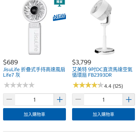
$689
$3,799
JisuLife 折疊式手持高速風扇
艾美特 9吋DC直流馬達空氣
Life7 灰
循環扇 FB2393DR
★
★
★
★
★
★
★
★
★
★
★
★
★
★
★
★
★
★
★
★
4.4 (125)
加入購物車
加入購物車