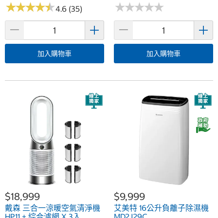
★
★
★
★
★
★
★
★
★
★
★
★
★
★
★
★
★
★
★
★
4.6 (35)
加入購物車
加入購物車
$18,999
$9,999
戴森 三合一涼暖空氣清淨機
艾美特 16公升負離子除濕機
HP11 + 綜合濾網 X 3入
MD2J29C