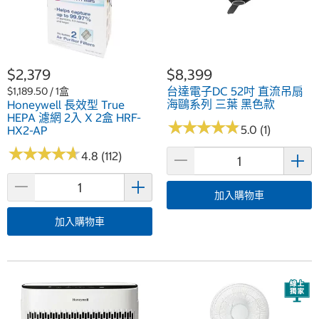
$2,379
$8,399
台達電子DC 52吋 直流吊扇
$1,189.50 / 1盒
海鷗系列 三葉 黑色款
Honeywell 長效型 True
HEPA 濾網 2入 X 2盒 HRF-
★
★
★
★
★
★
★
★
★
★
5.0 (1)
HX2-AP
★
★
★
★
★
★
★
★
★
★
4.8 (112)
加入購物車
加入購物車