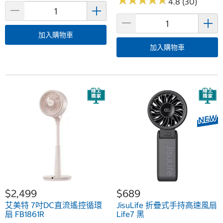
★
★
★
★
★
★
★
★
★
★
4.8 (30)
加入購物車
加入購物車
$2,499
$689
艾美特 7吋DC直流遙控循環
JisuLife 折疊式手持高速風扇
扇 FB1861R
Life7 黑