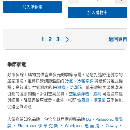
加入購物車
加入購物車
下
1
2
3
返回頁首
一
頁
季節家電
好市多線上購物提供豐富多元的季節家電，助您打造舒適健康的
居家環境。推薦迅速調節溫度的
冷氣、冷暖空調
與變頻分離式機
種；高效減少空氣濕度的
除濕機、防潮箱
，能有效避免環境潮濕
引起的健康問題。針對空氣品質，
空氣清淨機、濾網
可過濾灰塵
與細菌，降低過敏原威脅。此外，搭配
電風扇、循環扇
四季皆能
促進空氣流通。
人氣推薦知名品牌：包含全球居家領導品牌
LG
、
Panasonic 國際
牌
、
Electrolux 伊萊克斯
、
Whirlpool 惠而浦
、
Coway
、