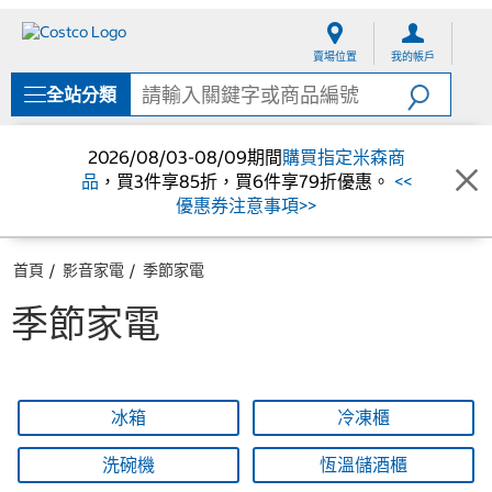
跳
跳
至
至
賣場位置
我的帳戶
內
導
容
覽
全站分類
選
單
2026/08/03-08/09期間
購買指定米森商
品
，買3件享85折，買6件享79折優惠。
<<
優惠券注意事項>>
首頁
影音家電
季節家電
季節家電
冰箱
冷凍櫃
洗碗機
恆溫儲酒櫃