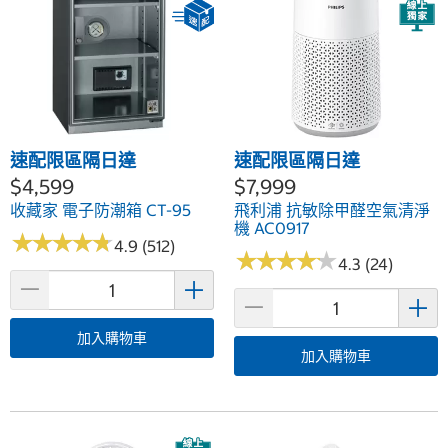
速配限區隔日達
速配限區隔日達
$4,599
$7,999
收藏家 電子防潮箱 CT-95
飛利浦 抗敏除甲醛空氣清淨
機 AC0917
★
★
★
★
★
★
★
★
★
★
4.9 (512)
★
★
★
★
★
★
★
★
★
★
4.3 (24)
加入購物車
加入購物車