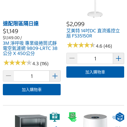
速配限區隔日達
$2,099
$1,149
艾美特 14吋DC 直流遙控立
扇 FS35150R
$1,149.00 /
3M 淨呼吸 專業級捲筒式靜
★
★
★
★
★
★
★
★
★
★
4.6 (46)
電空氣濾網 9809-LRTC 38
公分 X 450公分
★
★
★
★
★
★
★
★
★
★
4.3 (116)
加入購物車
加入購物車