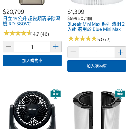
$20,799
$1,399
日立 19公升 超變頻清淨除濕
$699.50 / 1個
機 RD-380VC
Blueair Mini Max 系列 濾網 2
入組 適用於 Blue Mini Max
★
★
★
★
★
★
★
★
★
★
4.7 (46)
★
★
★
★
★
★
★
★
★
★
5.0 (2)
加入購物車
加入購物車