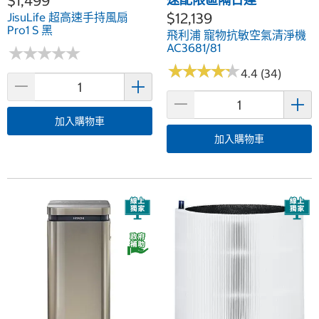
$1,499
$12,139
JisuLife 超高速手持風扇
Pro1 S 黑
飛利浦 寵物抗敏空氣清淨機
AC3681/81
★
★
★
★
★
★
★
★
★
★
★
★
★
★
★
★
★
★
★
★
4.4 (34)
加入購物車
加入購物車