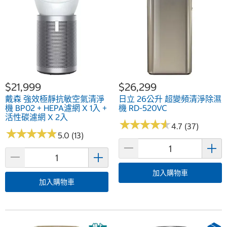
$21,999
$26,299
戴森 強效極靜抗敏空氣清淨
日立 26公升 超變頻清淨除濕
機 BP02 + HEPA濾網 X 1入 +
機 RD-520VC
活性碳濾網 X 2入
★
★
★
★
★
★
★
★
★
★
4.7 (37)
★
★
★
★
★
★
★
★
★
★
5.0 (13)
加入購物車
加入購物車