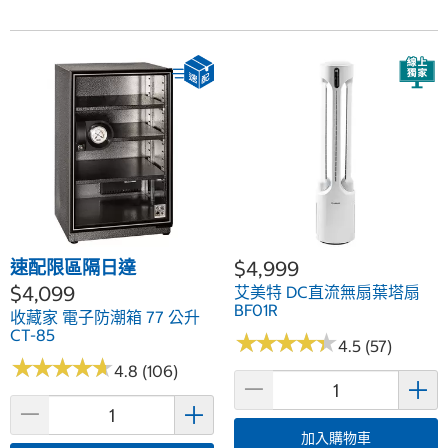
速配限區隔日達
$4,999
$4,099
艾美特 DC直流無扇葉塔扇
BF01R
收藏家 電子防潮箱 77 公升
CT-85
★
★
★
★
★
★
★
★
★
★
4.5 (57)
★
★
★
★
★
★
★
★
★
★
4.8 (106)
加入購物車