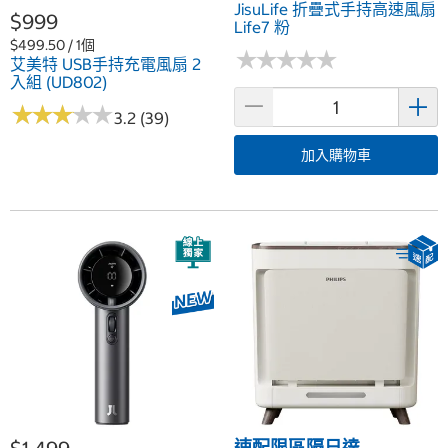
JisuLife 折疊式手持高速風扇
$999
Life7 粉
$499.50 / 1個
★
★
★
★
★
★
★
★
★
★
艾美特 USB手持充電風扇 2
入組 (UD802)
★
★
★
★
★
★
★
★
★
★
3.2 (39)
加入購物車
速配限區隔日達