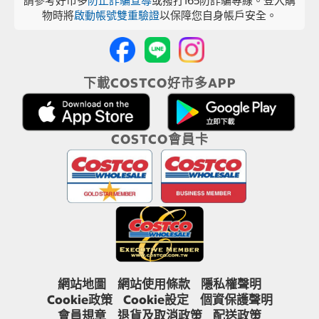
請參考好市多
防止詐騙宣導
或撥打165防詐騙專線。登入購
物時將
啟動帳號雙重驗證
以保障您自身帳戶安全。
下載COSTCO好市多APP
COSTCO會員卡
網站地圖
網站使用條款
隱私權聲明
Cookie政策
Cookie設定
個資保護聲明
會員規章
退貨及取消政策
配送政策