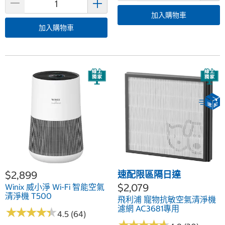
加入購物車
加入購物車
$2,899
速配限區隔日達
$2,079
Winix 威小淨 Wi-Fi 智能空氣
清淨機 T500
飛利浦 寵物抗敏空氣清淨機
濾網 AC3681專用
★
★
★
★
★
★
★
★
★
★
4.5 (64)