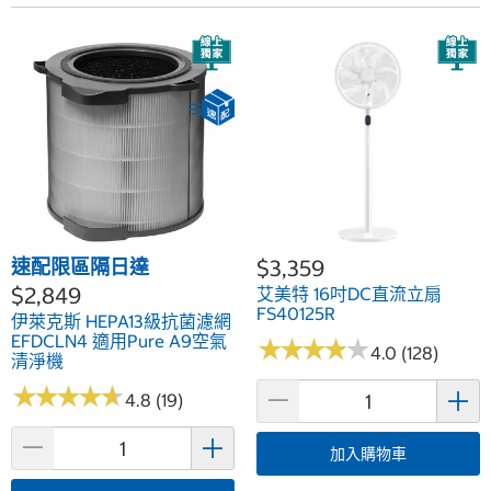
速配限區隔日達
$3,359
$2,849
艾美特 16吋DC直流立扇
FS40125R
伊萊克斯 HEPA13級抗菌濾網
EFDCLN4 適用Pure A9空氣
★
★
★
★
★
★
★
★
★
★
4.0 (128)
清淨機
★
★
★
★
★
★
★
★
★
★
4.8 (19)
加入購物車