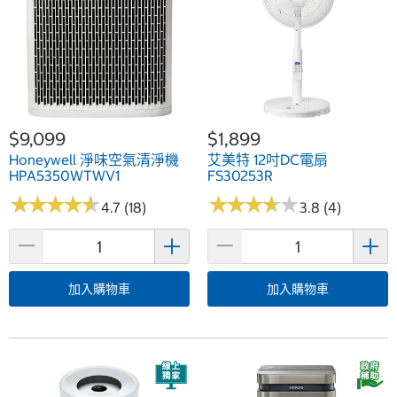
$9,099
$1,899
Honeywell 淨味空氣清淨機
艾美特 12吋DC電扇
HPA5350WTWV1
FS30253R
★
★
★
★
★
★
★
★
★
★
★
★
★
★
★
★
★
★
★
★
4.7 (18)
3.8 (4)
加入購物車
加入購物車