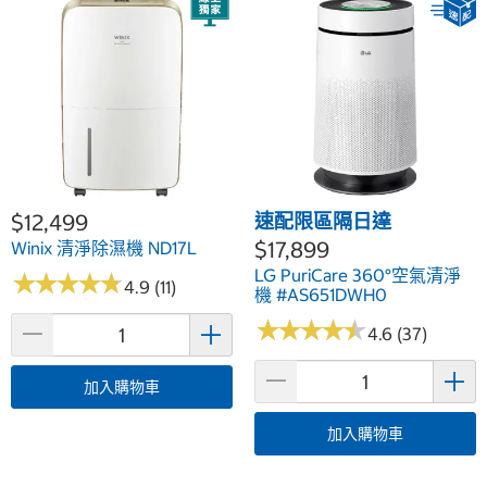
$12,499
速配限區隔日達
$17,899
Winix 清淨除濕機 ND17L
LG PuriCare 360°空氣清淨
★
★
★
★
★
★
★
★
★
★
4.9 (11)
機 #AS651DWH0
★
★
★
★
★
★
★
★
★
★
4.6 (37)
加入購物車
加入購物車