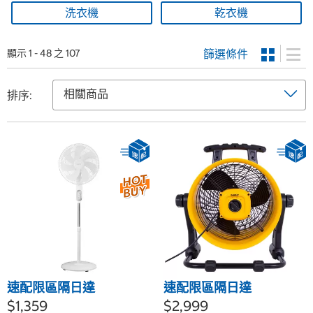
洗衣機
乾衣機
篩選條件
顯示 1 - 48 之 107
排序:
速配限區隔日達
速配限區隔日達
$1,359
$2,999