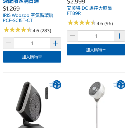
速配限區隔日達
$2,999
$1,269
艾美特 DC 遙控大廈扇
FT89R
IRIS Woozoo 空氣循環扇
PCF-SC15T-CT
★
★
★
★
★
★
★
★
★
★
4.6 (96)
★
★
★
★
★
★
★
★
★
★
4.6 (283)
加入購物車
加入購物車