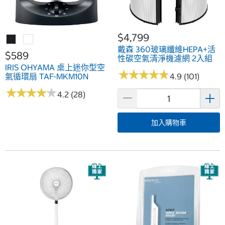
$4,799
戴森 360玻璃纖維HEPA+活
$589
性碳空氣清淨機濾網 2入組
IRIS OHYAMA 桌上迷你型空
★
★
★
★
★
★
★
★
★
★
氣循環扇 TAF-MKM10N
4.9 (101)
★
★
★
★
★
★
★
★
★
★
4.2 (28)
加入購物車