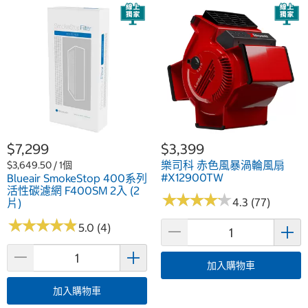
$7,299
$3,399
樂司科 赤色風暴渦輪風扇
$3,649.50 / 1個
#X12900TW
Blueair SmokeStop 400系列
活性碳濾網 F400SM 2入 (2
★
★
★
★
★
★
★
★
★
★
4.3 (77)
片)
★
★
★
★
★
★
★
★
★
★
5.0 (4)
加入購物車
加入購物車