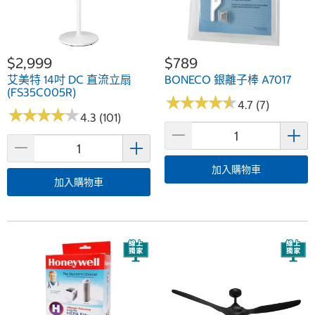
$2,999
$789
艾美特 14吋 DC 直流立扇
BONECO 銀離子棒 A7017
(FS35C005R)
★
★
★
★
★
★
★
★
★
★
4.7 (7)
★
★
★
★
★
★
★
★
★
★
4.3 (101)
加入購物車
加入購物車