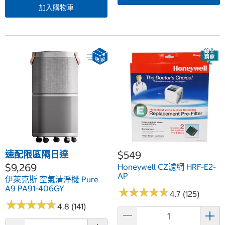
加入購物車
速配限區隔日達
$549
$9,269
Honeywell CZ濾網 HRF-E2-
AP
伊萊克斯 空氣清淨機 Pure
A9 PA91-406GY
★
★
★
★
★
★
★
★
★
★
4.7 (125)
★
★
★
★
★
★
★
★
★
★
4.8 (141)