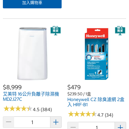
加入購物車
$8,999
$479
艾美特 16公升負離子除濕機
$239.50 / 1盒
MD2J27C
Honeywell CZ 除臭濾網 2盒
入 HRF-B1
★
★
★
★
★
★
★
★
★
★
4.5 (384)
★
★
★
★
★
★
★
★
★
★
4.7 (34)