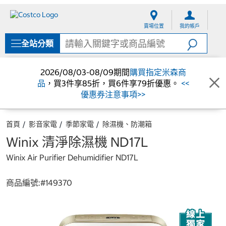
跳
跳
至
至
賣場位置
我的帳戶
內
導
容
覽
全站分類
選
單
2026/08/03-08/09期間
購買指定米森商
品
，買3件享85折，買6件享79折優惠。
<<
優惠券注意事項>>
首頁
影音家電
季節家電
除濕機、防潮箱
Winix 清淨除濕機 ND17L
Winix Air Purifier Dehumidifier ND17L
商品編號:#
149370