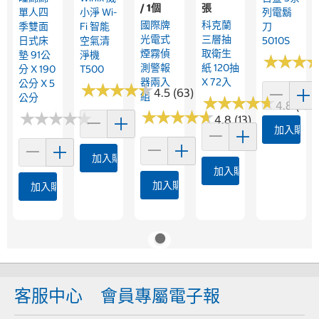
/ 1個
張
單人四
小淨 Wi-
列電鬍
國際牌
科克蘭
季雙面
Fi 智能
刀
光電式
三層抽
日式床
空氣清
5010S
煙霧偵
取衛生
墊 91公
淨機
★
★
★
★
★
★
測警報
紙 120抽
分 X 190
T500
器兩入
X 72入
公分 X 5
★
★
★
★
★
★
★
★
★
★
4.5 (63)
組
公分
★
★
★
★
★
★
★
★
★
★
4.8 (158
★
★
★
★
★
★
★
★
★
★
★
★
★
★
★
★
★
★
★
★
4.8 (13)
加入購物
加入購物車
加入購物車
加入購物車
加入購物車
客服中心
會員專屬電子報