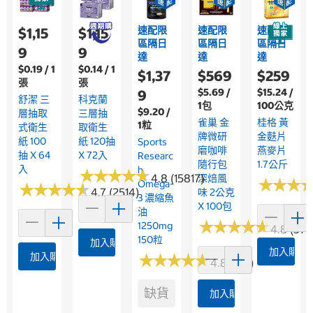
速配限
速配限
速配限
$1,15
$1,15
區隔日
區隔日
區隔日
9
9
達
達
達
$0.19 / 1
$0.14 / 1
$1,37
$569
$259
張
張
$5.69 /
$15.24 /
9
舒潔 三
科克蘭
1包
100公克
$9.20 /
層抽取
三層抽
雀巢 金
桂格 黃
1粒
式衛生
取衛生
牌微研
金麩片
紙 100
紙 120抽
Sports
磨咖啡
燕麥片
抽 X 64
X 72入
Researc
隨行包
1.7公斤
入
H
★
★
★
★
★
★
★
★
★
★
4.8 (15817)
深焙風
★
★
★
★
★
★
Omega-
★
★
★
★
★
★
★
★
★
★
4.7 (2514)
味 2公克
3 濃縮魚
X 100包
油
★
★
★
★
★
★
★
★
★
★
1250mg
4.8 (376
150粒
加入購物車
加入購物
加入購物車
★
★
★
★
★
★
★
★
★
★
4.8 (361)
缺貨
加入購物車