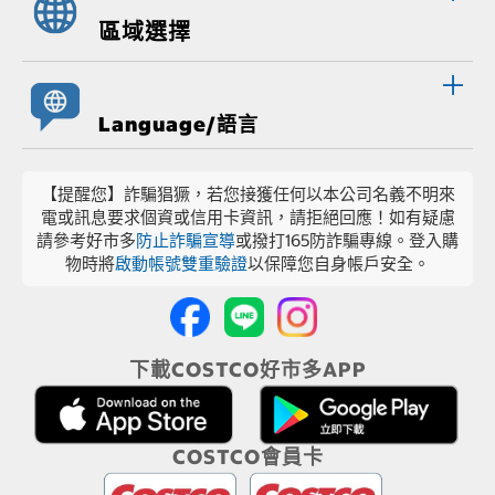
區域選擇
Language/語言
【提醒您】詐騙猖獗，若您接獲任何以本公司名義不明來
電或訊息要求個資或信用卡資訊，請拒絕回應！如有疑慮
請參考好市多
防止詐騙宣導
或撥打165防詐騙專線。登入購
物時將
啟動帳號雙重驗證
以保障您自身帳戶安全。
下載COSTCO好市多APP
COSTCO會員卡