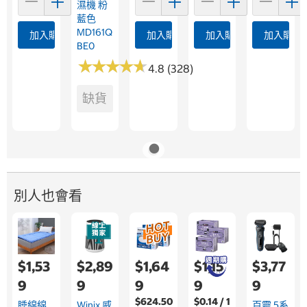
濕機 粉
藍色
MD161Q
加入購物車
加入購物車
加入購物車
加入購物
BE0
★
★
★
★
★
★
★
★
★
★
4.8 (328)
缺貨
別人也會看
$1,53
$2,89
$1,64
$1,15
$3,77
9
9
9
9
9
$624.50
$0.14 / 1
睡綿綿
Winix 威
百靈 5系