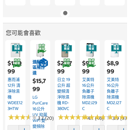
您可能會喜歡
速配限
$12,9
$20,7
$9,9
$8,9
區隔日
99
99
99
99
達
惠而浦
日立 19
艾美特
艾美特
$15,7
12升 清
公升 超
16公升
16公升
99
淨除濕
變頻清
負離子
負離子
機
淨除濕
除濕機
除濕機
LG
WDEE12
機 RD-
MD2J29
MD2J27
PuriCare
3HTW
380VC
C
C
16公升
UV 抑菌
★
★
★
★
★
★
★
★
★
★
★
★
★
★
★
★
★
★
★
★
★
★
★
★
★
★
★
★
★
★
★
★
★
★
★
★
3.7 (20)
4.7 (46)
3.9 (93)
WiFi 雙
變頻除