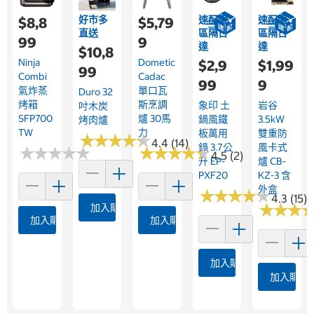
好市多
速配限
速配限
$8,8
$5,79
直送
區隔日
區隔日
99
9
達
達
$10,8
Ninja
Dometic
$2,9
$1,99
99
Combi
Cadac
99
9
氣炸蒸
單口瓦
Duro 32
烤箱
斯烹調
象印 土
岩谷
吋木炭
SFP700
爐 30馬
鍋風鐵
3.5kW
烤肉爐
TW
力
板萬用
雙重防
★
★
★
★
★
★
★
★
★
★
4.4 (14)
鍋 3.7公
風卡式
★
★
★
★
★
★
★
★
★
★
★
★
★
★
★
★
★
★
★
★
4.5 (2)
升 EP-
爐 CB-
PXF20
KZ-3 含
外盒
★
★
★
★
★
★
★
★
★
★
4.3 (15)
★
★
★
★
★
★
加入購物車
加入購物車
加入購物車
加入購物車
加入購物