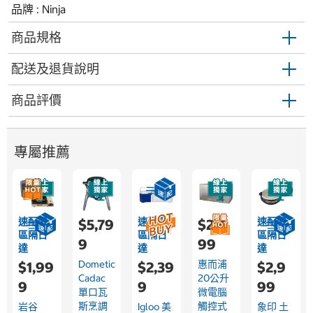
品牌 : Ninja
商品規格
配送及退貨說明
商品評價
專屬推薦
速配限
速配限
速配限
$5,79
$2,4
區隔日
區隔日
區隔日
9
99
達
達
達
Dometic
惠而浦
$1,99
$2,39
$2,9
Cadac
20公升
9
9
99
單口瓦
微電腦
斯烹調
觸控式
岩谷
Igloo 美
象印 土