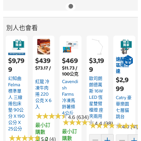
別人也會看
速配限
$9,79
$439
$469
$3,19
區隔日
$73.17 /
$11.73 /
9
9
達
100公克
幻知曲
歐司朗
$2,9
紅龍 冷
Cavendi
Felma
朗德萬
99
凍牛肉
Sh
標準單
斯 16W
捲 220
Farms
人 三線
LED 恆
Catry 豪
公克 X 6
冷凍馬
捲包床
星雙臂
華樂園
入
鈴薯條
墊 90公
檯燈 座
七層貓
4公斤
★
★
★
★
★
★
★
★
★
★
分 X 190
夾兩用
跳台
4.6 (634)
★
★
★
★
★
★
★
★
★
★
公分 X
4.4 (98)
★
★
★
★
★
★
★
★
★
★
★
★
★
★
★
★
最小訂
4.0 (41)
25公分
最小訂
購數
★
★
★
★
★
★
★
★
★
★
購數
量：2
5.0 (4)