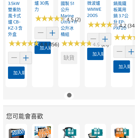
爐 30馬
微波爐
3.5kW
國製 51
鍋風鐵
力
WMWE
雙重防
公升
板萬用
200S
風卡式
Marine
鍋 3.7公
★
★
★
★
★
★
★
★
★
★
4.5 (2)
爐 CB-
Ultra +11
升 EP-
★
★
★
★
★
★
★
★
★
★
4.2 (344
KZ-3 含
公升冰
PXF20
外盒
桶組
★
★
★
★
★
★
★
★
★
★
★
★
★
★
★
★
★
★
★
★
★
★
★
★
★
★
4.8 (156)
4.9 (21)
加入購物車
加入購物車
缺貨
加入購物
加入購物車
您可能會喜歡