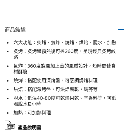
商品敍述
六大功能：炙烤、氣炸、燒烤、烘焙、脫水、加熱
炙烤：炙烤盤預熱後可達260度，呈現經典炙烤紋
路
氣炸：360度旋風加上蓋的風扇設計，短時間使食
材酥脆
燒烤：搭配使用深烤盤，可烹調焗烤料理
烘焙：搭配深烤盤，可烘焙餅乾，瑪芬等
脫水：低溫40-80度可乾燥果乾、辛香料等，可低
溫脫水12小時
加熱：可加熱料理
產品說明書