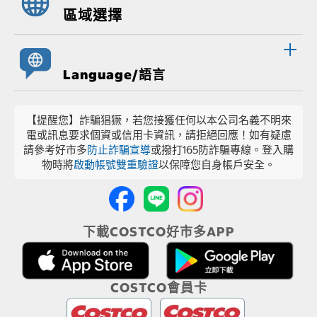
區域選擇
Language/語言
【提醒您】詐騙猖獗，若您接獲任何以本公司名義不明來
電或訊息要求個資或信用卡資訊，請拒絕回應！如有疑慮
請參考好市多
防止詐騙宣導
或撥打165防詐騙專線。登入購
物時將
啟動帳號雙重驗證
以保障您自身帳戶安全。
下載COSTCO好市多APP
COSTCO會員卡