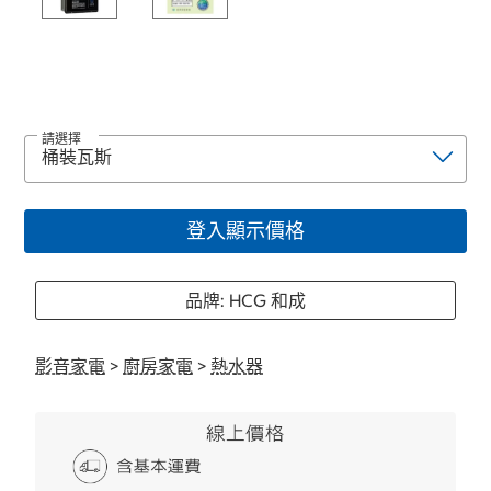
請選擇
登入顯示價格
品牌: HCG 和成
影音家電
>
廚房家電
>
熱水器