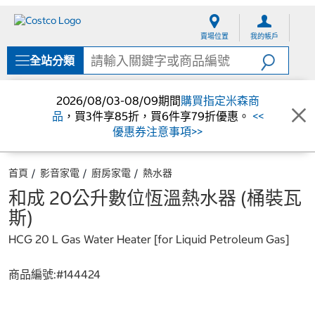
跳
跳
至
至
賣場位置
我的帳戶
內
導
容
覽
全站分類
選
單
2026/08/03-08/09期間
購買指定米森商
品
，買3件享85折，買6件享79折優惠。
<<
優惠券注意事項>>
首頁
影音家電
廚房家電
熱水器
和成 20公升數位恆溫熱水器 (桶裝瓦
斯)
HCG 20 L Gas Water Heater [for Liquid Petroleum Gas]
商品編號:#
144424