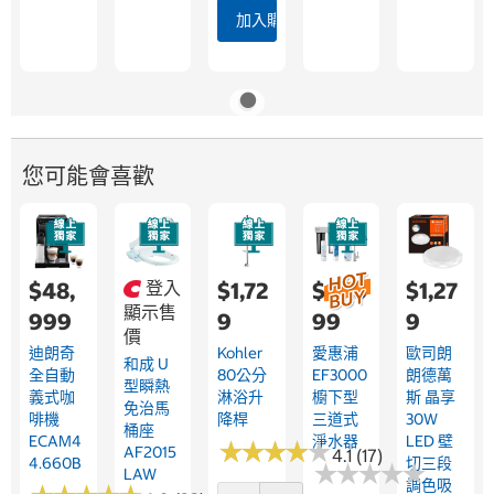
加入購物車
您可能會喜歡
$48,
登入
$1,72
$10,9
$1,27
顯示售
999
9
99
9
價
迪朗奇
Kohler
愛惠浦
歐司朗
和成 U
全自動
80公分
EF3000
朗德萬
型瞬熱
義式咖
淋浴升
櫥下型
斯 晶享
免治馬
啡機
降桿
三道式
30W
桶座
ECAM4
淨水器
LED 壁
★
★
★
★
★
★
★
★
★
★
AF2015
4.1 (17)
4.660B
切三段
★
★
★
★
★
★
★
★
★
★
LAW
調色吸