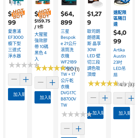
速配限
$10,9
$799
$64,
$1,27
區隔日
$159.75
99
899
9
達
/ 1件
愛惠浦
三星
歐司朗
$4,0
大猩猩
EF3000
Bespok
朗德萬
99
強效膠
櫥下型
E 21公斤
斯 晶享
帶 10碼
三道式
滾筒洗
30W
Artika
黑色 4
淨水器
衣機
LED 壁
Austin
入
WF21B9
切三段
23吋
★
★
★
★
★
★
★
★
★
★
★
★
★
★
★
★
★
★
★
★
600KV/
調色吸
LED吊
5.0 (1)
TW + 17
頂燈
扇
公斤乾
★
★
★
★
★
★
★
★
★
★
★
★
★
★
★
★
4.9 (8)
衣機
DVG17C
加入購物車
加入購物車
B8700V
TW
★
★
★
★
★
★
★
★
★
★
加入購物車
加入購物