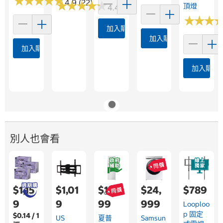
★
★
★
★
★
★
★
★
★
★
4.9 (22)
★
★
★
★
★
★
★
★
★
★
頂燈
4.4 (19)
★
★
★
★
★
★
加入購物車
加入購物車
加入購物車
加入購物
別人也會看
$1,15
$1,01
$13,9
$24,
$789
9
9
99
999
Looploo
P 固定
$0.14 / 1
US
夏普
Samsun