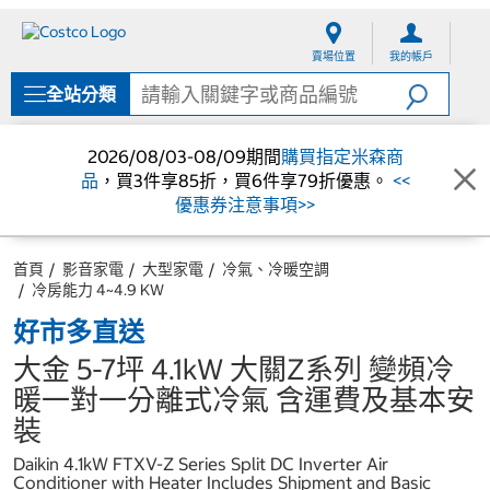
跳
跳
至
至
賣場位置
我的帳戶
內
導
容
覽
全站分類
選
單
2026/08/03-08/09期間
購買指定米森商
品
，買3件享85折，買6件享79折優惠。
<<
優惠券注意事項>>
首頁
影音家電
大型家電
冷氣、冷暖空調
冷房能力 4~4.9 KW
好市多直送
大金 5-7坪 4.1kW 大關Z系列 變頻冷
暖一對一分離式冷氣 含運費及基本安
裝
Daikin 4.1kW FTXV-Z Series Split DC Inverter Air
Conditioner with Heater Includes Shipment and Basic