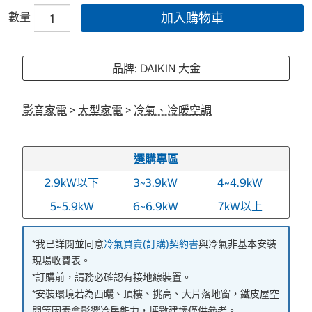
數量
加入購物車
品牌: DAIKIN 大金
影音家電
>
大型家電
>
冷氣、冷暖空調
選購專區
2.9kW以下
3~3.9kW
4~4.9kW
5~5.9kW
6~6.9kW
7kW以上
*我已詳閱並同意
冷氣買賣(訂購)契約書
與冷氣非基本安裝
現場收費表。
*訂購前，請務必確認有接地線裝置。
*安裝環境若為西曬、頂樓、挑高、大片落地窗，鐵皮屋空
間等因素會影響冷房能力，坪數建議僅供參考。