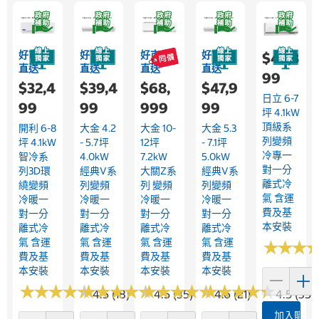
好市多
好市多
好市多
好市多
$45,3
直送
直送
直送
直送
99
$32,4
$39,4
$68,
$47,9
日立 6-7
99
99
999
99
坪 4.1kW
頂級系
開利 6-8
大金 4.2
大金 10-
大金 5.3
列變頻
坪 4.1kW
- 5.7坪
12坪
- 7.1坪
冷專一
智冷系
4.0kW
7.2kW
5.0kW
對一分
列3D環
經典V系
大關Z系
經典V系
離式冷
繞變頻
列變頻
列 變頻
列變頻
氣 含運
冷暖一
冷暖一
冷暖一
冷暖一
費及基
對一分
對一分
對一分
對一分
本安裝
離式冷
離式冷
離式冷
離式冷
氣 含運
氣 含運
氣 含運
氣 含運
★
★
★
★
★
★
費及基
費及基
費及基
費及基
本安裝
本安裝
本安裝
本安裝
★
★
★
★
★
★
★
★
★
★
★
★
★
★
★
★
★
★
★
★
★
★
★
★
★
★
★
★
★
★
★
★
★
★
★
★
★
★
★
★
4.5 (18)
4.5 (35)
4.6 (21)
4.5 (35)
加入購物