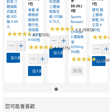
9
舒潔 三
科克蘭
1包
1包
$9.20 /
層抽取
三層抽
雀巢 金
健司 極
1粒
式衛生
取衛生
牌微研
上酵母
紙 100
紙 120抽
Sports
磨咖啡
餅乾 20
抽 X 64
X 72入
Researc
隨行包
公克 X
入
H
★
★
★
★
★
★
★
★
★
★
4.8 (15812)
深焙風
60包
Omega-
★
★
★
★
★
★
★
★
★
★
4.7 (2513)
味 2公克
★
★
★
★
★
★
3 濃縮魚
X 100包
油
★
★
★
★
★
★
★
★
★
★
1250mg
4.8 (375)
150粒
加入購物車
加入購物車
★
★
★
★
★
★
★
★
★
★
4.8 (360
加入購物
缺貨
加入購物車
您可能會喜歡