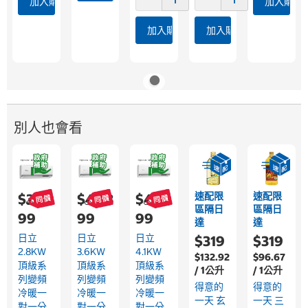
加入購物車
加入購物
加入購物車
加入購物車
別人也會看
速配限
速配限
$35,9
$43,8
$47,6
區隔日
區隔日
99
99
99
達
達
日立
日立
日立
$319
$319
2.8KW
3.6KW
4.1KW
$132.92
$96.67
頂級系
頂級系
頂級系
/ 1公升
/ 1公升
列變頻
列變頻
列變頻
得意的
得意的
冷暖一
冷暖一
冷暖一
一天 玄
一天 三
對一分
對一分
對一分