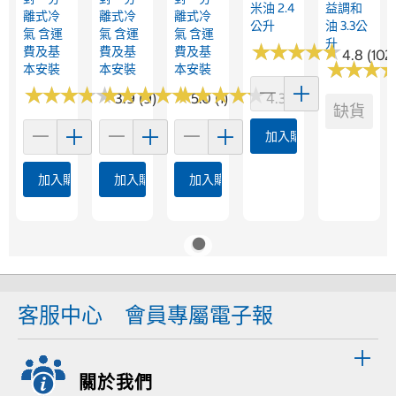
米油 2.4
益調和
離式冷
離式冷
離式冷
公升
油 3.3公
氣 含運
氣 含運
氣 含運
升
★
★
★
★
★
★
★
★
★
★
費及基
費及基
費及基
4.8 (102
★
★
★
★
★
★
本安裝
本安裝
本安裝
★
★
★
★
★
★
★
★
★
★
★
★
★
★
★
★
★
★
★
★
★
★
★
★
★
★
★
★
★
★
3.9 (9)
5.0 (1)
4.3 (4)
缺貨
加入購物車
加入購物車
加入購物車
加入購物車
客服中心
會員專屬電子報
關於我們