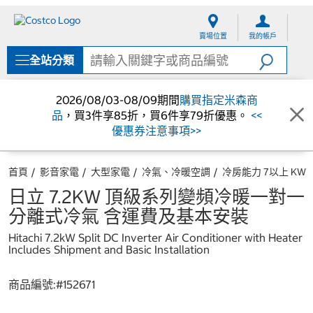
跳
跳
至
至
賣場位置
我的帳戶
內
導
容
覽
全站分類
選
單
2026/08/03-08/09期間
購買指定米森商
品
，買3件享85折，買6件享79折優惠。
<<
優惠券注意事項>>
首頁
影音家電
大型家電
冷氣、冷暖空調
冷房能力 7以上 KW
日立 7.2KW 頂級系列變頻冷暖一對一
分離式冷氣 含運費及基本安裝
Hitachi 7.2kW Split DC Inverter Air Conditioner with Heater
Includes Shipment and Basic Installation
商品編號:#
152671