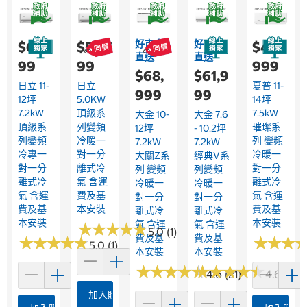
好市多
好市多
$65,1
$54,6
$48,
直送
直送
99
99
999
$68,
$61,9
日立 11-
日立
夏普 11-
999
99
12坪
5.0KW
14坪
7.2kW
頂級系
7.5kW
大金 10-
大金 7.6
頂級系
列變頻
璀璨系
12坪
- 10.2坪
列變頻
冷暖一
列 變頻
7.2kW
7.2kW
冷專一
對一分
冷暖一
大關Z系
經典V系
對一分
離式冷
對一分
列 變頻
列變頻
離式冷
氣 含運
離式冷
冷暖一
冷暖一
氣 含運
費及基
氣 含運
對一分
對一分
費及基
本安裝
費及基
離式冷
離式冷
本安裝
本安裝
氣 含運
氣 含運
★
★
★
★
★
★
★
★
★
★
5.0 (1)
費及基
費及基
★
★
★
★
★
★
★
★
★
★
★
★
★
★
★
★
5.0 (1)
本安裝
本安裝
★
★
★
★
★
★
★
★
★
★
★
★
★
★
★
★
★
★
★
★
4.6 (21)
4.6 (31)
加入購物車