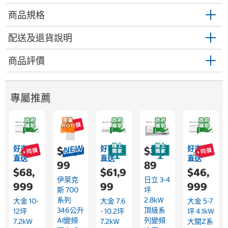
商品規格
配送及退貨說明
商品評價
專屬推薦
好市多
好市多
好市多
$22,9
$33,7
直送
直送
直送
99
89
$68,
$61,9
$46,
伊萊克
日立 3-4
999
99
999
斯 700
坪
系列
2.8kW
大金 10-
大金 7.6
大金 5-7
346公升
頂級系
12坪
- 10.2坪
坪 4.1kW
AI變頻
列變頻
7.2kW
7.2kW
大關Z系