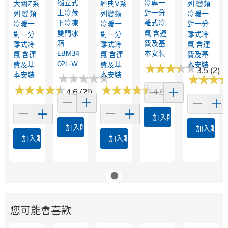
獨立式
冷專一
大關Z系
經典V系
列 變頻
上冷藏
對一分
列 變頻
列變頻
冷暖一
下冷凍
離式冷
冷暖一
冷暖一
對一分
雙門冰
氣 含運
對一分
對一分
離式冷
箱
費及基
離式冷
離式冷
氣 含運
EBM34
本安裝
氣 含運
氣 含運
費及基
02L-W
費及基
費及基
本安裝
★
★
★
★
★
★
★
★
★
★
3.5 (2)
本安裝
本安裝
★
★
★
★
★
★
★
★
★
★
★
★
★
★
★
★
★
★
★
★
★
★
★
★
★
★
★
★
★
★
★
★
★
★
★
★
4.6 (21)
4.6 (31)
加入購物車
加入購物車
加入購物
加入購物車
加入購物車
您可能會喜歡