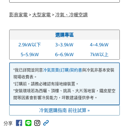
影音家電
>
大型家電
>
冷氣、冷暖空調
選購專區
2.9kW以下
3~3.9kW
4~4.9kW
5~5.9kW
6~6.9kW
7kW以上
*我已詳閱並同意
冷氣買賣(訂購)契約書
與冷氣非基本安裝
現場收費表。
*訂購前，請務必確認有接地線裝置。
*安裝環境若為西曬、頂樓、挑高、大片落地窗，鐵皮屋空
間等因素會影響冷房能力，坪數建議僅供參考。
冷氣選購指南 前往試算 »
分享