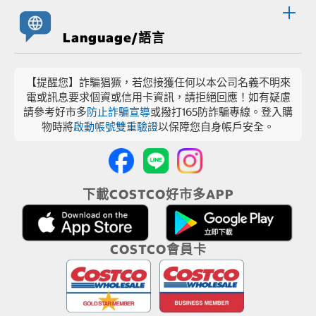
Language/語言
【提醒您】詐騙猖獗，若您接獲任何以本公司名義不明來
電或訊息要求個資或信用卡資訊，請拒絕回應！如有疑慮
請參考好市多
防止詐騙宣導
或撥打165防詐騙專線。登入購
物時將
啟動帳號雙重驗證
以保障您自身帳戶安全。
下載COSTCO好市多APP
COSTCO會員卡