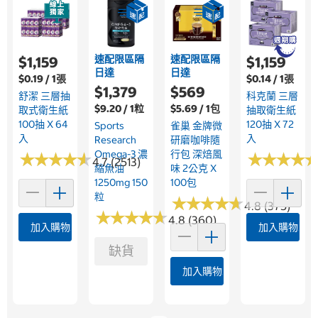
速配限區隔
速配限區隔
$1,159
$1,159
日達
日達
$0.19 / 1張
$0.14 / 1張
$1,379
$569
舒潔 三層抽
科克蘭 三層
$9.20 / 1粒
$5.69 / 1包
取式衛生紙
抽取衛生紙
100抽 X 64
120抽 X 72
Sports
雀巢 金牌微
入
入
Research
研磨咖啡隨
Omega-3 濃
行包 深焙風
★
★
★
★
★
★
★
★
★
★
★
★
★
★
★
★
★
★
4.7 (2513)
縮魚油
味 2公克 X
1250mg 150
100包
粒
★
★
★
★
★
★
★
★
★
★
4.8 (375)
★
★
★
★
★
★
★
★
★
★
4.8 (360)
加入購物車
加入購物車
缺貨
加入購物車