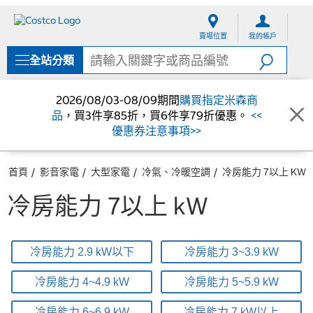
跳
跳
至
至
賣場位置
我的帳戶
內
導
容
覽
全站分類
選
單
2026/08/03-08/09期間
購買指定米森商
品
，買3件享85折，買6件享79折優惠。
<<
優惠券注意事項>>
首頁
影音家電
大型家電
冷氣、冷暖空調
冷房能力 7以上 KW
冷房能力 7以上 kW
冷房能力 2.9 kW以下
冷房能力 3~3.9 kW
冷房能力 4~4.9 kW
冷房能力 5~5.9 kW
冷房能力 6~6.9 kW
冷房能力 7 kW以上