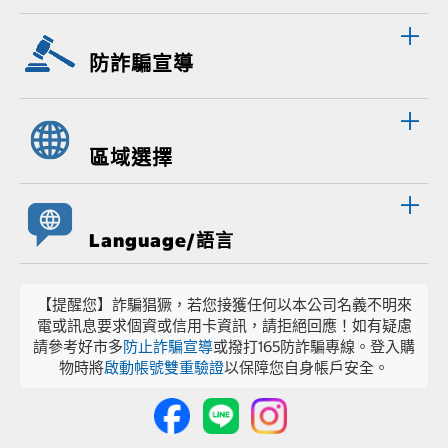
防詐騙宣導
區域選擇
Language/語言
【提醒您】詐騙猖獗，若您接獲任何以本公司名義不明來
電或訊息要求個資或信用卡資訊，請拒絕回應！如有疑慮
請參考好市多
防止詐騙宣導
或撥打165防詐騙專線。登入購
物時將
啟動帳號雙重驗證
以保障您自身帳戶安全。