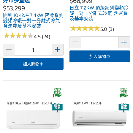
好市多直送
$66,999
$53,299
日立 7.2KW 頂級系列變頻冷
暖一對一分離式冷氣 含運費
開利 10-12坪 7.4kW 智冷系列
及基本安裝
變頻冷暖一對一分離式冷氣
含運費及基本安裝
★
★
★
★
★
★
★
★
★
★
5.0 (3)
★
★
★
★
★
★
★
★
★
★
4.5 (24)
加入購物車
加入購物車