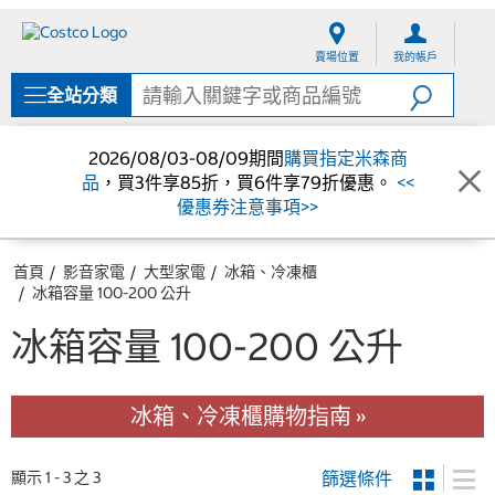
跳
跳
至
至
賣場位置
我的帳戶
內
導
容
覽
全站分類
選
單
2026/08/03-08/09期間
購買指定米森商
品
，買3件享85折，買6件享79折優惠。
<<
優惠券注意事項>>
首頁
影音家電
大型家電
冰箱、冷凍櫃
冰箱容量 100-200 公升
冰箱容量 100-200 公升
冰箱、冷凍櫃購物指南 »
篩選條件
顯示 1 - 3 之 3