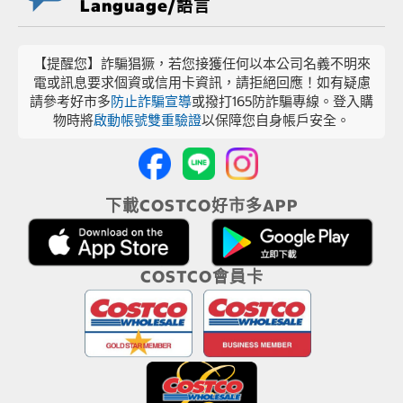
Language/語言
【提醒您】詐騙猖獗，若您接獲任何以本公司名義不明來
電或訊息要求個資或信用卡資訊，請拒絕回應！如有疑慮
請參考好市多
防止詐騙宣導
或撥打165防詐騙專線。登入購
物時將
啟動帳號雙重驗證
以保障您自身帳戶安全。
下載COSTCO好市多APP
COSTCO會員卡