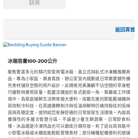
缺貨
返回頁首
冰箱容量100-200公升
販售豐富多元的精巧型家用電冰箱、直立式與臥式冷凍櫃推薦商
品，專為小家庭、單身貴族、辦公室室內規劃或日常需要額外擴
充食材儲存空間的用戶設計。此規格完美兼顧不佔空間的窄身輕
巧優勢與實用容量，能靈活擺放於各式廚房一角、客廳或工作環
境中，為家庭儲鮮生活帶來極大便利。搭載先進的節能壓縮機與
高效制冷科技，在高速運轉制冷與低溫保鮮時仍維持極佳的低噪
音與高穩定度，提供給您安靜舒適的日常居家生活環境。內部具
備彈性的多層次智慧分區，不論是少量生鮮蔬果、日常即食料
理、冰品還是冷凍肉品也可以徹底分類存放，有了這台高效能中
小型電冰箱或冰櫃就能輕鬆管理食材；部分機種配備便利的玻璃