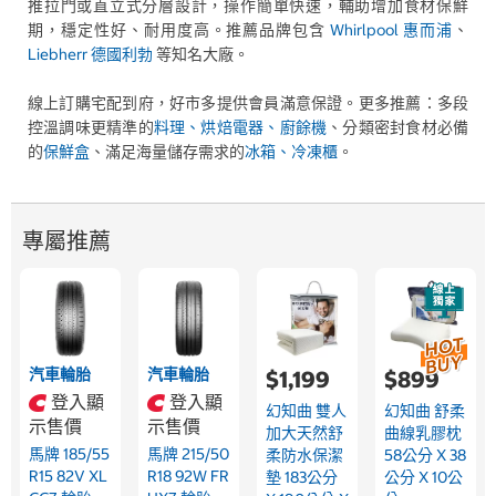
推拉門或直立式分層設計，操作簡單快速，輔助增加食材保鮮
期，穩定性好、耐用度高。推薦品牌包含
Whirlpool 惠而浦
、
Liebherr 德國利勃
等知名大廠。
線上訂購宅配到府，好市多提供會員滿意保證。更多推薦：多段
控溫調味更精準的
料理、烘焙電器、廚餘機
、分類密封食材必備
的
保鮮盒
、滿足海量儲存需求的
冰箱、冷凍櫃
。
專屬推薦
汽車輪胎
汽車輪胎
$1,199
$899
登入顯
登入顯
幻知曲 雙人
幻知曲 舒柔
示售價
示售價
加大天然舒
曲線乳膠枕
馬牌 185/55
馬牌 215/50
柔防水保潔
58公分 X 38
R15 82V XL
R18 92W FR
墊 183公分
公分 X 10公