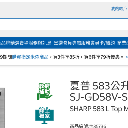
我的帳戶
達
品牌精選
賣場服務與訊息
黑鑽會員專屬服務
會員卡/續約
商業
/09期間
購買指定米森商品
，買3件享85折，買6件享79折優惠。
夏普 583
SJ-GD58V-S
SHARP 583 L Top M
商品編號:#
135736