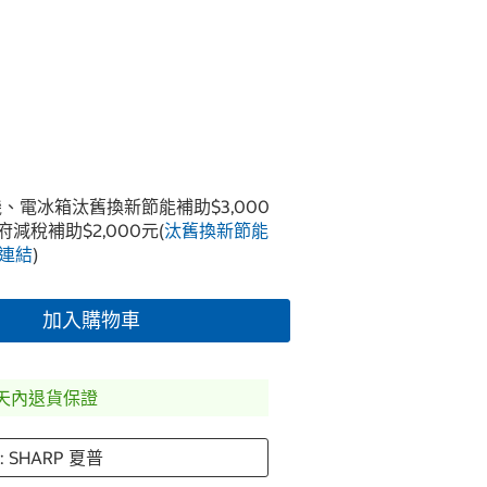
冷氣機、電冰箱汰舊換新節能補助$3,000
政府減稅補助$2,000元(
汰舊換新節能
連結
)
加入購物車
0天內退貨保證
 SHARP 夏普