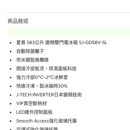
商品敍述
夏普 583公升 變頻雙門電冰箱 SJ-GD58V-SL
自動除菌離子
奈米銀脫臭觸媒
間接冷卻氣流，保濕面板科技
強力冷卻0℃~2℃冰鮮室
快速冷凍，製冰縮時30%
J-TECH INVERTER日本變頻技術
VIP真空斷熱材
LED庫外控制面板
Smooth Access強化玻璃托盤
可調式強化玻璃托盤