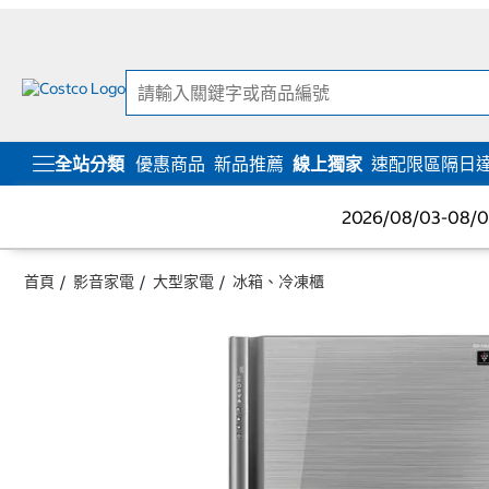
跳
跳
至
至
內
導
容
覽
選
單
全站分類
優惠商品
新品推薦
線上獨家
速配限區隔日
2026/08/03-08
首頁
影音家電
大型家電
冰箱、冷凍櫃