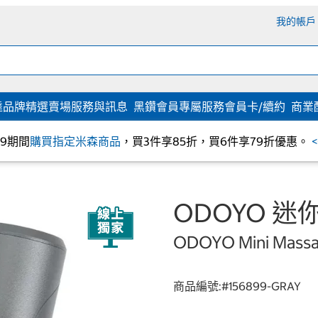
我的帳戶
達
品牌精選
賣場服務與訊息
黑鑽會員專屬服務
會員卡/續約
商業
/09期間
購買指定米森商品
，買3件享85折，買6件享79折優惠。
ODOYO 迷
ODOYO Mini Massa
商品編號:#
156899-GRAY