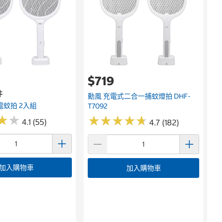
$719
件
勳風 充電式二合一捕蚊燈拍 DHF-
電蚊拍 2入組
T7092
★
★
★
★
★
★
★
★
★
★
★
★
★
★
4.1 (55)
4.7 (182)
加入購物車
加入購物車