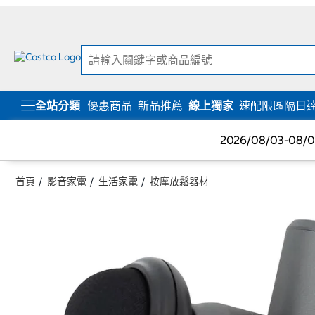
跳
跳
至
至
內
導
容
覽
選
單
全站分類
優惠商品
新品推薦
線上獨家
速配限區隔日
2026/08/03-08
首頁
影音家電
生活家電
按摩放鬆器材