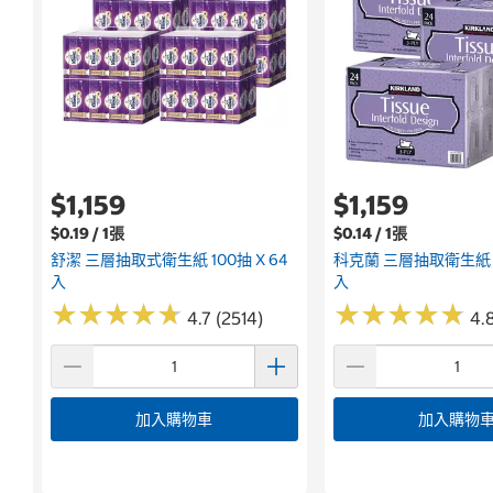
$1,159
$1,159
$0.19 / 1張
$0.14 / 1張
舒潔 三層抽取式衛生紙 100抽 X 64
科克蘭 三層抽取衛生紙 12
入
入
★
★
★
★
★
★
★
★
★
★
★
★
★
★
★
★
★
★
★
★
4.7 (2514)
4.8
加入購物車
加入購物