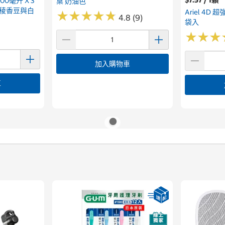
100毫升 X 3
桌 奶油色
零稜香豆與白
Ariel 4D
★
★
★
★
★
★
★
★
★
★
4.8 (9)
袋入
★
★
★
★
★
★
加入購物車
車