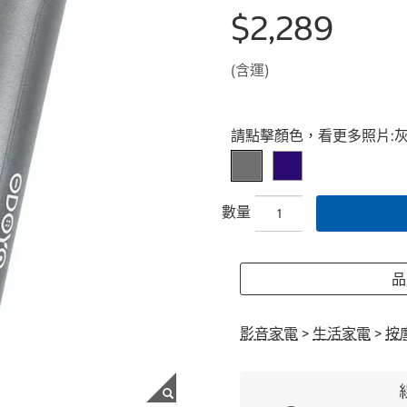
$2,289
(含運)
Select product
請點擊顏色，看更多照片:
數量
品
影音家電
>
生活家電
>
按