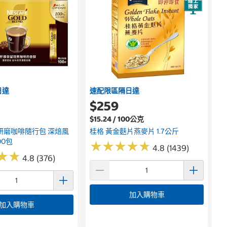
日達
速配限區隔日達
$259
$15.24 / 100公克
研磨咖啡隨行包 深焙風
桂格 黃金麩片燕麥片 1.7公斤
00包
★
★
★
★
★
★
★
★
★
★
4.8 (1439)
★
★
★
★
4.8 (376)
加入購物車
加入購物車