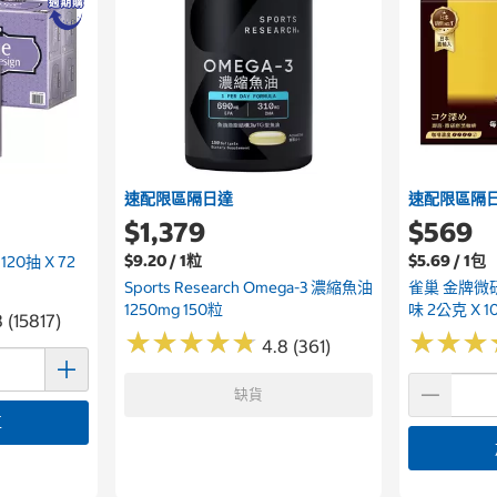
速配限區隔日達
速配限區隔
$1,379
$569
$9.20 / 1粒
$5.69 / 1包
0抽 X 72
Sports Research Omega-3 濃縮魚油
雀巢 金牌微
1250mg 150粒
味 2公克 X 1
 (15817)
★
★
★
★
★
★
★
★
★
★
★
★
★
★
★
★
4.8 (361)
缺貨
車