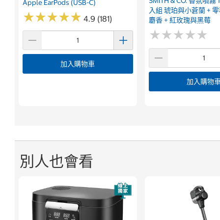
SMITH & CO. 香氛噴霧 
Apple EarPods (USB-C)
入組 琥珀與小蒼蘭 + 
★
★
★
★
★
★
★
★
★
★
4.9 (181)
麝香 + 紅玫瑰與黑莓
★
★
★
★
★
★
★
★
★
★
加入購物車
加入購物
別人也會看