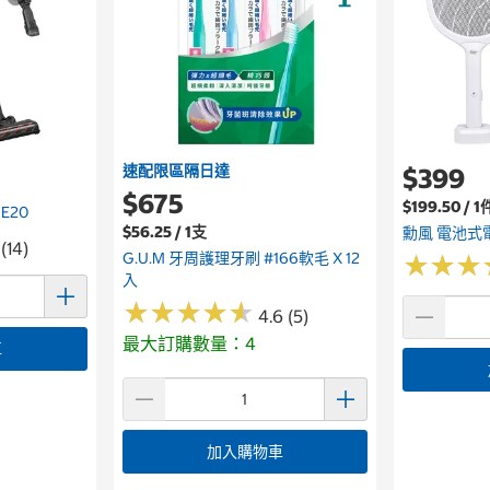
速配限區隔日達
$399
$675
$199.50 / 1
E20
$56.25 / 1支
勳風 電池式
 (14)
G.U.M 牙周護理牙刷 #166軟毛 X 12
★
★
★
★
★
★
入
★
★
★
★
★
★
★
★
★
★
4.6 (5)
最大訂購數量：4
車
加入購物車