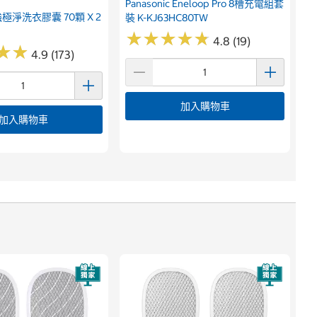
Panasonic Eneloop Pro 8槽充電組套
 超強極淨洗衣膠囊 70顆 X 2
裝 K-KJ63HC80TW
★
★
★
★
★
★
★
★
★
★
4.8 (19)
★
★
★
★
4.9 (173)
加入購物車
加入購物車