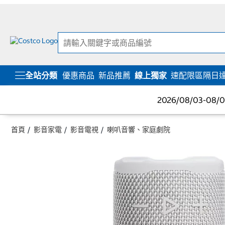
跳
跳
至
至
內
導
容
覽
選
單
全站分類
優惠商品
新品推薦
線上獨家
速配限區隔日
2026/08/03-08
首頁
影音家電
影音電視
喇叭音響、家庭劇院