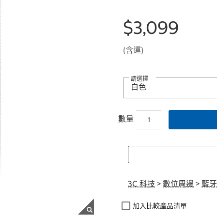
$3,099
(含運)
請選擇
數量
3C 科技
>
數位周邊
>
藍牙
加入比較產品清單