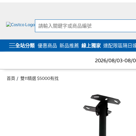
跳
跳
至
至
內
導
容
覽
選
單
全站分類
優惠商品
新品推薦
線上獨家
速配限區隔日
2026/08/03-08
首頁
雙11精選 $5000有找