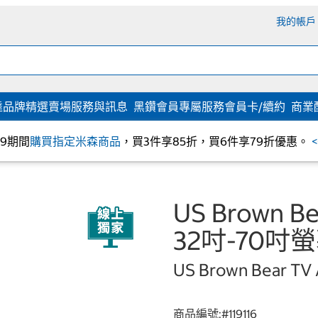
我的帳戶
達
品牌精選
賣場服務與訊息
黑鑽會員專屬服務
會員卡/續約
商業
/09期間
購買指定米森商品
，買3件享85折，買6件享79折優惠。
US Brown
32吋-70吋螢
US Brown Bear TV
商品編號:#
119116