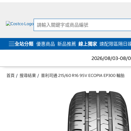
跳
跳
至
至
內
導
容
覽
選
單
全站分類
優惠商品
新品推薦
線上獨家
速配限區隔日
2026/08/03-08
首頁
搜尋結果
普利司通 215/60 R16 95V ECOPIA EP300 輪胎