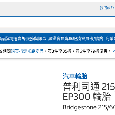
我的帳戶
達
品牌精選
賣場服務與訊息
黑鑽會員專屬服務
會員卡/續約
商業
/09期間
購買指定米森商品
，買3件享85折，買6件享79折優惠。
汽車輪胎
普利司通 215/
EP300 輪胎
Bridgestone 215/6