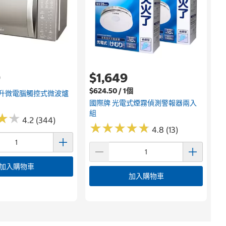
9
$1,649
$624.50 / 1個
公升微電腦觸控式微波爐
國際牌 光電式煙霧偵測警報器兩入
S
組
★
★
★
★
4.2 (344)
★
★
★
★
★
★
★
★
★
★
4.8 (13)
加入購物車
加入購物車