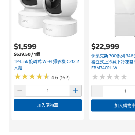
$1,599
$22,999
$639.50 / 1個
伊萊克斯 700系列 346
TP-Link 旋轉式 WI-FI 攝影機 C212 2
獨立式上冷藏下冷凍雙
入組
EBM3402L-W
★
★
★
★
★
★
★
★
★
★
★
★
★
★
★
★
★
★
★
★
4.6 (162)
加入購物車
加入購物