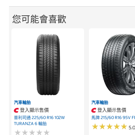
您可能會喜歡
汽車輪胎
汽車輪胎
登入顯示售價
登入顯示售價
普利司通 225/60 R16 102W
馬牌 215/60 R16 95V 
TURANZA 6 輪胎
★
★
★
★
★
★
★
★
★
★
5.0
★
★
★
★
★
★
★
★
★
★