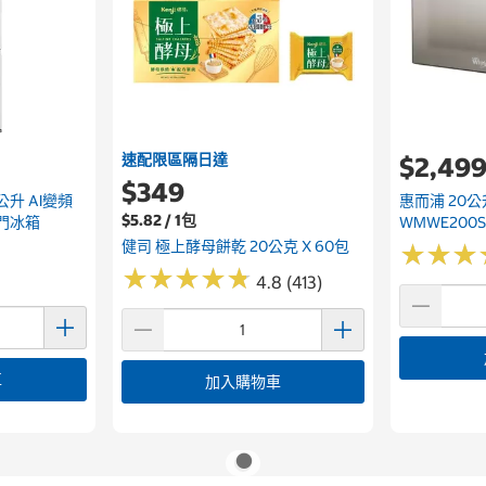
速配限區隔日達
$2,49
$349
公升 AI變頻
惠而浦 20
$5.82 / 1包
門冰箱
WMWE200
健司 極上酵母餅乾 20公克 X 60包
★
★
★
★
★
★
★
★
★
★
★
★
★
★
★
★
4.8 (413)
車
加入購物車