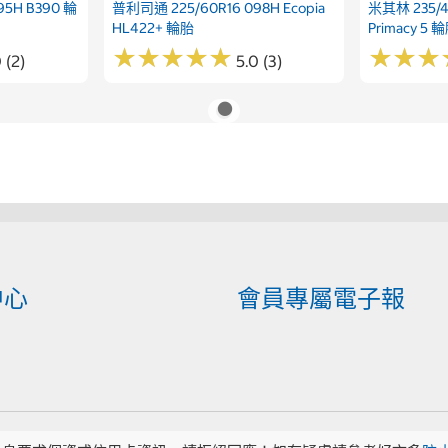
5H B390 輪
普利司通 225/60R16 098H Ecopia
米其林 235/45
HL422+ 輪胎
Primacy 5 
★
★
★
★
★
★
★
★
★
★
★
★
★
★
★
★
 (2)
5.0 (3)
中心
會員專屬電子報