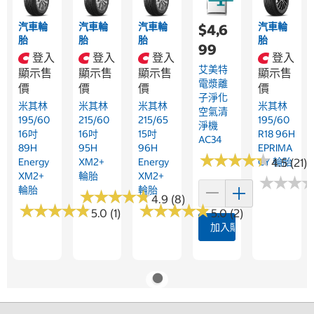
汽車輪
汽車輪
汽車輪
汽車輪
$4,6
胎
胎
胎
胎
99
登入
登入
登入
登入
艾美特
顯示售
顯示售
顯示售
顯示售
電漿離
價
價
價
價
子淨化
米其林
米其林
米其林
米其林
空氣清
195/60
215/60
215/65
195/60
淨機
16吋
16吋
15吋
R18 96H
AC34
89H
95H
96H
EPRIMA
★
★
★
★
★
★
★
★
★
★
Energy
XM2+
Energy
CY 輪胎
4.5 (21)
XM2+
輪胎
XM2+
★
★
★
★
★
★
輪胎
輪胎
★
★
★
★
★
★
★
★
★
★
4.9 (8)
★
★
★
★
★
★
★
★
★
★
★
★
★
★
★
★
★
★
★
★
5.0 (1)
5.0 (2)
加入購物車