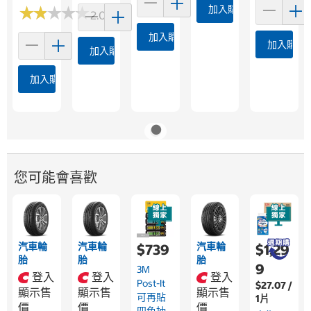
★
★
★
★
★
★
★
★
★
★
加入購物車
2.0 (2)
加入購物車
加入購物
加入購物車
加入購物車
您可能會喜歡
汽車輪
汽車輪
汽車輪
$739
$1,29
胎
胎
胎
9
3M
登入
登入
登入
Post-It
$27.07 /
顯示售
顯示售
顯示售
可再貼
1片
價
價
價
四色抽