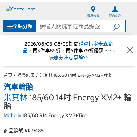
跳
跳
至
至
賣場位置
我的帳戶
內
導
容
覽
全站分類
選
單
2026/08/03-08/09期間
購買指定米森商
品
，買3件享85折，買6件享79折優惠。
<<
優惠券注意事項>>
首頁
搜尋結果
米其林 185/60 14吋 Energy XM2+ 輪胎
汽車輪胎
米其林
185/60 14吋 Energy XM2+ 輪
胎
Michelin
185/60 R14 Energy XM2+Tire
商品編號:#
129485