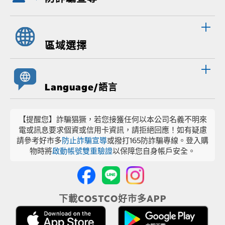
區域選擇
Language/語言
【提醒您】詐騙猖獗，若您接獲任何以本公司名義不明來
電或訊息要求個資或信用卡資訊，請拒絕回應！如有疑慮
請參考好市多
防止詐騙宣導
或撥打165防詐騙專線。登入購
物時將
啟動帳號雙重驗證
以保障您自身帳戶安全。
下載COSTCO好市多APP