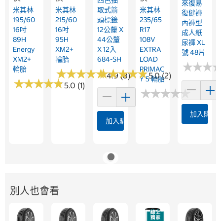
來復易
米其林
米其林
取式箭
米其林
復健褲
195/60
215/60
頭標籤
235/65
內褲型
16吋
16吋
12公釐 X
R17
成人紙
89H
95H
44公釐
108V
尿褲 XL
Energy
XM2+
X 12入
EXTRA
號 48片
XM2+
輪胎
684-SH
LOAD
★
★
★
★
★
★
輪胎
PRIMAC
★
★
★
★
★
★
★
★
★
★
★
★
★
★
★
★
★
★
★
★
4.9 (8)
5.0 (2)
Y 5 輪胎
★
★
★
★
★
★
★
★
★
★
5.0 (1)
★
★
★
★
★
★
★
★
★
★
加入購物
加入購物車
別人也會看