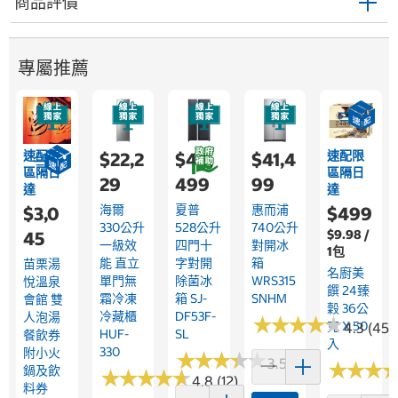
商品評價
專屬推薦
速配限
速配限
$22,2
$44,
$41,4
區隔日
區隔日
29
499
99
達
達
海爾
夏普
惠而浦
$3,0
$499
330公升
528公升
740公升
$9.98 /
45
一級效
四門十
對開冰
1包
能 直立
字對開
箱
苗栗湯
名廚美
單門無
除菌冰
WRS315
悅溫泉
饌 24臻
霜冷凍
箱 SJ-
SNHM
會館 雙
穀 36公
冷藏櫃
DF53F-
人泡湯
★
★
★
★
★
★
★
★
★
★
克 X 50
4.3 (45)
HUF-
SL
餐飲券
入
330
附小火
★
★
★
★
★
★
★
★
★
★
3.5 (13)
★
★
★
★
★
★
鍋及飲
★
★
★
★
★
★
★
★
★
★
4.8 (12)
料券