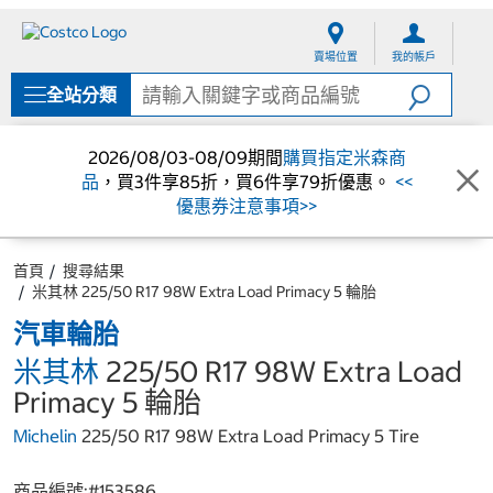
跳
跳
至
至
賣場位置
我的帳戶
內
導
容
覽
全站分類
選
單
2026/08/03-08/09期間
購買指定米森商
品
，買3件享85折，買6件享79折優惠。
<<
優惠券注意事項>>
首頁
搜尋結果
米其林 225/50 R17 98W Extra Load Primacy 5 輪胎
汽車輪胎
米其林
225/50 R17 98W Extra Load
Primacy 5 輪胎
Michelin
225/50 R17 98W Extra Load Primacy 5 Tire
商品編號:#
153586