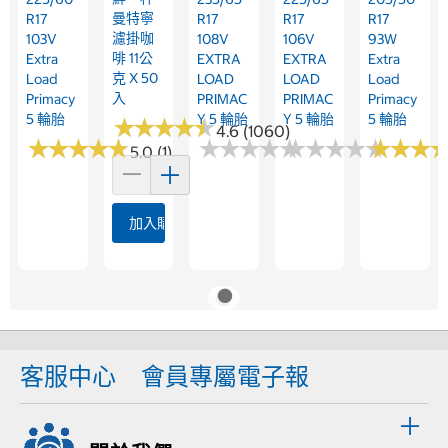
曼特寧
R17
R17
R17
R17
濾掛咖
103V
108V
106V
93W
啡 11公
Extra
EXTRA
EXTRA
Extra
克 X 50
Load
LOAD
LOAD
Load
入
Primacy
PRIMAC
PRIMAC
Primacy
5 輪胎
Y 5 輪胎
Y 5 輪胎
5 輪胎
★
★
★
★
★
★
★
★
★
★
4.6 (1060)
★
★
★
★
★
★
★
★
★
★
★
★
★
★
★
★
★
★
★
★
★
★
★
★
★
★
★
★
★
★
★
★
★
★
★
★
5.0 (1)
加入購物車
客服中心
會員專屬電子報