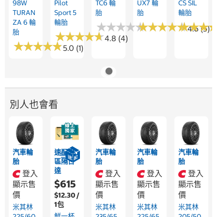
98W
Pilot
TC6 輪
UX7 輪
CS SIL
TURAN
Sport 5
胎
胎
輪胎
ZA 6 輪
輪胎
★
★
★
★
★
★
★
★
★
★
★
★
★
★
★
★
★
★
★
★
★
★
★
★
★
★
4.6 (5)
胎
★
★
★
★
★
★
★
★
★
★
4.8 (4)
★
★
★
★
★
★
★
★
★
★
5.0 (1)
別人也會看
汽車輪
速配限
汽車輪
汽車輪
汽車輪
胎
區隔日
胎
胎
胎
達
登入
登入
登入
登入
$615
顯示售
顯示售
顯示售
顯示售
價
價
價
價
$12.30 /
1包
米其林
米其林
米其林
米其林
鮮一杯
225/60
235/65
225/65
205/50