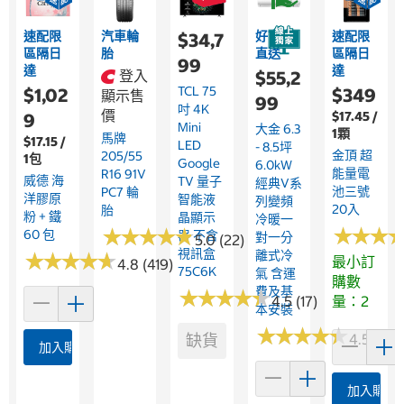
速配限
汽車輪
好市多
速配限
$34,7
區隔日
胎
直送
區隔日
99
達
達
登入
$55,2
TCL 75
$1,02
$349
顯示售
99
吋 4K
價
$17.45 /
9
Mini
大金 6.3
1顆
馬牌
$17.15 /
LED
- 8.5坪
金頂 超
205/55
1包
Google
6.0kW
能量電
R16 91V
威德 海
TV 量子
經典V系
池三號
PC7 輪
洋膠原
智能液
列變頻
20入
胎
粉 + 鐵
晶顯示
冷暖一
★
★
★
★
★
★
★
★
★
★
★
★
★
★
★
★
60 包
器 不含
對一分
5.0 (22)
視訊盒
離式冷
★
★
★
★
★
★
★
★
★
★
最小訂
4.8 (419)
75C6K
氣 含運
購數
費及基
★
★
★
★
★
★
★
★
★
★
4.5 (17)
量：2
本安裝
★
★
★
★
★
★
★
★
★
★
缺貨
4.5 (11)
加入購物車
加入購物