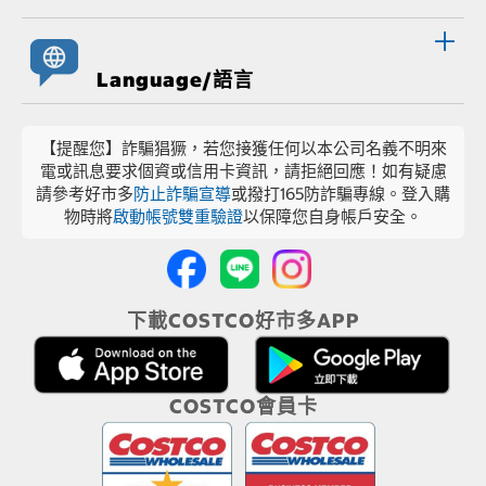
Language/語言
【提醒您】詐騙猖獗，若您接獲任何以本公司名義不明來
電或訊息要求個資或信用卡資訊，請拒絕回應！如有疑慮
請參考好市多
防止詐騙宣導
或撥打165防詐騙專線。登入購
物時將
啟動帳號雙重驗證
以保障您自身帳戶安全。
下載COSTCO好市多APP
COSTCO會員卡