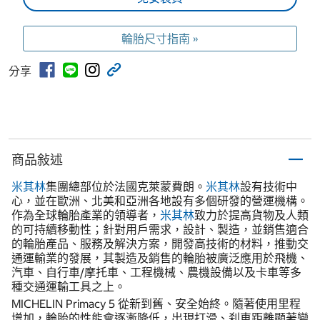
輪胎尺寸指南 »
分享
商品敍述
米其林
集團總部位於法國克萊蒙費朗。
米其林
設有技術中
心，並在歐洲、北美和亞洲各地設有多個研發的營運機構。
作為全球輪胎產業的領導者，
米其林
致力於提高貨物及人類
的可持續移動性；針對用戶需求，設計、製造，並銷售適合
的輪胎產品、服務及解決方案，開發高技術的材料，推動交
通運輸業的發展，其製造及銷售的輪胎被廣泛應用於飛機、
汽車、自行車/摩托車、工程機械、農機設備以及卡車等多
種交通運輸工具之上。
MICHELIN Primacy 5 從新到舊、安全始終。隨著使用里程
增加，輪胎的性能會逐漸降低，出現打滑、刹車距離顯著變