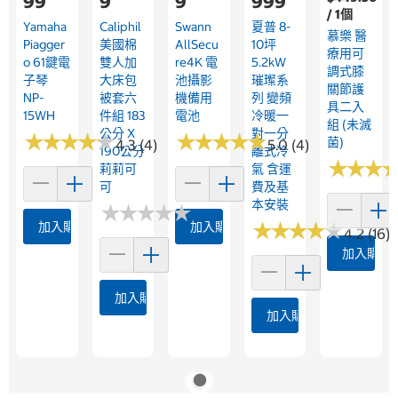
99
9
9
999
/ 1個
Yamaha
Caliphil
Swann
夏普 8-
慕樂 醫
Piagger
美國棉
AllSecu
10坪
療用可
O 61鍵電
雙人加
Re4K 電
5.2kW
調式膝
子琴
大床包
池攝影
璀璨系
關節護
NP-
被套六
機備用
列 變頻
具二入
15WH
件組 183
電池
冷暖一
組 (未滅
公分 X
對一分
★
★
★
★
★
★
★
★
★
★
★
★
★
★
★
★
★
★
★
★
菌)
4.3 (4)
5.0 (4)
190公分
離式冷
★
★
★
★
★
★
莉莉可
氣 含運
可
費及基
本安裝
★
★
★
★
★
★
★
★
★
★
★
★
★
★
★
★
★
★
★
★
加入購物車
加入購物車
4.2 (16)
加入購物
加入購物車
加入購物車