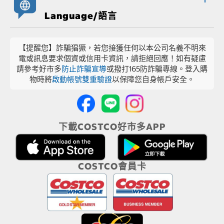
Language/語言
【提醒您】詐騙猖獗，若您接獲任何以本公司名義不明來
電或訊息要求個資或信用卡資訊，請拒絕回應！如有疑慮
請參考好市多
防止詐騙宣導
或撥打165防詐騙專線。登入購
物時將
啟動帳號雙重驗證
以保障您自身帳戶安全。
下載COSTCO好市多APP
COSTCO會員卡