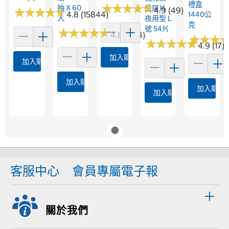
禮盒
★
★
★
★
★
★
★
★
★
★
抽 X 60
紙尿片
★
★
★
★
★
★
★
★
★
★
4.9 (49)
4.8 (15844)
1440公
入
夜用型 L
克
號 54片
★
★
★
★
★
★
★
★
★
★
4.8 (964)
★
★
★
★
★
★
★
★
★
★
★
★
★
★
★
★
4.9 (17)
加入購物車
加入購物車
加入購物車
加入購物
加入購物車
客服中心
會員專屬電子報
關於我們