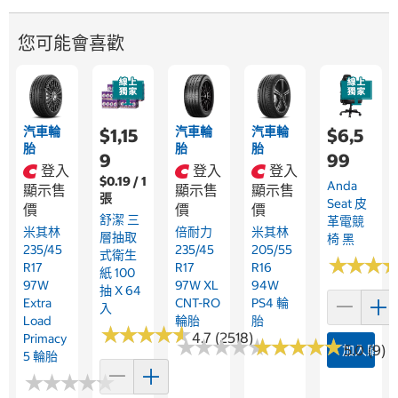
您可能會喜歡
汽車輪
汽車輪
汽車輪
$1,15
$6,5
胎
胎
胎
9
99
登入
登入
登入
$0.19 / 1
Anda
顯示售
顯示售
顯示售
張
Seat 皮
價
價
價
舒潔 三
革電競
米其林
倍耐力
米其林
層抽取
椅 黑
235/45
235/45
205/55
式衛生
★
★
★
★
★
★
R17
R17
R16
紙 100
97W
97W XL
94W
抽 X 64
Extra
CNT-RO
PS4 輪
入
Load
輪胎
胎
★
★
★
★
★
★
★
★
★
★
4.7 (2518)
Primacy
★
★
★
★
★
★
★
★
★
★
★
★
★
★
★
★
★
★
★
★
5.0 (9)
加入購物
5 輪胎
★
★
★
★
★
★
★
★
★
★