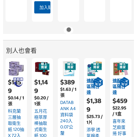
加入購物車
別人也會看
速配限
速配限
$1,15
$1,14
$389
區隔日
區隔日
$1.63 / 1
9
9
達
達
張
$0.14 / 1
$0.20 /
$1,38
$459
DATAB
張
1張
$22.95
9
ANK A4
科克蘭
五月花
/ 1盒
資料袋
$25.73 /
三層抽
極萃厚
240入
喜年來
1片
取衛生
棒抽取
0.07公
芝麻蛋
紙 120抽
式衛生
添寧 透
釐
捲 好事
X 72入
紙 100
氣棉柔