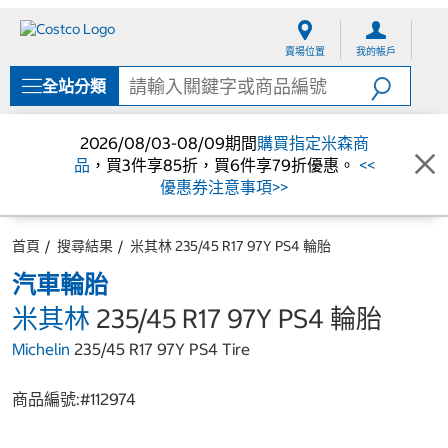
跳
跳
至
至
賣場位置
我的帳戶
內
導
容
覽
全站分類
選
單
2026/08/03-08/09期間
購買指定米森商
品
，買3件享85折，買6件享79折優惠。
<<
優惠券注意事項>>
首頁
搜尋結果
米其林 235/45 R17 97Y PS4 輪胎
汽車輪胎
米其林
235/45 R17 97Y PS4 輪胎
Michelin
235/45 R17 97Y PS4 Tire
商品編號:#
112974