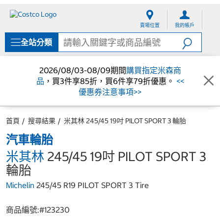
跳
跳
至
至
賣場位置
我的帳戶
內
導
容
覽
全站分類
選
單
2026/08/03-08/09期間
購買指定米森商
品
，買3件享85折，買6件享79折優惠。
<<
優惠券注意事項>>
首頁
搜尋結果
米其林 245/45 19吋 PILOT SPORT 3 輪胎
汽車輪胎
米其林
245/45 19吋 PILOT SPORT 3
輪胎
Michelin
245/45 R19 PILOT SPORT 3 Tire
商品編號:#
123230