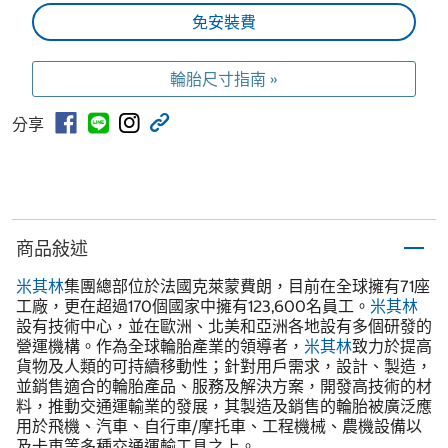
免安裝費
輪胎尺寸指南 »
分享
商品敍述
米其林
集團總部位於法國克萊蒙費朗，目前在全球擁有71座
工廠，更在超過170個國家中擁有123,600名員工。
米其林
設有技術中心，並在歐洲、北美和亞洲各地設有多個研發的
營運機構。作為全球輪胎產業的領導者，
米其林
致力於提高
貨物及人類的可持續移動性；針對用戶需求，設計、製造，
並銷售適合的輪胎產品、服務及解決方案，開發高技術的材
料，推動交通運輸業的發展，其製造及銷售的輪胎被廣泛應
用於飛機、汽車、自行車/摩托車、工程機械、農機設備以
及卡車等多種交通運輸工具之上。