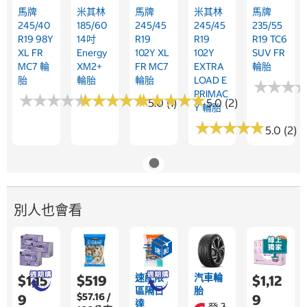
馬牌
米其林
馬牌
米其林
馬牌
245/40
185/60
245/45
245/45
235/55
R19 98Y
14吋
R19
R19
R19 TC6
XL FR
Energy
102Y XL
102Y
SUV FR
MC7 輪
XM2+
FR MC7
EXTRA
輪胎
胎
輪胎
輪胎
LOAD E
★
★
★
★
★
★
PRIMAC
★
★
★
★
★
★
★
★
★
★
★
★
★
★
★
★
★
★
★
★
★
★
★
★
★
★
★
★
★
★
5.0 (1)
5.0 (2)
Y 輪胎
★
★
★
★
★
★
★
★
★
★
5.0 (2)
別人也會看
速配限
汽車輪
$1,15
$519
$1,12
區隔日
胎
$57.16 /
9
9
達