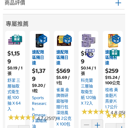
商品評價
專屬推薦
速配限
速配限
速配限
$1,15
$1,15
區隔日
區隔日
區隔日
9
9
達
達
達
$0.19 / 1
$0.14 / 1
$1,37
$569
$259
張
張
$5.69 /
$15.24 /
9
舒潔 三
科克蘭
1包
100公克
$9.20 /
層抽取
三層抽
雀巢 金
桂格 黃
1粒
式衛生
取衛生
牌微研
金麩片
紙 100
紙 120抽
Sports
磨咖啡
燕麥片
抽 X 64
X 72入
Researc
隨行包
1.7公斤
入
H
★
★
★
★
★
★
★
★
★
★
4.8 (158
深焙風
★
★
★
★
★
★
Omega-
★
★
★
★
★
★
★
★
★
★
4.7 (2517)
味 2公克
3 濃縮魚
X 100包
油