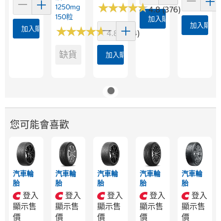
★
★
★
★
★
★
★
★
★
★
1250mg
4.8 (376)
150粒
加入購物車
加入購物
加入購物車
★
★
★
★
★
★
★
★
★
★
4.8 (364)
缺貨
加入購物車
您可能會喜歡
汽車輪
汽車輪
汽車輪
汽車輪
汽車輪
胎
胎
胎
胎
胎
登入
登入
登入
登入
登入
顯示售
顯示售
顯示售
顯示售
顯示售
價
價
價
價
價