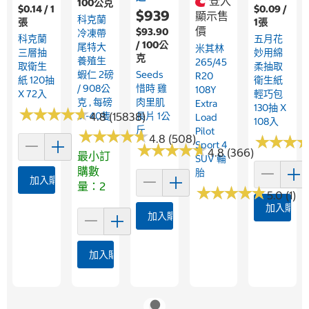
登入
100公克
$0.14 / 1
$0.09 /
$939
顯示售
科克蘭
張
1張
價
$93.90
冷凍帶
科克蘭
五月花
/ 100公
尾特大
米其林
三層抽
妙用綿
克
養殖生
265/45
取衛生
柔抽取
蝦仁 2磅
Seeds
R20
紙 120抽
衛生紙
/ 908公
惜時 雞
108Y
X 72入
輕巧包
克 , 每磅
肉里肌
Extra
130抽 X
★
★
★
★
★
★
★
★
★
★
31-40隻
4.8 (15838)
長片 1公
Load
108入
斤
Pilot
★
★
★
★
★
★
★
★
★
★
4.8 (508)
★
★
★
★
★
★
Sport 4
★
★
★
★
★
★
★
★
★
★
4.8 (366)
最小訂
SUV 輪
購數
胎
加入購物車
量：2
★
★
★
★
★
★
★
★
★
★
5.0 (1)
加入購物
加入購物車
加入購物車