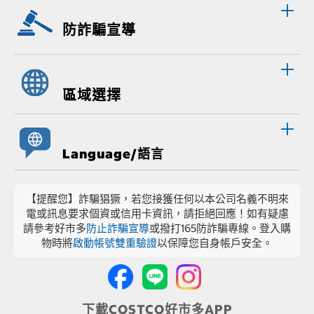
防詐騙宣導
區域選擇
Language/語言
【提醒您】詐騙猖獗，若您接獲任何以本公司名義不明來
電或訊息要求個資或信用卡資訊，請拒絕回應！如有疑慮
請參考好市多
防止詐騙宣導
或撥打165防詐騙專線。登入購
物時將
啟動帳號雙重驗證
以保障您自身帳戶安全。
下載COSTCO好市多APP