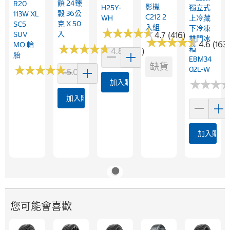
饌 24臻
R20
影機
H25Y-
獨立式
穀 36公
113W XL
C212 2
WH
上冷藏
克 X 50
SC5
入組
下冷凍
★
★
★
★
★
★
★
★
★
★
入
SUV
4.7 (416)
雙門冰
★
★
★
★
★
★
★
★
★
★
4.6 (163)
MO 輪
★
★
★
★
★
★
★
★
★
★
箱
4.8 (243)
胎
EBM34
缺貨
★
★
★
★
★
★
★
★
★
★
02L-W
5.0 (1)
★
★
★
★
★
★
加入購物車
加入購物車
加入購物
您可能會喜歡