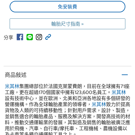
免安裝費
輪胎尺寸指南 »
分享
商品敍述
米其林
集團總部位於法國克萊蒙費朗，目前在全球擁有71座
工廠，更在超過170個國家中擁有123,600名員工。
米其林
設有技術中心，並在歐洲、北美和亞洲各地設有多個研發的
營運機構。作為全球輪胎產業的領導者，
米其林
致力於提高
貨物及人類的可持續移動性；針對用戶需求，設計、製造，
並銷售適合的輪胎產品、服務及解決方案，開發高技術的材
料，推動交通運輸業的發展，其製造及銷售的輪胎被廣泛應
用於飛機、汽車、自行車/摩托車、工程機械、農機設備以
及卡車等多種交通運輸工具之上。