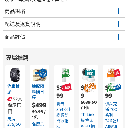
商品規格
配送及退貨說明
商品評價
專屬推薦
汽車輪
速配限
$13,9
$1,59
$22,9
胎
區隔日
99
9
99
達
登入
$639.50
夏普
伊萊克
$499
顯示售
/ 1個
253公升
斯 700
價
$9.98 /
TP-Link
變頻雙
系列
1包
馬牌
旋轉式
門冰箱
346公升
名廚美
275/50
WI-FI 攝
SJ-
AI變頻