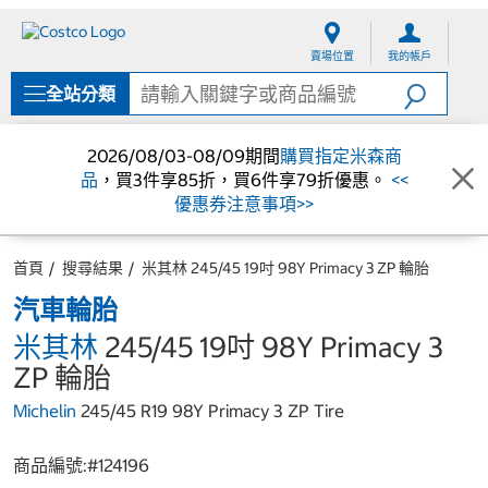
跳
跳
至
至
賣場位置
我的帳戶
內
導
容
覽
全站分類
選
單
2026/08/03-08/09期間
購買指定米森商
品
，買3件享85折，買6件享79折優惠。
<<
優惠券注意事項>>
首頁
搜尋結果
米其林 245/45 19吋 98Y Primacy 3 ZP 輪胎
汽車輪胎
米其林
245/45 19吋 98Y Primacy 3
ZP 輪胎
Michelin
245/45 R19 98Y Primacy 3 ZP Tire
商品編號:#
124196