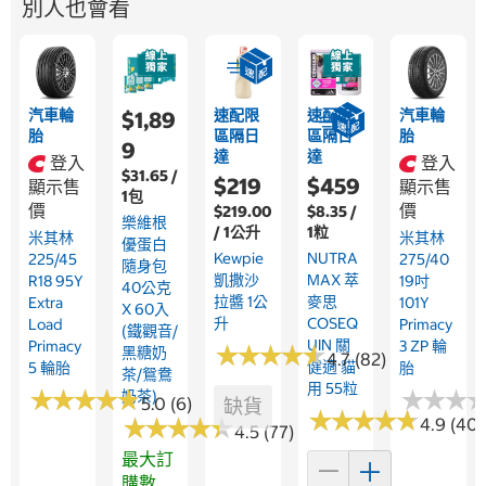
別人也會看
汽車輪
速配限
速配限
汽車輪
$1,89
胎
區隔日
區隔日
胎
9
達
達
登入
登入
$31.65 /
$219
$459
顯示售
顯示售
1包
價
價
$219.00
$8.35 /
樂維根
/ 1公升
1粒
米其林
米其林
優蛋白
Kewpie
NUTRA
225/45
275/40
隨身包
凱撒沙
MAX 萃
R18 95Y
19吋
40公克
拉醬 1公
麥思
Extra
101Y
X 60入
升
COSEQ
Load
Primacy
(鐵觀音/
UIN 關
Primacy
3 ZP 輪
★
★
★
★
★
★
★
★
★
★
黑糖奶
4.7 (82)
健適 貓
5 輪胎
胎
茶/鴛鴦
用 55粒
★
★
★
★
★
★
★
★
★
★
★
★
★
★
★
★
奶茶)
5.0 (6)
缺貨
★
★
★
★
★
★
★
★
★
★
★
★
★
★
★
★
★
★
★
★
4.9 (40)
4.5 (77)
最大訂
購數