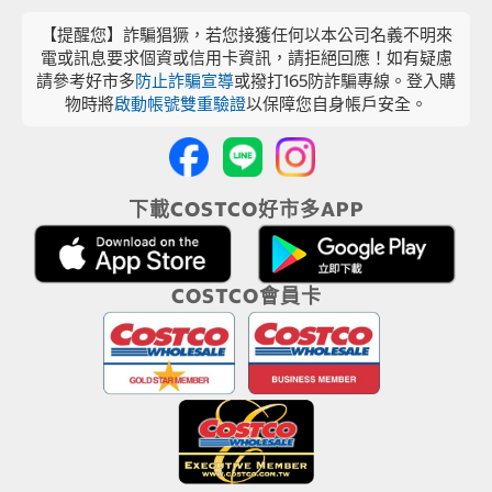
【提醒您】詐騙猖獗，若您接獲任何以本公司名義不明來
電或訊息要求個資或信用卡資訊，請拒絕回應！如有疑慮
請參考好市多
防止詐騙宣導
或撥打165防詐騙專線。登入購
物時將
啟動帳號雙重驗證
以保障您自身帳戶安全。
下載COSTCO好市多APP
COSTCO會員卡