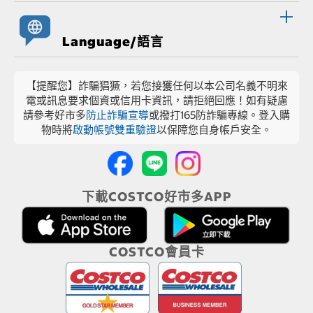
Language/語言
【提醒您】詐騙猖獗，若您接獲任何以本公司名義不明來
電或訊息要求個資或信用卡資訊，請拒絕回應！如有疑慮
請參考好市多
防止詐騙宣導
或撥打165防詐騙專線。登入購
物時將
啟動帳號雙重驗證
以保障您自身帳戶安全。
下載COSTCO好市多APP
COSTCO會員卡