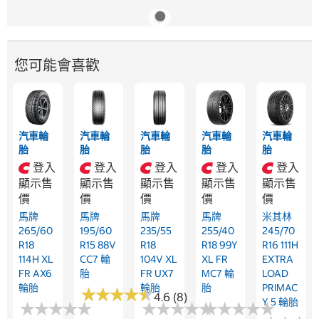
您可能會喜歡
汽車輪
汽車輪
汽車輪
汽車輪
汽車輪
胎
胎
胎
胎
胎
登入
登入
登入
登入
登入
顯示售
顯示售
顯示售
顯示售
顯示售
價
價
價
價
價
馬牌
馬牌
馬牌
馬牌
米其林
265/60
195/60
235/55
255/40
245/70
R18
R15 88V
R18
R18 99Y
R16 111H
114H XL
CC7 輪
104V XL
XL FR
EXTRA
FR AX6
胎
FR UX7
MC7 輪
LOAD
輪胎
輪胎
胎
PRIMAC
★
★
★
★
★
★
★
★
★
★
4.6 (8)
Y 5 輪胎
★
★
★
★
★
★
★
★
★
★
★
★
★
★
★
★
★
★
★
★
★
★
★
★
★
★
★
★
★
★