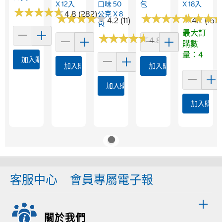
X 12入
口味 50
包
X 18入
★
★
★
★
★
★
★
★
★
★
4.8 (282)
公克 X 8
★
★
★
★
★
★
★
★
★
★
★
★
★
★
★
★
★
★
★
★
★
★
★
★
★
★
4.2 (11)
4.7 (161)
包
最大訂
★
★
★
★
★
★
★
★
★
★
4.8 (113)
購數
量：4
加入購物車
加入購物車
加入購物車
加入購物車
加入購物
客服中心
會員專屬電子報
關於我們