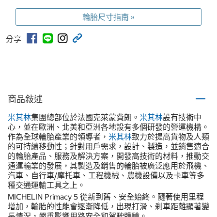
輪胎尺寸指南 »
分享
商品敍述
米其林
集團總部位於法國克萊蒙費朗。
米其林
設有技術中
心，並在歐洲、北美和亞洲各地設有多個研發的營運機構。
作為全球輪胎產業的領導者，
米其林
致力於提高貨物及人類
的可持續移動性；針對用戶需求，設計、製造，並銷售適合
的輪胎產品、服務及解決方案，開發高技術的材料，推動交
通運輸業的發展，其製造及銷售的輪胎被廣泛應用於飛機、
汽車、自行車/摩托車、工程機械、農機設備以及卡車等多
種交通運輸工具之上。
MICHELIN Primacy 5 從新到舊、安全始終。隨著使用里程
增加，輪胎的性能會逐漸降低，出現打滑、刹車距離顯著變
長情況，嚴重影響用路安全和駕駛體驗。