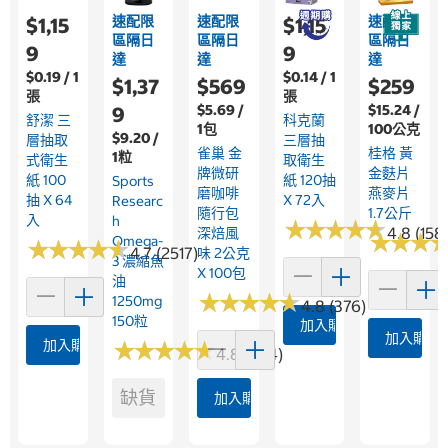
速配限
速配限
速配限
$1,15
$1,15
區隔日
區隔日
區隔日
9
9
達
達
達
$0.19 / 1
$0.14 / 1
$1,37
$569
$259
張
張
$5.69 /
$15.24 /
9
舒潔 三
科克蘭
1包
100公克
$9.20 /
層抽取
三層抽
雀巢 金
桂格 黃
1粒
式衛生
取衛生
牌微研
金麩片
紙 100
紙 120抽
Sports
磨咖啡
燕麥片
抽 X 64
X 72入
Researc
隨行包
1.7公斤
入
H
★
★
★
★
★
★
★
★
★
★
4.8 (158
深焙風
★
★
★
★
★
★
Omega-
★
★
★
★
★
★
★
★
★
★
4.7 (2517)
味 2公克
3 濃縮魚
X 100包
油
★
★
★
★
★
★
★
★
★
★
1250mg
4.8 (376)
150粒
加入購物車
加入購物
加入購物車
★
★
★
★
★
★
★
★
★
★
4.8 (364)
缺貨
加入購物車