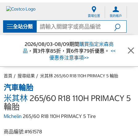
跳
跳
至
至
賣場位置
我的帳戶
內
導
容
覽
全站分類
選
單
2026/08/03-08/09期間
購買指定米森商
品
，買3件享85折，買6件享79折優惠。
<<
優惠券注意事項>>
首頁
搜尋結果
米其林 265/60 R18 110H PRIMACY 5 輪胎
汽車輪胎
米其林
265/60 R18 110H PRIMACY 5
輪胎
Michelin
265/60 R18 110H PRIMACY 5 Tire
商品編號:#
161578