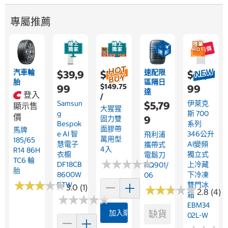
專屬推薦
汽車輪
速配限
$39,9
$769
$22,9
胎
區隔日
$149.75
99
99
達
登入
/
Samsun
伊萊克
$5,79
顯示售
大猩猩
G
斯 700
價
9
固力雙
Bespok
系列
面膠帶
馬牌
E AI 智
346公升
飛利浦
萬用型
185/65
慧電子
AI變頻
攜帶式
4入
R14 86H
衣櫥
獨立式
電鬍刀
TC6 輪
★
★
★
★
★
★
★
★
★
★
DF18CB
上冷藏
RQ901/
胎
8600W
下冷凍
06
★
★
★
★
★
★
★
★
★
★
RTW
雙門冰
3.0 (1)
★
★
★
★
★
★
★
★
★
★
2.8 (4)
箱
★
★
★
★
★
★
★
★
★
★
EBM34
加入購物車
缺貨
02L-W