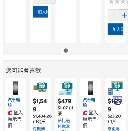
★
★
★
★
★
★
加入購物車
加入購物
您可能會喜歡
汽車輪
汽車輪
$1,54
$479
$1,29
胎
胎
$1.07 / 1
9
9
登入
登入
張
$1,434.26
$23.20
顯示售
顯示售
蓓比適
/ 1公斤
/ 1片
價
價
迷你濕
有機鮮
來復易