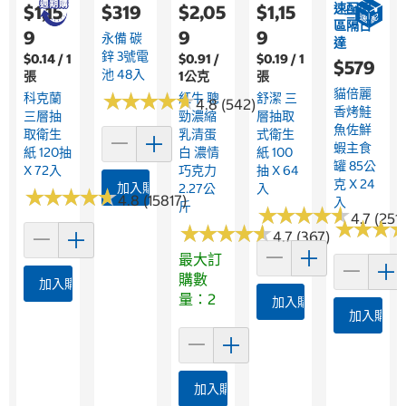
速配限
$1,15
$319
$2,05
$1,15
區隔日
9
9
9
永備 碳
達
鋅 3號電
$0.14 / 1
$0.91 /
$0.19 / 1
$579
池 48入
張
1公克
張
貓倍麗
★
★
★
★
★
★
★
★
★
★
科克蘭
紅牛 聰
舒潔 三
4.8 (542)
香烤鮭
三層抽
勁濃縮
層抽取
魚佐鮮
取衛生
乳清蛋
式衛生
蝦主食
紙 120抽
白 濃情
紙 100
罐 85公
X 72入
巧克力
抽 X 64
克 X 24
加入購物車
2.27公
入
★
★
★
★
★
★
★
★
★
★
4.8 (15817)
入
斤
★
★
★
★
★
★
★
★
★
★
4.7 (251
★
★
★
★
★
★
★
★
★
★
★
★
★
★
★
★
4.7 (367)
最大訂
購數
加入購物車
量：2
加入購物車
加入購物
加入購物車