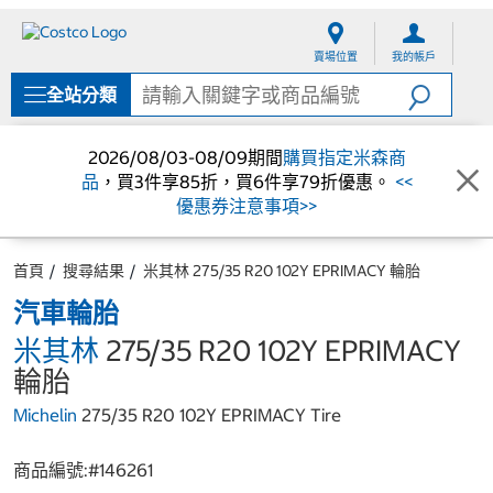
跳
跳
至
至
賣場位置
我的帳戶
內
導
容
覽
全站分類
選
單
2026/08/03-08/09期間
購買指定米森商
品
，買3件享85折，買6件享79折優惠。
<<
優惠券注意事項>>
首頁
搜尋結果
米其林 275/35 R20 102Y EPRIMACY 輪胎
汽車輪胎
米其林
275/35 R20 102Y EPRIMACY
輪胎
Michelin
275/35 R20 102Y EPRIMACY Tire
商品編號:#
146261