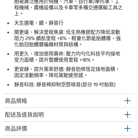
胎被廣泛應用於飛機、汽車、自行車/摩托車、工
程機械、農機設備以及卡車等多種交通運輸工具之
上。
天生適電、續。靜皆行
開更遠、解決里程焦慮: 低生熱橡膠配方降低滾動
阻力 29% 續航里程 +8%、輕量化節能胎體層，強
化胎冠胎體層編織材質與結構。
用更久、增加使用壽命: 壓力均勻化科技平均接地
受力面積，提升整體使用里程 +18%。
更安靜、提升駕乘舒適: 靜音肋條恆定接地面積，
固定滾動頻率，降低駕駛疲勞感。
靜音科技: 靜音棉抑制空腔噪音(部分 19 吋胎款)
商品規格
配送及退貨說明
商品評價