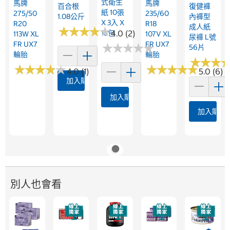
式衛生
馬牌
馬牌
百合根
復健褲
紙 10張
275/50
235/60
1.08公斤
內褲型
X 3入 X
R20
R18
成人紙
★
★
★
★
★
★
★
★
★
★
15包
4.0 (2)
113W XL
107V XL
尿褲 L號
FR UX7
FR UX7
★
★
★
★
★
★
★
★
★
★
56片
輪胎
輪胎
★
★
★
★
★
★
★
★
★
★
★
★
★
★
★
★
★
★
★
★
★
★
★
★
★
★
4.0 (1)
5.0 (6)
加入購物車
加入購物車
加入購物
別人也會看