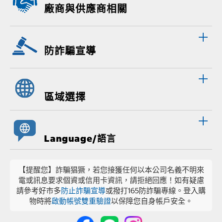
廠商與供應商相關
防詐騙宣導
區域選擇
Language/語言
【提醒您】詐騙猖獗，若您接獲任何以本公司名義不明來
電或訊息要求個資或信用卡資訊，請拒絕回應！如有疑慮
請參考好市多
防止詐騙宣導
或撥打165防詐騙專線。登入購
物時將
啟動帳號雙重驗證
以保障您自身帳戶安全。