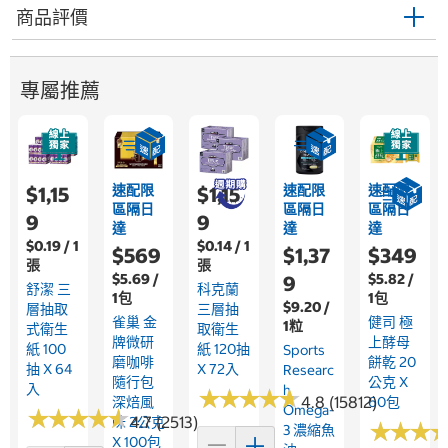
商品評價
專屬推薦
速配限
速配限
速配限
$1,15
$1,15
區隔日
區隔日
區隔日
9
9
達
達
達
$0.19 / 1
$0.14 / 1
$569
$1,37
$349
張
張
$5.69 /
$5.82 /
9
舒潔 三
科克蘭
1包
1包
$9.20 /
層抽取
三層抽
雀巢 金
健司 極
1粒
式衛生
取衛生
牌微研
上酵母
紙 100
紙 120抽
Sports
磨咖啡
餅乾 20
抽 X 64
X 72入
Researc
隨行包
公克 X
入
H
★
★
★
★
★
★
★
★
★
★
4.8 (15812)
深焙風
60包
Omega-
★
★
★
★
★
★
★
★
★
★
4.7 (2513)
味 2公克
★
★
★
★
★
★
3 濃縮魚
X 100包