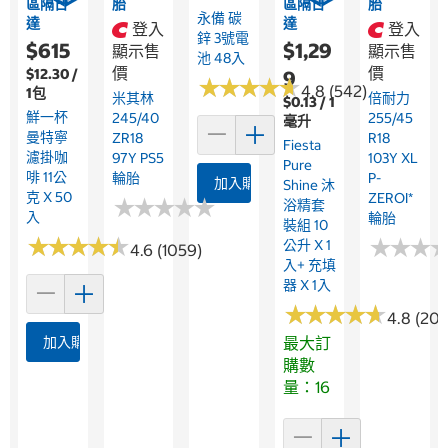
區隔日
胎
區隔日
胎
永備 碳
達
達
登入
登入
鋅 3號電
$615
$1,29
顯示售
顯示售
池 48入
價
價
$12.30 /
9
★
★
★
★
★
★
★
★
★
★
4.8 (542)
1包
米其林
倍耐力
$0.13 / 1
鮮一杯
245/40
255/45
毫升
曼特寧
ZR18
R18
Fiesta
濾掛咖
97Y PS5
103Y XL
Pure
啡 11公
輪胎
P-
加入購物車
Shine 沐
克 X 50
ZEROI*
★
★
★
★
★
★
★
★
★
★
浴精套
入
輪胎
裝組 10
★
★
★
★
★
★
★
★
★
★
★
★
★
★
★
★
公升 X 1
4.6 (1059)
入+ 充填
器 X 1入
★
★
★
★
★
★
★
★
★
★
4.8 (209
加入購物車
最大訂
購數
量：16