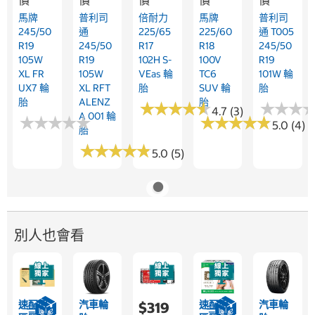
馬牌
普利司
倍耐力
馬牌
普利司
245/50
通
225/65
225/60
通 T005
R19
245/50
R17
R18
245/50
105W
R19
102H S-
100V
R19
XL FR
105W
VEas 輪
TC6
101W 輪
UX7 輪
XL RFT
胎
SUV 輪
胎
胎
ALENZ
胎
★
★
★
★
★
★
★
★
★
★
★
★
★
★
★
★
4.7 (3)
A 001 輪
★
★
★
★
★
★
★
★
★
★
★
★
★
★
★
★
★
★
★
★
5.0 (4)
胎
★
★
★
★
★
★
★
★
★
★
5.0 (5)
別人也會看
速配限
汽車輪
速配限
汽車輪
$319