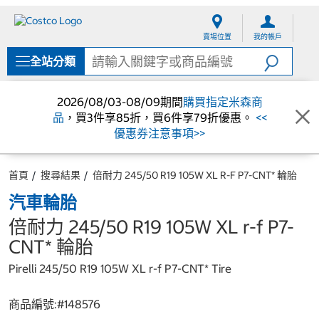
跳
跳
至
至
賣場位置
我的帳戶
內
導
容
覽
全站分類
選
單
2026/08/03-08/09期間
購買指定米森商
品
，買3件享85折，買6件享79折優惠。
<<
優惠券注意事項>>
首頁
搜尋結果
倍耐力 245/50 R19 105W XL R-F P7-CNT* 輪胎
汽車輪胎
倍耐力 245/50 R19 105W XL r-f P7-
CNT* 輪胎
Pirelli 245/50 R19 105W XL r-f P7-CNT* Tire
商品編號:#
148576