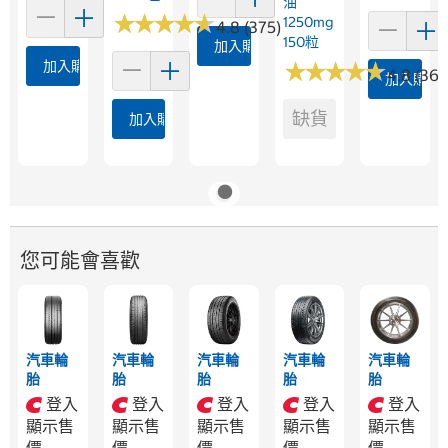
油
★
★
★
★
★
★
★
★
★
★
1250mg
4.8 (375)
150粒
加入購物車
加入購物車
★
★
★
★
★
★
★
★
★
★
4.8 (360
加入購物
缺貨
加入購物車
您可能會喜歡
汽車輪
汽車輪
汽車輪
汽車輪
汽車輪
胎
胎
胎
胎
胎
登入
登入
登入
登入
登入
顯示售
顯示售
顯示售
顯示售
顯示售
價
價
價
價
價