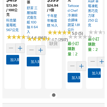
A&R 草
張
$73.90
$24.94
Tattooe
莓凍乾
舒潔 三
/ 100公
/ 1個
D Chef
黑巧克
層抽取
克
冷凍綜
力球
千年屋
式衛生
合調味
科克蘭
250 公
年輪蛋
紙 100
蔬菜 1.81
藍莓乾
克
糕 16入
抽 X 64
公斤
567公克
★
★
★
★
★
★
★
★
★
★
★
★
★
★
★
★
入
5.0 (5)
★
★
★
★
★
★
★
★
★
★
★
★
★
★
★
★
★
★
★
★
★
★
4.4 (362)
★
★
★
★
★
★
★
★
最小訂
4.7 (2517)
缺貨
最小訂
購數
購數
量：2
量：2
加入購物車
加入購物車
加入購物
加入購物車