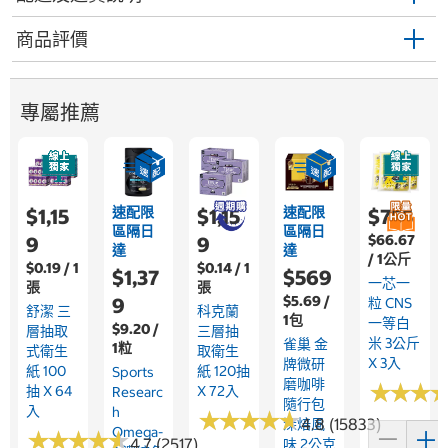
商品評價
專屬推薦
速配限
速配限
$1,15
$1,15
$755
區隔日
區隔日
$66.67
9
9
達
達
/ 1公斤
$0.19 / 1
$0.14 / 1
$1,37
$569
一芯一
張
張
$5.69 /
9
粒 CNS
舒潔 三
科克蘭
1包
一等白
$9.20 /
層抽取
三層抽
米 3公斤
雀巢 金
1粒
式衛生
取衛生
X 3入
牌微研
紙 100
紙 120抽
Sports
磨咖啡
★
★
★
★
★
★
抽 X 64
X 72入
Researc
隨行包
入
H
★
★
★
★
★
★
★
★
★
★
4.8 (15833)
深焙風
Omega-
★
★
★
★
★
★
★
★
★
★
4.7 (2517)
味 2公克