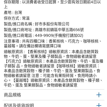
保存期限 : 以消費者收受日起算，至少距有效日期前4日以
上
產地 : 台灣
保存方式 : 常溫
製造/進口商名稱 : 好市多股份有限公司
製造/進口商地址 : 高雄市前鎮區中華五路656號
製造/進口商電話 : 449-9909(手機撥打請加02)
注意事項 : 共有四種口味：香蕉核桃、巧克力、咖啡核桃、
蔓越莓。請在備註欄填寫選擇口味
過敏原資訊 : 【香蕉核桃】過敏原資訊：本產品含麩質穀
物、牛奶、蛋、堅果及種 子類製品，食物過敏者請留意
【巧克力】過敏原資訊：本產品含麩質穀物、牛奶、蛋及種
子類製 品，食物過敏者請留意【咖啡核桃】過敏原資訊：
本產品含麩質穀物、種子類、牛奶、蛋及 堅果類製品，食
物過敏者請留意 注意：可能含有果殼碎屑，食用時請小
心。【蔓越莓】過敏原資訊：本產品含麩質穀物、種子類、
牛奶、蛋及 堅果類製品，食物過敏者請留意
商品規格
配送及退貨說明