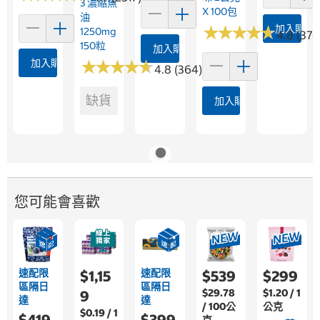
3 濃縮魚
X 100包
油
★
★
★
★
★
★
★
★
★
★
加入購物
1250mg
4.8 (376
150粒
加入購物車
加入購物車
★
★
★
★
★
★
★
★
★
★
4.8 (364)
缺貨
加入購物車
您可能會喜歡
速配限
速配限
$1,15
$539
$299
區隔日
區隔日
$29.78
$1.20 / 1
9
達
達
/ 100公
公克
$0.19 / 1
$419
$399
克