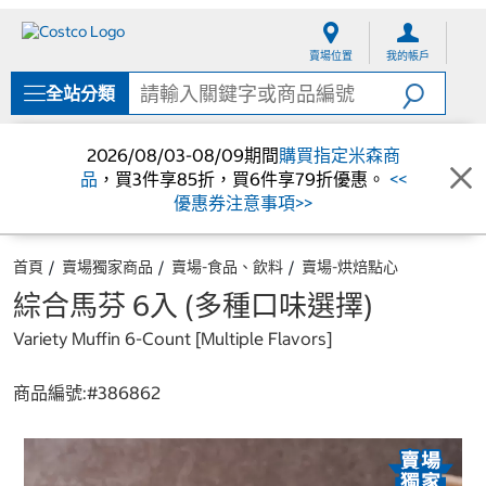
跳
跳
至
至
賣場位置
我的帳戶
內
導
容
覽
全站分類
選
單
2026/08/03-08/09期間
購買指定米森商
品
，買3件享85折，買6件享79折優惠。
<<
優惠券注意事項>>
首頁
賣場獨家商品
賣場-食品、飲料
賣場-烘焙點心
綜合馬芬 6入 (多種口味選擇)
Variety Muffin 6-Count [Multiple Flavors]
商品編號:#
386862