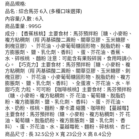
商品規格:
品名 : 綜合馬芬 6入 (多種口味選擇)
內容量/入數 : 6入
商品重量 : 995G
成分 : 【香蕉核桃】主要食材：馬芬預拌粉［糖、小麥粉、
複方粘稠劑（羥 丙基磷酸二澱粉、關華豆膠、玉米糖膠、
刺槐豆膠）、 芥花油、小麥葡萄糖固形物、脫脂奶粉、複
方膨脹劑、 鹽、乳化劑、香料］、蛋、芥花油、香蕉、
水、碎核桃 、麵粉 注意：可能含有果殼碎屑，食用時請小
心。 【巧克力】主要食材：馬芬預拌粉［糖、小麥粉、複
方粘稠劑（羥 丙基磷酸二澱粉、關華豆膠、玉米糖膠、刺
槐豆膠）、 芥花油、小麥葡萄糖固形物、脫脂奶粉、複方
膨脹劑、 鹽、乳化劑、香料］、全蛋液、芥花油、水、半
甜巧克 力粒、可可粉 【咖啡核桃】主要食材：馬芬預拌粉
（糖、小麥粉、複方粘稠劑、芥 花油、葡萄糖、脫脂奶
粉、複方膨脹劑、鹽、乳化劑、 香料）、蛋、芥花油、
水、奶粉、核桃、麵粉、摩卡濃 縮醬、咖啡粉 【蔓越莓】
主要食材：馬芬預拌粉（糖、小麥粉、複方粘稠劑、芥 花
油、葡萄糖、脫脂奶粉、複方膨脹劑、鹽、乳化劑、 香
料）、蛋、芥花油、水、蔓越莓乾、麵粉、碎核桃、 杏仁
商品尺寸 : 長 32.5公分 X 寬 23公分 X 高 8.4公分