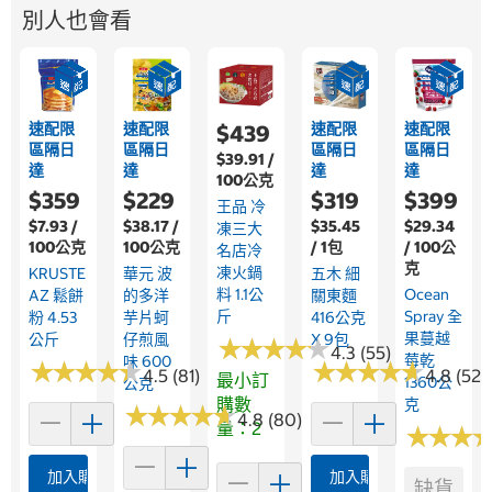
別人也會看
速配限
速配限
速配限
速配限
$439
區隔日
區隔日
區隔日
區隔日
$39.91 /
達
達
達
達
100公克
$359
$229
$319
$399
王品 冷
$7.93 /
$38.17 /
$35.45
$29.34
凍三大
100公克
100公克
/ 1包
/ 100公
名店冷
克
凍火鍋
KRUSTE
華元 波
五木 細
料 1.1公
Ocean
AZ 鬆餅
的多洋
關東麵
斤
Spray 全
粉 4.53
芋片蚵
416公克
果蔓越
公斤
仔煎風
X 9包
★
★
★
★
★
★
★
★
★
★
4.3 (55)
莓乾
味 600
★
★
★
★
★
★
★
★
★
★
★
★
★
★
★
★
★
★
★
★
4.5 (81)
4.8 (523
最小訂
1360公
公克
購數
克
★
★
★
★
★
★
★
★
★
★
4.8 (80)
量：2
★
★
★
★
★
★
加入購物車
加入購物車
缺貨