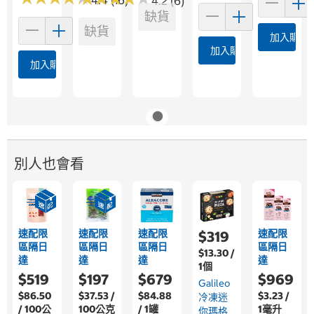
4.4 (16)
4.2 (6)
缺貨
缺貨
加入購物
加入購物車
加入購物車
別人也會看
速配限
速配限
速配限
速配限
$319
區隔日
區隔日
區隔日
區隔日
$13.30 /
達
達
達
達
1個
$519
$197
$679
$969
Galileo
$86.50
$37.53 /
$84.88
$3.23 /
冷凍迷
/ 100公
100公克
/ 1罐
1毫升
你瑪格