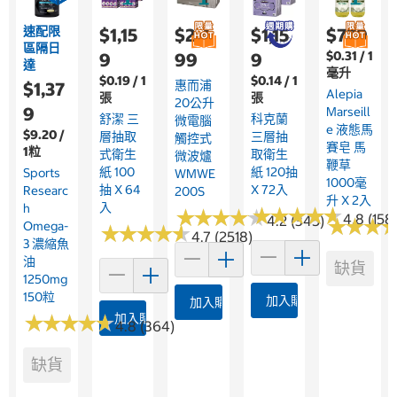
速配限
$1,15
$2,4
$1,15
$779
區隔日
$0.31 / 1
9
99
9
達
毫升
$0.19 / 1
$0.14 / 1
惠而浦
$1,37
Alepia
張
張
20公升
9
Marseill
舒潔 三
科克蘭
微電腦
E 液態馬
$9.20 /
層抽取
三層抽
觸控式
賽皂 馬
1粒
式衛生
取衛生
微波爐
鞭草
紙 100
紙 120抽
Sports
WMWE
1000毫
抽 X 64
X 72入
Researc
200S
升 X 2入
入
H
★
★
★
★
★
★
★
★
★
★
★
★
★
★
★
★
★
★
★
★
4.8 (158
4.2 (345)
★
★
★
★
★
★
Omega-
★
★
★
★
★
★
★
★
★
★
4.7 (2518)
3 濃縮魚
油
缺貨
1250mg
150粒
加入購物車
加入購物車
★
★
★
★
★
★
★
★
★
★
加入購物車
4.8 (364)
缺貨