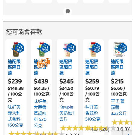
您可能會喜歡
速配限
速配限
速配限
速配限
速配限
區隔日
區隔日
區隔日
區隔日
區隔日
達
達
達
達
達
$239
$439
$245
$259
$215
$149.38
$61.35 /
$24.50
$50.79
$6.66 /
/ 100公
100公克
/ 100公
/ 100公
100公克
克
克
克
味好美
亨氏 蕃
味好美
Kewpie
味好美
大蒜香
茄醬
義大利
美奶滋 1
香蒜粉
草調味
3.23公斤
式香料
公斤
510公克
料 520
★
★
★
★
★
★
160公克
公克
★
★
★
★
★
★
★
★
★
★
★
★
★
★
★
★
★
★
★
★
4.8 (126)
3.6 (8)
★
★
★
★
★
★
★
★
★
★
★
★
★
★
★
★
★
★
★
★