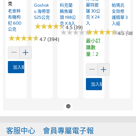
克
麗特披
Goshok
科克蘭
帕瑪氏
老食粹
薩 30公
U 海帶莖
鮪魚罐
全效修
有機枸
克 X 24
525公克
頭 198公
護精華 3
杞 600
入
克 X 8入
入組
★
★
★
★
★
★
★
★
★
★
4.5 (39)
公克
★
★
★
★
★
★
★
★
★
★
★
★
★
★
★
★
★
★
★
★
★
★
★
★
★
★
4.5 (118)
★
★
★
★
★
★
★
★
★
★
4.7 (394)
最小訂
購數
量：2
加入購物車
加入購物車
客服中心
會員專屬電子報