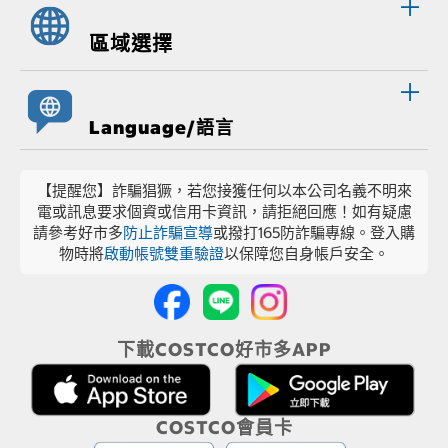
區域選擇
Language/語言
【提醒您】詐騙猖獗，若您接獲任何以本公司名義不明來
電或訊息要求個資或信用卡資訊，請拒絕回應！如有疑慮
請參考好市多
防止詐騙宣導
或撥打165防詐騙專線。登入購
物時將
啟動帳號雙重驗證
以保障您自身帳戶安全。
下載COSTCO好市多APP
COSTCO會員卡