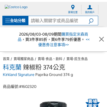
跳
跳
至
至
賣場位置
我的帳戶
內
導
容
覽
全站分類
選
單
2026/08/03-08/09期間
購買指定米森商
品
，買3件享85折，買6件享79折優惠。
<<
優惠券注意事項>>
首頁
賣場獨家商品
賣場-食品、飲料
賣場-民生食品
科克蘭
辣椒粉 374公克
Kirkland Signature
Paprika Ground 374 g
商品編號:#
1602320