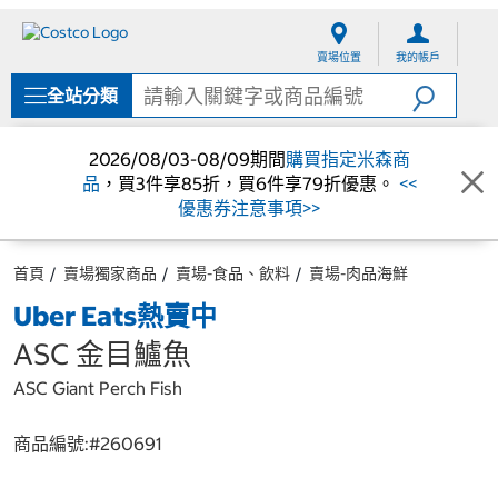
跳
跳
至
至
賣場位置
我的帳戶
內
導
容
覽
全站分類
選
單
2026/08/03-08/09期間
購買指定米森商
品
，買3件享85折，買6件享79折優惠。
<<
優惠券注意事項>>
首頁
賣場獨家商品
賣場-食品、飲料
賣場-肉品海鮮
Uber Eats熱賣中
ASC 金目鱸魚
ASC Giant Perch Fish
商品編號:#
260691