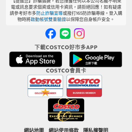
【提醒您】詐騙猖獗，若您接獲任何以本公司名義不明來
電或訊息要求個資或信用卡資訊，請拒絕回應！如有疑慮
請參考好市多
防止詐騙宣導
或撥打165防詐騙專線。登入購
物時將
啟動帳號雙重驗證
以保障您自身帳戶安全。
下載COSTCO好市多APP
COSTCO會員卡
網站地圖
網站使用條款
隱私權聲明