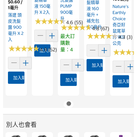
$0.60 /
髮精華
液 150毫
PUMP
Nature's
1毫升
液 160
升 X 2入
900毫
Earthly
毫升 +
落建 頭
升
Choice
★
★
★
★
★
★
★
★
★
★
補充包
皮洗髮
4.6 (55)
奇亞籽
★
★
★
★
★
★
★
★
★
★
150毫升
露 900
4.8 (67)
鼠尾草
毫升 X 2
★
★
★
★
★
★
★
★
★
★
最大訂
4.3 (3)
籽 907
入
購數
公克
★
★
★
★
★
★
★
★
★
★
4.9 (52)
量：4
加入購物車
★
★
★
★
★
★
加入購物車
加入購物車
加入購物車
加入購物
別人也會看