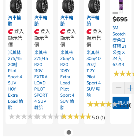
汽車輪
汽車輪
汽車輪
汽車輪
$695
胎
胎
胎
胎
3M
登入
登入
登入
登入
Scotch
顯示售
顯示售
顯示售
顯示售
變色口
價
價
價
價
紅膠 21
米其林
米其林
米其林
米其林
公克 X
275/45
275/45
265/45
305/40
24入
20吋
R20
R20
20吋
6721R
Pilot
110V
108Y
112Y
★
★
★
★
★
★
Sport 4
EXTRA
Extra
Pilot
SUV
LOAD
Load
Sport 4
110Y
PILOT
Pilot
SUV 輪
Extra
SPORT
Sport 4
胎
Load 輪
4 SUV
SUV 輪
★
★
★
★
★
★
★
★
★
★
加入購物
4.0 (1)
胎
輪胎
胎
★
★
★
★
★
★
★
★
★
★
★
★
★
★
★
★
★
★
★
★
★
★
★
★
★
★
★
★
★
★
5.0 (1)