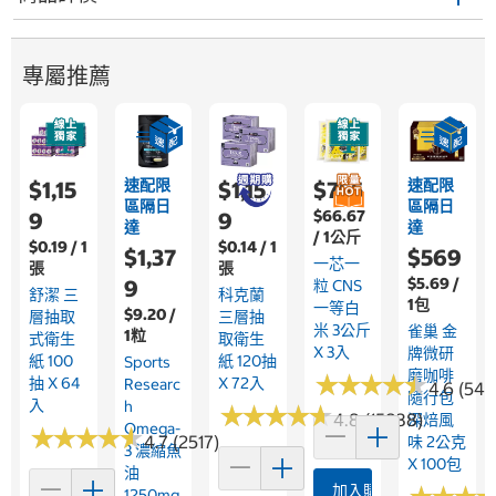
專屬推薦
速配限
速配限
$1,15
$1,15
$755
區隔日
區隔日
$66.67
9
9
達
達
/ 1公斤
$0.19 / 1
$0.14 / 1
$1,37
$569
一芯一
張
張
$5.69 /
9
粒 CNS
舒潔 三
科克蘭
1包
一等白
$9.20 /
層抽取
三層抽
米 3公斤
雀巢 金
1粒
式衛生
取衛生
X 3入
牌微研
紙 100
紙 120抽
Sports
磨咖啡
★
★
★
★
★
★
★
★
★
★
抽 X 64
X 72入
Researc
4.6 (546
隨行包
入
H
★
★
★
★
★
★
★
★
★
★
4.8 (15838)
深焙風
Omega-
★
★
★
★
★
★
★
★
★
★
4.7 (2517)
味 2公克
3 濃縮魚
X 100包
油
加入購物車
1250mg