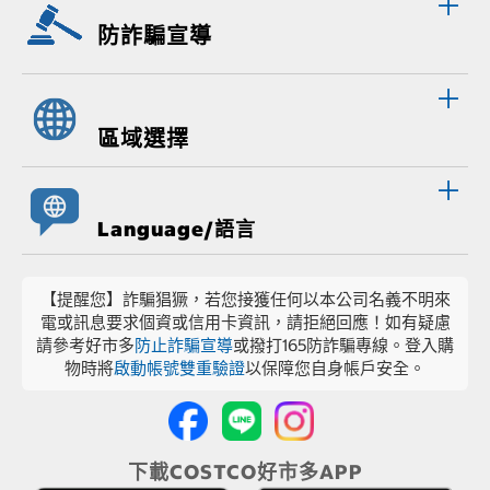
防詐騙宣導
區域選擇
Language/語言
【提醒您】詐騙猖獗，若您接獲任何以本公司名義不明來
電或訊息要求個資或信用卡資訊，請拒絕回應！如有疑慮
請參考好市多
防止詐騙宣導
或撥打165防詐騙專線。登入購
物時將
啟動帳號雙重驗證
以保障您自身帳戶安全。
下載COSTCO好市多APP