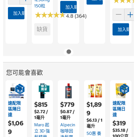
★
★
★
★
★
★
150粒
加入購物車
加入購物車
★
★
★
★
★
★
★
★
★
★
4.8 (364)
缺貨
加入購物
您可能會喜歡
速配限
速配限
$815
$779
$1,89
區隔日
區隔日
$2.72 /
$0.87 /
9
達
達
1毫升
1毫升
$6.13 / 1
$1,06
$319
Maro 起
Alpecin
毫升
$35.18 /
9
立 3D 強
咖啡因
50惠 養
100公克
髮精華
洗髮露