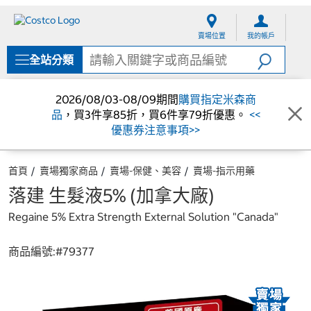
跳
跳
至
至
賣場位置
我的帳戶
內
導
容
覽
全站分類
選
單
2026/08/03-08/09期間
購買指定米森商
品
，買3件享85折，買6件享79折優惠。
<<
優惠券注意事項>>
首頁
賣場獨家商品
賣場-保健、美容
賣場-指示用藥
落建 生髮液5% (加拿大廠)
Regaine 5% Extra Strength External Solution "Canada"
商品編號:#
79377