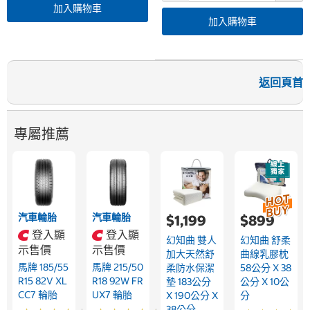
加入購物車
加入購物車
返回頁首
專屬推薦
汽車輪胎
汽車輪胎
$1,199
$899
登入顯
登入顯
幻知曲 雙人
幻知曲 舒柔
示售價
示售價
加大天然舒
曲線乳膠枕
馬牌 185/55
馬牌 215/50
柔防水保潔
58公分 X 38
R15 82V XL
R18 92W FR
墊 183公分
公分 X 10公
CC7 輪胎
UX7 輪胎
X 190公分 X
分
38公分