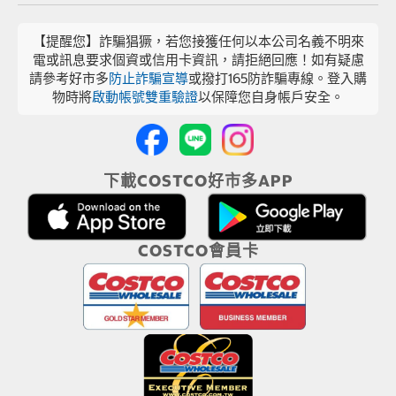
【提醒您】詐騙猖獗，若您接獲任何以本公司名義不明來
電或訊息要求個資或信用卡資訊，請拒絕回應！如有疑慮
請參考好市多
防止詐騙宣導
或撥打165防詐騙專線。登入購
物時將
啟動帳號雙重驗證
以保障您自身帳戶安全。
下載COSTCO好市多APP
COSTCO會員卡