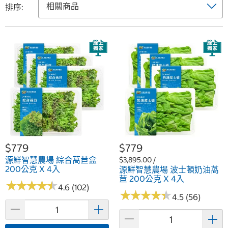
排序:
$779
$779
源鮮智慧農場 綜合萵苣盒
$3,895.00 /
200公克 X 4入
源鮮智慧農場 波士頓奶油萵
苣 200公克 X 4入
★
★
★
★
★
★
★
★
★
★
4.6 (102)
★
★
★
★
★
★
★
★
★
★
4.5 (56)