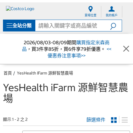
跳
跳
至
至
賣場位置
我的帳戶
內
導
容
覽
全站分類
選
單
2026/08/03-08/09期間
購買指定米森商
品
，買3件享85折，買6件享79折優惠。
<<
優惠券注意事項>>
首頁
YesHealth IFarm 源鮮智慧農場
YesHealth iFarm 源鮮智慧農
場
篩選條件
顯示 1 - 2 之 2