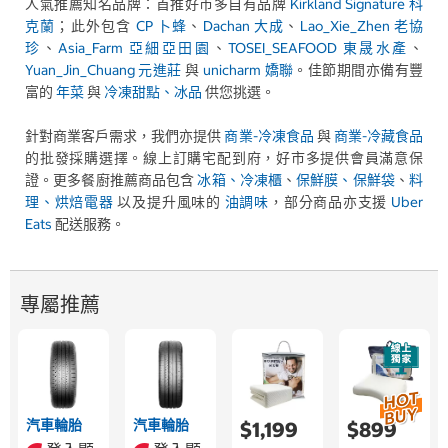
人氣推薦知名品牌：首推好市多自有品牌
Kirkland Signature 科
克蘭
；此外包含
CP 卜蜂
、
Dachan 大成
、
Lao_Xie_Zhen 老協
珍
、
Asia_Farm 亞細亞田園
、
TOSEI_SEAFOOD 東晟水產
、
Yuan_Jin_Chuang 元進莊
與
unicharm 嬌聯
。佳節期間亦備有豐
富的
年菜
與
冷凍甜點、冰品
供您挑選。
針對商業客戶需求，我們亦提供
商業-冷凍食品
與
商業-冷藏食品
的批發採購選擇。線上訂購宅配到府，好市多提供會員滿意保
證。更多餐廚推薦商品包含
冰箱、冷凍櫃
、
保鮮膜、保鮮袋
、
料
理、烘焙電器
以及提升風味的
油調味
，部分商品亦支援
Uber
Eats
配送服務。
專屬推薦
汽車輪胎
汽車輪胎
$1,199
$899