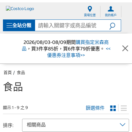
跳
跳
至
至
賣場位置
我的帳戶
內
導
容
覽
全站分類
選
單
2026/08/03-08/09期間
購買指定米森商
品
，買3件享85折，買6件享79折優惠。
<<
優惠券注意事項>>
首頁
食品
食品
篩選條件
顯示 1 - 9 之 9
排序: