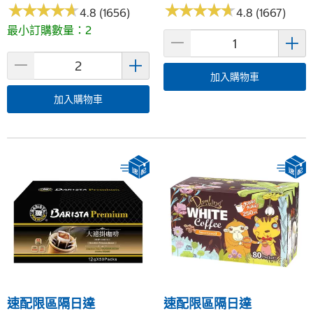
★
★
★
★
★
★
★
★
★
★
★
★
★
★
★
★
★
★
★
★
4.8 (1656)
4.8 (1667)
最小訂購數量：2
加入購物車
加入購物車
速配限區隔日達
速配限區隔日達