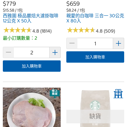
$779
$659
$15.58 / 1包
$8.24 / 1包
西雅圖 極品嚴焙大濾掛咖啡
親愛的白咖啡 三合一 30公克
12公克 X 50入
X 80入
★
★
★
★
★
★
★
★
★
★
★
★
★
★
★
★
★
★
★
★
4.8 (1814)
4.8 (509)
最小訂購數量：2
加入購物車
加入購物車
缺貨