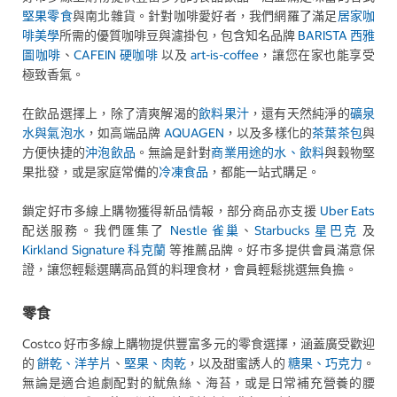
堅果零食
與南北雜貨。針對咖啡愛好者，我們網羅了滿足
居家咖
啡美學
所需的優質咖啡豆與濾掛包，包含知名品牌
BARISTA 西雅
圖咖啡
、
CAFEIN 硬咖啡
以及
art-is-coffee
，讓您在家也能享受
極致香氣。
在飲品選擇上，除了清爽解渴的
飲料果汁
，還有天然純淨的
礦泉
水與氣泡水
，如高端品牌
AQUAGEN
，以及多樣化的
茶葉茶包
與
方便快捷的
沖泡飲品
。無論是針對
商業用途的水、飲料
與穀物堅
果批發，或是家庭常備的
冷凍食品
，都能一站式購足。
鎖定好市多線上購物獲得新品情報，部分商品亦支援
Uber Eats
配送服務。我們匯集了
Nestle 雀巢
、
Starbucks 星巴克
及
Kirkland Signature 科克蘭
等推薦品牌。好市多提供會員滿意保
證，讓您輕鬆選購高品質的料理食材，會員輕鬆挑選無負擔。
零食
Costco 好市多線上購物提供豐富多元的零食選擇，涵蓋廣受歡迎
的
餅乾、洋芋片
、
堅果、肉乾
，以及甜蜜誘人的
糖果、巧克力
。
無論是適合追劇配對的魷魚絲、海苔，或是日常補充營養的腰