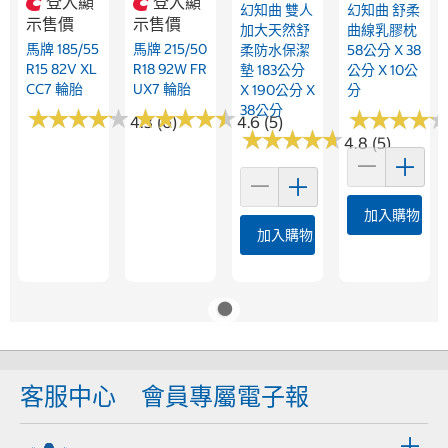
登入顯
登入顯
幻知曲 雙人
幻知曲 舒柔
示售價
示售價
加大天然舒
曲線乳膠枕
馬牌 185/55
馬牌 215/50
柔防水保潔
58公分 X 38
R15 82V XL
R18 92W FR
墊 183公分
公分 X 10公
CC7 輪胎
UX7 輪胎
X 190公分 X
分
38公分
★
★
★
★
★
★
★
★
★
★
★
★
★
★
★
★
★
★
★
★
★
★
★
★
★
★
★
★
4.3 (6)
4.6 (5)
★
★
★
★
★
★
★
★
★
★
4.8 (5)
加入購物車
加入購物車
客服中心
會員專屬電子報