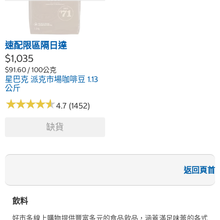
速配限區隔日達
$1,035
$91.60 / 100公克
星巴克 派克市場咖啡豆 1.13
公斤
★
★
★
★
★
★
★
★
★
★
4.7 (1452)
缺貨
返回頁首
飲料
好市多線上購物提供豐富多元的食品飲品，涵蓋滿足味蕾的各式