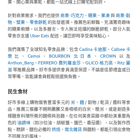
果、開心果與果乾，都能一站式線上訂購宅配到府。
針對商業需求，我們也提供
商業-巧克力、糖果、果凍
與
商業-穀
物、堅果、零食餅乾
的批發選擇。推薦色彩鮮豔、充滿驚奇趣味
的糖果軟糖，以及多層次、令人無法抵擋的酥脆餅乾。部分人氣
零食亦支援
Uber Eats
配送，讓您即時享受美味點心。
我們匯集了全球知名零食品牌：包含
Cadina 卡迪那
、
Calbee 卡
樂比
、
Cemoi
、
BOURBON 北日本
、
CROWN
以及
Anthon_Berg
、
FERRERO 費列羅金莎
、
GLICO 格力高
、
Ritz 麗
滋
等推薦品牌。好市多提供會員滿意保證，不論是佳節禮盒或日
常零嘴，皆能讓會員輕鬆挑選無負擔。
民生食材
好市多線上購物販售豐富多元的
米、麵
/ 穀物 / 乾貨 / 醬料等食
品。推薦三餐離不開熱騰騰又香噴噴的白米、糙米，或是創造多
樣麵食料理所需的麵條與泡麵。在任何美食菜餚中都扮演重要角
色的
油調味
（如沙拉油、胡椒鹽、鹽巴、番茄醬），以及製作西
點、糕餅、麵包必備的
烘焙、南北雜貨
與麵粉，都能引領出食物
不同層次的風味。