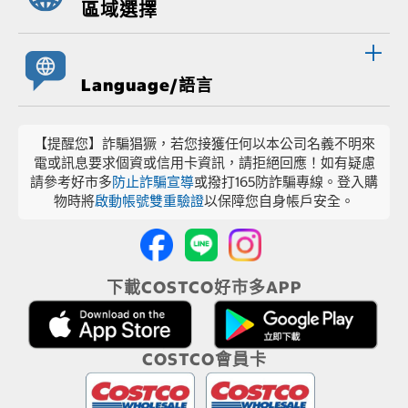
區域選擇
Language/語言
【提醒您】詐騙猖獗，若您接獲任何以本公司名義不明來
電或訊息要求個資或信用卡資訊，請拒絕回應！如有疑慮
請參考好市多
防止詐騙宣導
或撥打165防詐騙專線。登入購
物時將
啟動帳號雙重驗證
以保障您自身帳戶安全。
下載COSTCO好市多APP
COSTCO會員卡