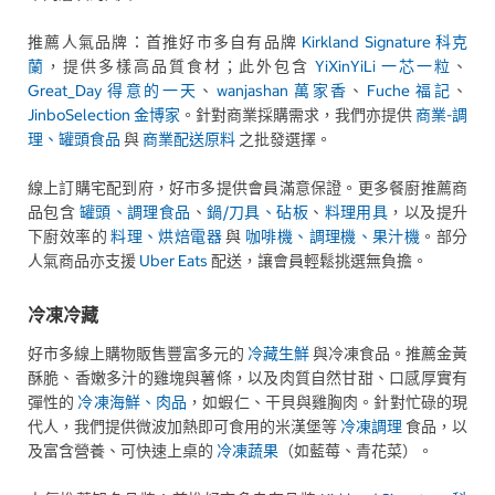
推薦人氣品牌：首推好市多自有品牌
Kirkland Signature 科克
蘭
，提供多樣高品質食材；此外包含
YiXinYiLi 一芯一粒
、
Great_Day 得意的一天
、
wanjashan 萬家香
、
Fuche 福記
、
JinboSelection 金博家
。針對商業採購需求，我們亦提供
商業-調
理、罐頭食品
與
商業配送原料
之批發選擇。
線上訂購宅配到府，好市多提供會員滿意保證。更多餐廚推薦商
品包含
罐頭、調理食品
、
鍋/刀具、砧板
、
料理用具
，以及提升
下廚效率的
料理、烘焙電器
與
咖啡機、調理機、果汁機
。部分
人氣商品亦支援
Uber Eats
配送，讓會員輕鬆挑選無負擔。
冷凍冷藏
好市多線上購物販售豐富多元的
冷藏生鮮
與冷凍食品。推薦金黃
酥脆、香嫩多汁的雞塊與薯條，以及肉質自然甘甜、口感厚實有
彈性的
冷凍海鮮、肉品
，如蝦仁、干貝與雞胸肉。針對忙碌的現
代人，我們提供微波加熱即可食用的米漢堡等
冷凍調理
食品，以
及富含營養、可快速上桌的
冷凍蔬果
（如藍莓、青花菜）。