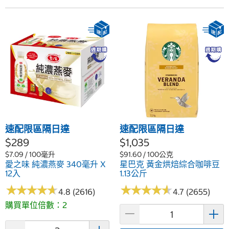
速配限區隔日達
速配限區隔日達
$289
$1,035
$7.09 / 100毫升
$91.60 / 100公克
愛之味 純濃燕麥 340毫升 X
星巴克 黃金烘焙綜合咖啡豆
12入
1.13公斤
★
★
★
★
★
★
★
★
★
★
★
★
★
★
★
★
★
★
★
★
4.8 (2616)
4.7 (2655)
購買單位倍數：2