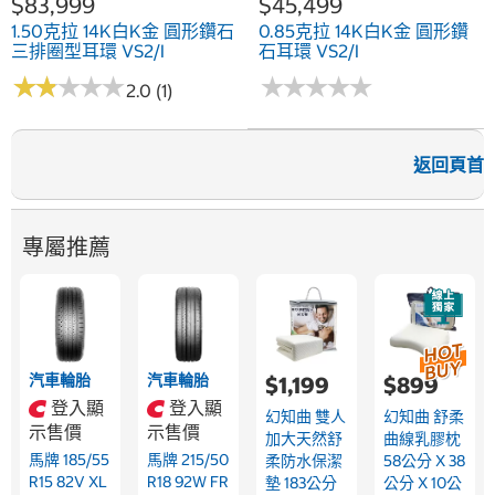
$83,999
$45,499
1.50克拉 14K白K金 圓形鑽石
0.85克拉 14K白K金 圓形鑽
三排圈型耳環 VS2/I
石耳環 VS2/I
★
★
★
★
★
★
★
★
★
★
★
★
★
★
★
★
★
★
★
★
2.0 (1)
返回頁首
專屬推薦
汽車輪胎
汽車輪胎
$1,199
$899
登入顯
登入顯
幻知曲 雙人
幻知曲 舒柔
示售價
示售價
加大天然舒
曲線乳膠枕
馬牌 185/55
馬牌 215/50
柔防水保潔
58公分 X 38
R15 82V XL
R18 92W FR
墊 183公分
公分 X 10公