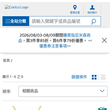
跳
跳
至
至
賣場位置
我的帳戶
內
導
容
覽
全站分類
選
單
2026/08/03-08/09期間
購買指定米森商
品
，買3件享85折，買6件享79折優惠。
<<
優惠券注意事項>>
首頁
篩選條件
顯示 1 - 6 之 6
排序: