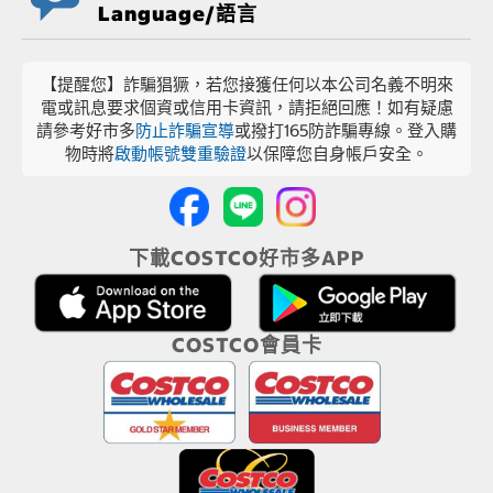
Language/語言
【提醒您】詐騙猖獗，若您接獲任何以本公司名義不明來
電或訊息要求個資或信用卡資訊，請拒絕回應！如有疑慮
請參考好市多
防止詐騙宣導
或撥打165防詐騙專線。登入購
物時將
啟動帳號雙重驗證
以保障您自身帳戶安全。
下載COSTCO好市多APP
COSTCO會員卡