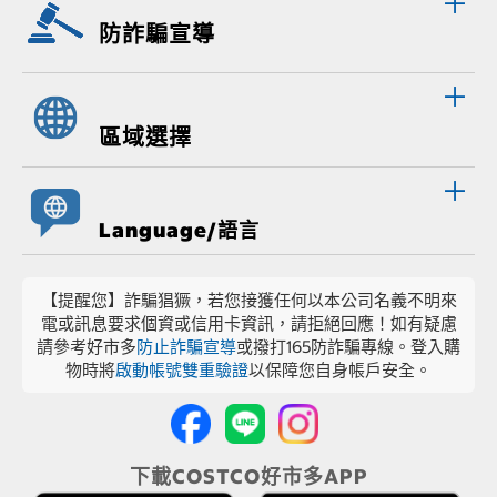
防詐騙宣導
區域選擇
Language/語言
【提醒您】詐騙猖獗，若您接獲任何以本公司名義不明來
電或訊息要求個資或信用卡資訊，請拒絕回應！如有疑慮
請參考好市多
防止詐騙宣導
或撥打165防詐騙專線。登入購
物時將
啟動帳號雙重驗證
以保障您自身帳戶安全。
下載COSTCO好市多APP