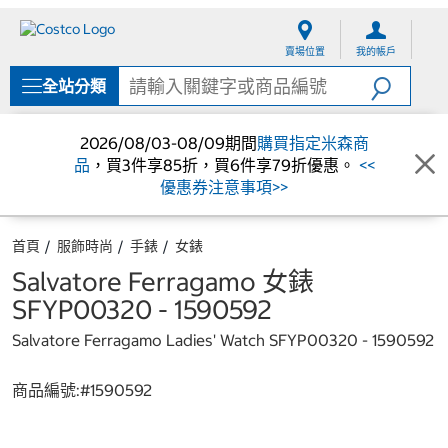
跳
跳
至
至
賣場位置
我的帳戶
內
導
容
覽
全站分類
選
單
2026/08/03-08/09期間
購買指定米森商
品
，買3件享85折，買6件享79折優惠。
<<
優惠券注意事項>>
首頁
服飾時尚
手錶
女錶
Salvatore Ferragamo 女錶
SFYP00320 - 1590592
Salvatore Ferragamo Ladies' Watch SFYP00320 - 1590592
商品編號:#
1590592