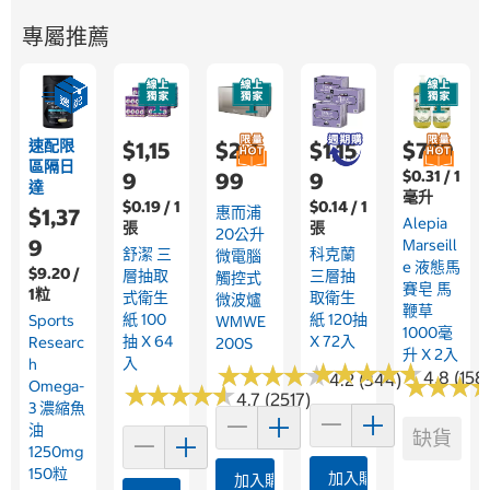
專屬推薦
速配限
$1,15
$2,4
$1,15
$779
區隔日
$0.31 / 1
9
99
9
達
毫升
$0.19 / 1
$0.14 / 1
惠而浦
$1,37
Alepia
張
張
20公升
9
Marseill
舒潔 三
科克蘭
微電腦
E 液態馬
$9.20 /
層抽取
三層抽
觸控式
賽皂 馬
1粒
式衛生
取衛生
微波爐
鞭草
紙 100
紙 120抽
Sports
WMWE
1000毫
抽 X 64
X 72入
Researc
200S
升 X 2入
入
H
★
★
★
★
★
★
★
★
★
★
★
★
★
★
★
★
★
★
★
★
4.8 (158
4.2 (344)
★
★
★
★
★
★
Omega-
★
★
★
★
★
★
★
★
★
★
4.7 (2517)
3 濃縮魚
油
缺貨
1250mg
150粒
加入購物車
加入購物車