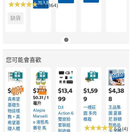
★
★
★
★
★
★
★
★
★
★
加入購物車
4.8 (364)
缺貨
您可能會喜歡
$819
$779
$13,4
$1,59
$4,38
$0.31 / 1
99
9
8
真希望
毫升
基礎生
DJI
一禮莊
王品集
Alepia
物這樣
Action 6
園 多肉
團 夏慕
Marseill
教 + 真
雙旅拍
植栽
尼 餘額
E 液態馬
希望基
套裝組
型商品
★
★
★
★
★
★
★
★
★
★
賽皂 馬
礎人體
5.0 (4)
附收納
卡 加贈