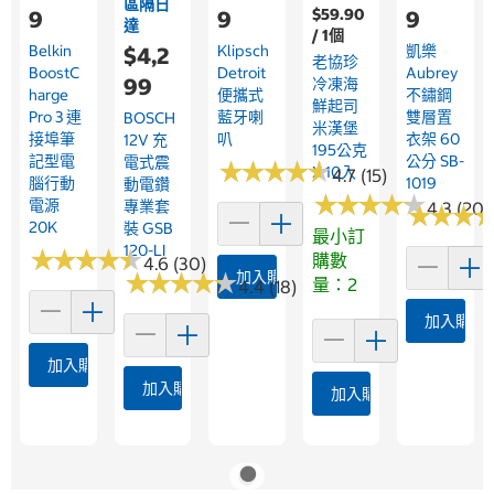
區隔日
$59.90
9
9
9
達
/ 1個
Belkin
Klipsch
凱樂
$4,2
老協珍
BoostC
Detroit
Aubrey
99
冷凍海
Harge
便攜式
不鏽鋼
鮮起司
Pro 3 連
藍牙喇
雙層置
BOSCH
米漢堡
接埠筆
叭
衣架 60
12V 充
195公克
記型電
公分 SB-
電式震
★
★
★
★
★
★
★
★
★
★
X 10入
4.7 (15)
腦行動
1019
動電鑽
★
★
★
★
★
★
★
★
★
★
電源
專業套
4.3 (20)
★
★
★
★
★
★
20K
裝 GSB
最小訂
120-LI
★
★
★
★
★
★
★
★
★
★
購數
4.6 (30)
★
★
★
★
★
★
★
★
★
★
加入購物車
量：2
4.4 (18)
加入購物
加入購物車
加入購物車
加入購物車