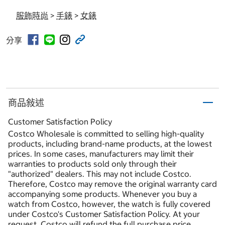
服飾時尚
>
手錶
>
女錶
分享
商品敍述
Customer Satisfaction Policy
Costco Wholesale is committed to selling high-quality
products, including brand-name products, at the lowest
prices. In some cases, manufacturers may limit their
warranties to products sold only through their
"authorized" dealers. This may not include Costco.
Therefore, Costco may remove the original warranty card
accompanying some products. Whenever you buy a
watch from Costco, however, the watch is fully covered
under Costco's Customer Satisfaction Policy. At your
request, Costco will refund the full purchase price.