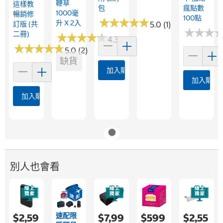
鞭草
這樣教
包
瘋點數
1000毫
暢銷修
100點
★
★
★
★
★
★
★
★
★
★
升 X 2入
訂版 (共
5.0 (1)
★
★
★
★
★
★
二冊)
★
★
★
★
★
★
★
★
★
★
4.3 (21)
★
★
★
★
★
★
★
★
★
★
5.0 (2)
缺貨
加入購物車
加入購物
加入購物車
別人也會看
速配限
$2,59
$7,99
$599
$2,55